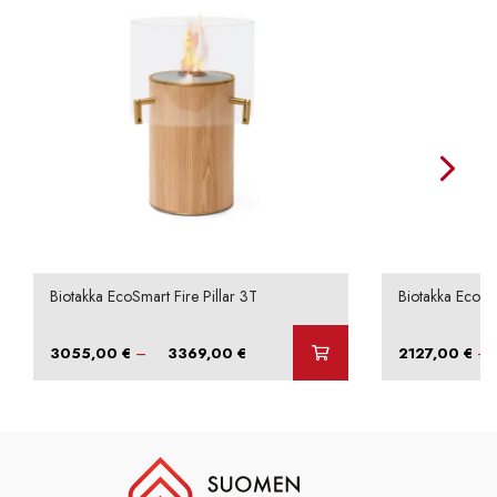
Biotakka EcoSmart Fire Pillar 3T
Biotakka EcoSm
Hintaluokka:
–
–
3055,00
€
3369,00
€
2127,00
€
3055,00 €
-
3369,00 €