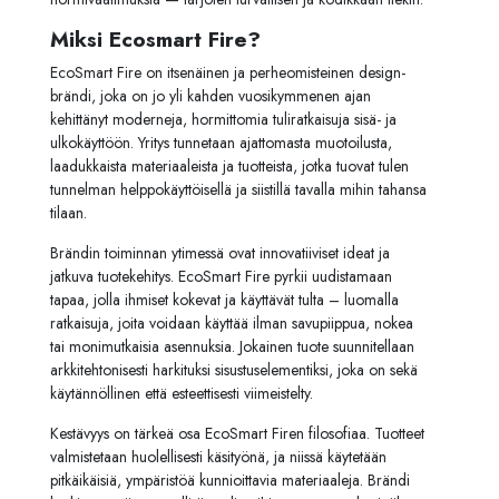
Miksi Ecosmart Fire?
EcoSmart Fire on itsenäinen ja perheomisteinen design-
brändi, joka on jo yli kahden vuosikymmenen ajan
kehittänyt moderneja, hormittomia tuliratkaisuja sisä- ja
ulkokäyttöön. Yritys tunnetaan ajattomasta muotoilusta,
laadukkaista materiaaleista ja tuotteista, jotka tuovat tulen
tunnelman helppokäyttöisellä ja siistillä tavalla mihin tahansa
tilaan.
Brändin toiminnan ytimessä ovat innovatiiviset ideat ja
jatkuva tuotekehitys. EcoSmart Fire pyrkii uudistamaan
tapaa, jolla ihmiset kokevat ja käyttävät tulta – luomalla
ratkaisuja, joita voidaan käyttää ilman savupiippua, nokea
tai monimutkaisia asennuksia. Jokainen tuote suunnitellaan
arkkitehtonisesti harkituksi sisustuselementiksi, joka on sekä
käytännöllinen että esteettisesti viimeistelty.
Kestävyys on tärkeä osa EcoSmart Firen filosofiaa. Tuotteet
valmistetaan huolellisesti käsityönä, ja niissä käytetään
pitkäikäisiä, ympäristöä kunnioittavia materiaaleja. Brändi