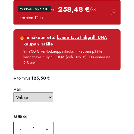
3055,
258,48 €
/kk
vain
TAKKAHUONE-TILI
-
· koroton 12 kk
3369,
Luottoaika
12 kk
Heinäkuun etu:
kannettava hiiligrilli UNA
Korko
0 %
kaupan päälle
Käsittelymaksu
3,90 €/kk
Yli 900 € verkkokauppatilauksiin kaupan päälle
kannettava hiiligrilli UNA (ovh. 139 €). Etu voimassa
Maksettava yhteensä
3 101,80 €
9.8 asti.
+ toimitus
125,50
€
Väri
Määrä
Määrä