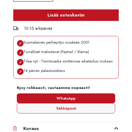
Lisää ostoskoriin
10-15 arkipäivää
Suomalainen perheyritys vuodesta 2001
✓
Turvalliset maksutavat (Paytrail / Klarna)
✓
Tilaa nyt - Toimitusaika sovittavissa aikataulusi mukaan
✓
14 päivän palautusoikeus
✓
Kysy rohkeasti, vastaamme nopeasti!
WhatsApp
Sähköposti
Kuvaus