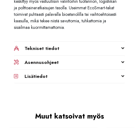
keskittyy myös vastuullisiin valintoihin tuotannon, logistiikan
ja polttoaineratkaisujen tasolla. Useimmat EcoSmart-takat
toimivat puhtaasti palavalla bioetanolilla tai vaihtoehtoisesti
kaasulla, mikä tekee niistä savuttomia, tuhkattomia ja
sisäilmaa kuormittamattomia.
Tekniset tiedot
Asennusohjeet
Lisätiedot
Muut katsoivat myös