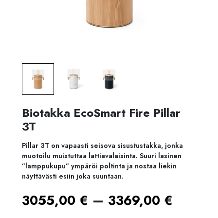
Biotakka EcoSmart Fire Pillar
3T
Pillar 3T on vapaasti seisova sisustustakka, jonka
muotoilu muistuttaa lattiavalaisinta. Suuri lasinen
”lamppukupu” ympäröi poltinta ja nostaa liekin
näyttävästi esiin joka suuntaan.
Hintal
–
3055,00
€
3369,00
€