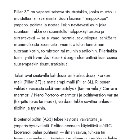
Pillar 3T on vapaasti seisova sisustustakka, jonka muotoilu
muistuttaa lattiavalaisinta. Suuri lasinen ”lamppukupu”
ympäröi poltinta ja nostaa liekin näyttävästi esiin joka
suuntaan. Takka on suunniteltu helppokäyttöiseksi ja
siirrettäväksi — se ei vaadi hormia, savupiippua, sähköä tai
monimutkaista asennusta, vaan tuo tulen tunnelman
suoraan kotiin, toimistoon tai muihin sisätiloihin. Pilaritakka
toimii yhtä hyvin yksittäisenä design-elementtinä kuin osana
suurempaakin sisustusratkaisua.
Takat ovat saatavilla kahdessa eri korkeudessa: korkea
malli (Pillar 3T) ja matalampi malli (Pillar 3L). Riippuen
valitusta versiosta sekä viimeistelystä (tammi-viilu / Carrara-
marmori / Nero Portoro -marmori) ja poltinversion väristä
(harjattu teräs tai musta), voidaan takka sovittaa erilaisiin
tiloihin ja tyyleihin.
Bioetanolipoltin (AB3) tekee käytöstä vaivatonta ja
ympäristöystävällistä. Polttoaineenaan käytettävä e-NRG
bioetanoli palaa puhtaasti — ilman savua, tuhkaa tai
hormivaatimuksia — tarjoten turvallisen ja kodikkaan liekin.