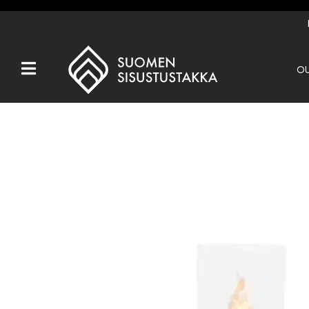
OU
Kaikki tuotteet
Tuotemerkit
OUTLET
Takat
Hormit
Ulkotulisijat
Kiukaat
Muut tuotteet