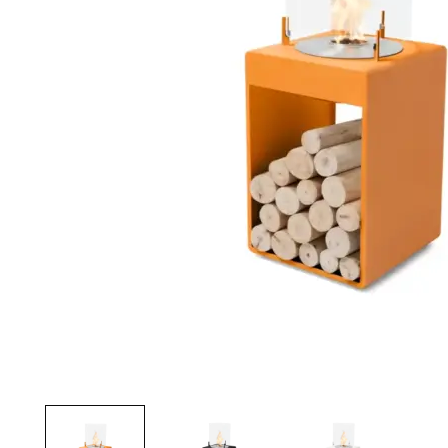
Palvelut
Kampanjat
Yhteystiedot
Pyydä tarjous
Projektit
Arkkitehdeille
Ostajan opas
Blogi
Yrityksemme
FAQ
Tulisija