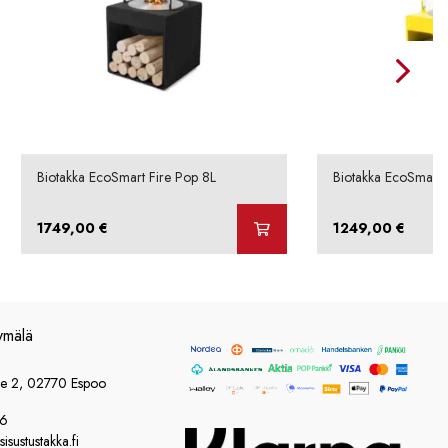
Biotakka EcoSmart Fire Pop 8L
Biotakka EcoSmart 
1749,00
€
1249,00
€
ymälä
ie 2, 02770 Espoo
86
sustustakka.fi