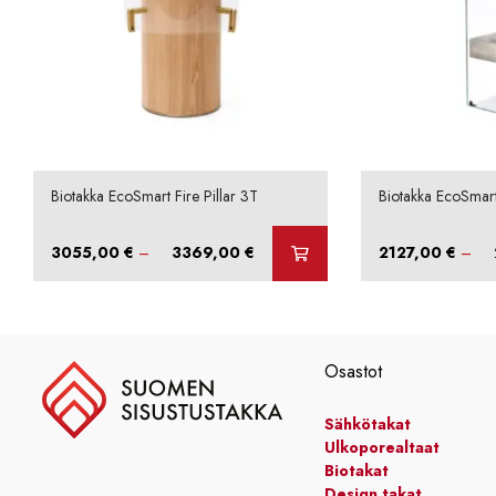
Biotakka EcoSmart Fire Pillar 3T
Biotakka EcoSmart
Hintaluokka:
3055,00
€
–
3369,00
€
2127,00
€
–
3055,00 €
-
3369,00 €
Osastot
Sähkötakat
Ulkoporealtaat
Biotakat
Design takat