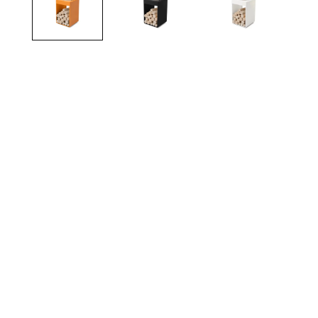
TOTO
Kylpyhuonekalusteet