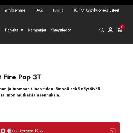
Yrityksemme
FAQ
Tulisija
TOTO Kylpyhuonekalusteet
0
Palvelut
Kampanjat
Yhteystiedot
 Fire Pop 3T
aan ja tuomaan tilaan tulen lämpöä sekä näyttävää
 tai monimutkaisia asennuksia.
40 €
/kk
· koroton 12 kk