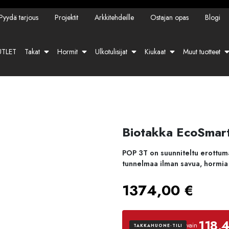
Pyydä tarjous
Projektit
Arkkitehdeille
Ostajan opas
Blogi
TLET
Takat
Hormit
Ulkotulisijat
Kiukaat
Muut tuotteet
Biotakka EcoSmart
POP 3T on suunniteltu erottum
tunnelmaa ilman savua, hormia
1374,00
€
118,
vain
TAKKAHUONE-TILI