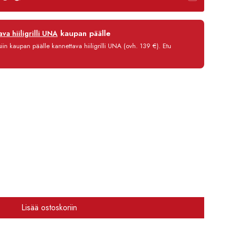
12 kk
kaupan päälle
va hiiligrilli UNA
0 %
in kaupan päälle kannettava hiiligrilli UNA (ovh. 139 €). Etu
3,90 €/kk
1 420,80 €
Lisää ostoskoriin