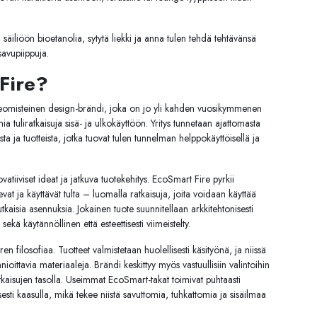
 säiliöön bioetanolia, sytytä liekki ja anna tulen tehdä tehtävänsä
savupiippuja.
Fire?
eomisteinen design-brändi, joka on jo yli kahden vuosikymmenen
 tuliratkaisuja sisä- ja ulkokäyttöön. Yritys tunnetaan ajattomasta
ta ja tuotteista, jotka tuovat tulen tunnelman helppokäyttöisellä ja
atiiviset ideat ja jatkuva tuotekehitys. EcoSmart Fire pyrkii
at ja käyttävät tulta – luomalla ratkaisuja, joita voidaan käyttää
aisia asennuksia. Jokainen tuote suunnitellaan arkkitehtonisesti
sekä käytännöllinen että esteettisesti viimeistelty.
 filosofiaa. Tuotteet valmistetaan huolellisesti käsityönä, ja niissä
nioittavia materiaaleja. Brändi keskittyy myös vastuullisiin valintoihin
atkaisujen tasolla. Useimmat EcoSmart-takat toimivat puhtaasti
isesti kaasulla, mikä tekee niistä savuttomia, tuhkattomia ja sisäilmaa