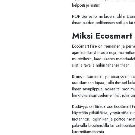
helposti ja siististi.
POP Series toimii bioetanolilla. Lisää
ilman puiden polttamisen sotkuja tai 
Miksi Ecosmart 
EcoSmart Fire on itsenäinen ja perh
ajan kehittänyt moderneja, hormittomia
muotoilusta, laadukkaista materiaaleis
siistillä tavalla mihin tahansa tilaan.
Brändin toiminnan ytimessä ovat innov
uudistamaan tapaa, jolla ihmiset kokev
ilman savupiippua, nokea tai monimutk
harkituksi sisustuselementiksi, joka on 
Kestävyys on tärkeä osa EcoSmart Firen
käytetään pitkäikäisiä, ympäristöä kun
tuotannon, logistiikan ja polttoainer
palavalla bioetanolilla tai vaihtoehto
kuormittamattomia.