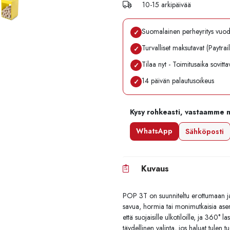
10-15 arkipäivää
Suomalainen perheyritys vuo
✓
Turvalliset maksutavat (Paytrai
✓
Tilaa nyt - Toimitusaika sovitt
✓
14 päivän palautusoikeus
✓
Kysy rohkeasti, vastaamme 
WhatsApp
Sähköposti
Kuvaus
POP 3T on suunniteltu erottumaan j
savua, hormia tai monimutkaisia asenn
että suojaisille ulkotiloille, ja 360°
täydellinen valinta, jos haluat tulen 