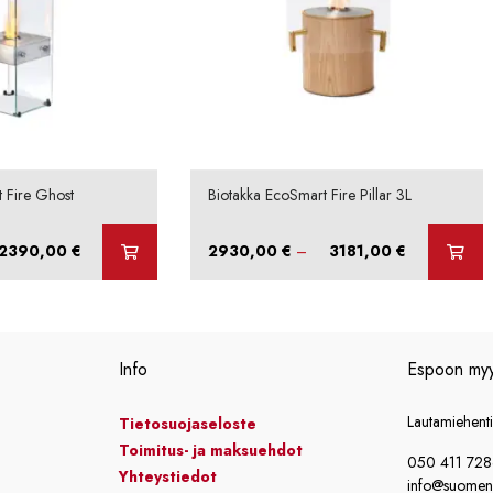
 Fire Ghost
Biotakka EcoSmart Fire Pillar 3L
Hintaluokka:
Hintaluokka:
2390,00
€
2930,00
€
–
3181,00
€
2127,00 €
2930,00 €
-
-
2390,00 €
3181,00 €
Info
Espoon my
Lautamiehent
Tietosuojaseloste
Toimitus- ja maksuehdot
050 411 72
Yhteystiedot
info@suomensi