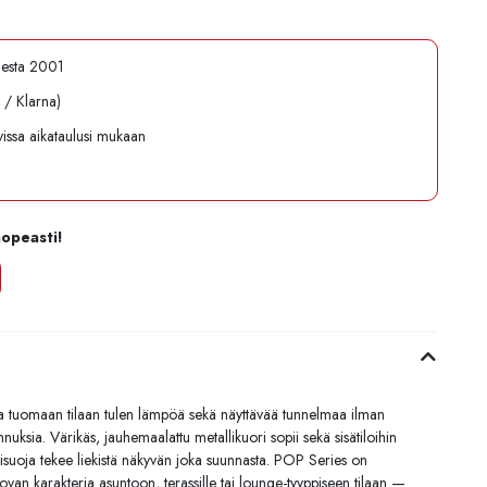
desta 2001
l / Klarna)
avissa aikataulusi mukaan
nopeasti!
a tuomaan tilaan tulen lämpöä sekä näyttävää tunnelmaa ilman
uksia. Värikäs, jauhemaalattu metallikuori sopii sekä sisätiloihin
 lasisuoja tekee liekistä näkyvän joka suunnasta. POP Series on
tuovan karakteria asuntoon, terassille tai lounge-tyyppiseen tilaan —