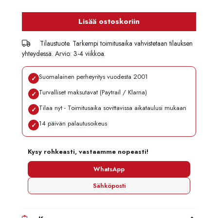
Lisää ostoskoriin
Tilaustuote. Tarkempi toimitusaika vahvistetaan tilauksen
yhteydessä. Arvio: 3-4 viikkoa.
Suomalainen perheyritys vuodesta 2001
✓
Turvalliset maksutavat (Paytrail / Klarna)
✓
Tilaa nyt - Toimitusaika sovittavissa aikataulusi mukaan
✓
14 päivän palautusoikeus
✓
Kysy rohkeasti, vastaamme nopeasti!
WhatsApp
Sähköposti