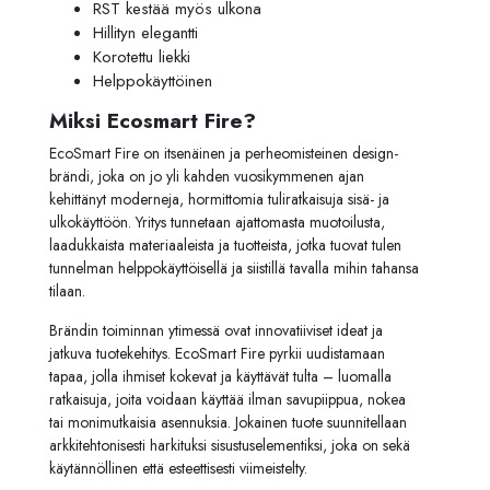
RST kestää myös ulkona
Hillityn elegantti
Korotettu liekki
Helppokäyttöinen
Miksi Ecosmart Fire?
EcoSmart Fire on itsenäinen ja perheomisteinen design-
brändi, joka on jo yli kahden vuosikymmenen ajan
kehittänyt moderneja, hormittomia tuliratkaisuja sisä- ja
ulkokäyttöön. Yritys tunnetaan ajattomasta muotoilusta,
laadukkaista materiaaleista ja tuotteista, jotka tuovat tulen
tunnelman helppokäyttöisellä ja siistillä tavalla mihin tahansa
tilaan.
Brändin toiminnan ytimessä ovat innovatiiviset ideat ja
jatkuva tuotekehitys. EcoSmart Fire pyrkii uudistamaan
tapaa, jolla ihmiset kokevat ja käyttävät tulta – luomalla
ratkaisuja, joita voidaan käyttää ilman savupiippua, nokea
tai monimutkaisia asennuksia. Jokainen tuote suunnitellaan
arkkitehtonisesti harkituksi sisustuselementiksi, joka on sekä
käytännöllinen että esteettisesti viimeistelty.