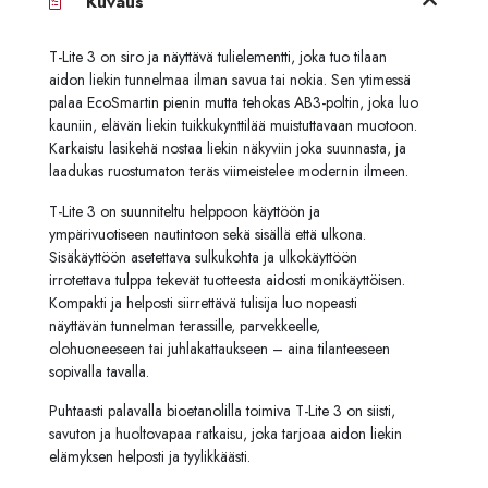
Kuvaus
T-Lite 3 on siro ja näyttävä tulielementti, joka tuo tilaan
aidon liekin tunnelmaa ilman savua tai nokia. Sen ytimessä
palaa EcoSmartin pienin mutta tehokas AB3-poltin, joka luo
kauniin, elävän liekin tuikkukynttilää muistuttavaan muotoon.
Karkaistu lasikehä nostaa liekin näkyviin joka suunnasta, ja
laadukas ruostumaton teräs viimeistelee modernin ilmeen.
T-Lite 3 on suunniteltu helppoon käyttöön ja
ympärivuotiseen nautintoon sekä sisällä että ulkona.
Sisäkäyttöön asetettava sulkukohta ja ulkokäyttöön
irrotettava tulp­pa tekevät tuotteesta aidosti monikäyttöisen.
Kompakti ja helposti siirrettävä tulisija luo nopeasti
näyttävän tunnelman terassille, parvekkeelle,
olohuoneeseen tai juhlakattaukseen – aina tilanteeseen
sopivalla tavalla.
Puhtaasti palavalla bioetanolilla toimiva T-Lite 3 on siisti,
savuton ja huoltovapaa ratkaisu, joka tarjoaa aidon liekin
elämyksen helposti ja tyylikkäästi.