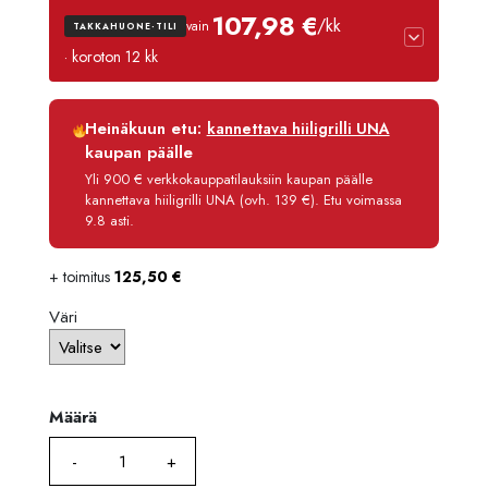
107,98 €
/kk
vain
TAKKAHUONE-TILI
· koroton 12 kk
Luottoaika
12 kk
Heinäkuun etu:
kannettava hiiligrilli UNA
Korko
0 %
kaupan päälle
Käsittelymaksu
3,90 €/kk
Yli 900 € verkkokauppatilauksiin kaupan päälle
kannettava hiiligrilli UNA (ovh. 139 €). Etu voimassa
Maksettava yhteensä
1 295,80 €
9.8 asti.
+ toimitus
125,50
€
Väri
Määrä
Määrä