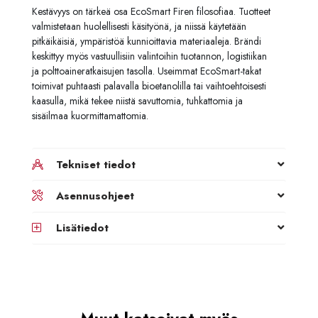
Kestävyys on tärkeä osa EcoSmart Firen filosofiaa. Tuotteet
valmistetaan huolellisesti käsityönä, ja niissä käytetään
pitkäikäisiä, ympäristöä kunnioittavia materiaaleja. Brändi
keskittyy myös vastuullisiin valintoihin tuotannon, logistiikan
ja polttoaineratkaisujen tasolla. Useimmat EcoSmart-takat
toimivat puhtaasti palavalla bioetanolilla tai vaihtoehtoisesti
kaasulla, mikä tekee niistä savuttomia, tuhkattomia ja
sisäilmaa kuormittamattomia.
Tekniset tiedot
Asennusohjeet
Lisätiedot