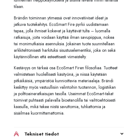
tunnelman helppokäyttöisellä ja siistillä tavalla mihin tahansa
tilaan.
Brändin toiminnan ytimessä ovat innovatiiviset ideat ja
jatkuva tuotekehitys. EcoSmart Fire pyrkii uudistamaan
tapaa, jolla ihmiset kokevat ja käyttävät tulta – luomalla
ratkaisuja, joita voidaan käyttää ilman savupiippua, nokea
tai monimutkaisia asennuksia. Jokainen tuote suunnitellaan
arkkitehtonisesti harkituksi sisustuselementiksi, joka on sekä
käytännöllinen että esteettisesti viimeistelty.
Kestävyys on tärkeä osa EcoSmart Firen filosofiaa. Tuotteet
valmistetaan huolellisesti käsityönä, ja niissä käytetään
pitkäikäisiä, ympäristöä kunnioittavia materiaaleja. Brändi
keskittyy myös vastuullisiin valintoihin tuotannon, logistiikan
ja polttoaineratkaisujen tasolla. Useimmat EcoSmart-takat
toimivat puhtaasti palavalla bioetanolilla tai vaihtoehtoisesti
kaasulla, mikä tekee niistä savuttomia, tuhkattomia ja
sisäilmaa kuormittamattomia.
Tekniset tiedot