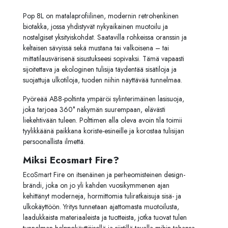
Pop 8L on matalaprofiilinen, modernin retrohenkinen
biotakka, jossa yhdistyvät nykyaikainen muotoilu ja
nostalgiset yksityiskohdat. Saatavilla rohkeissa oranssin ja
keltaisen sävyissä sekä mustana tai valkoisena – tai
mittatilausvärisenä sisustukseesi sopivaksi. Tämä vapaasti
sijoitettava ja ekologinen tulisija täydentää sisätiloja ja
suojattuja ulkotiloja, tuoden niihin näyttävää tunnelmaa.
Pyöreää AB8-poltinta ympäröi sylinterimäinen lasisuoja,
joka tarjoaa 360° näkymän suurempaan, elävästi
liekehtivään tuleen. Polttimen alla oleva avoin tila toimii
tyylikkäänä paikkana koriste-esineille ja korostaa tulisijan
persoonallista ilmettä.
Miksi Ecosmart Fire?
EcoSmart Fire on itsenäinen ja perheomisteinen design-
brändi, joka on jo yli kahden vuosikymmenen ajan
kehittänyt moderneja, hormittomia tuliratkaisuja sisä- ja
ulkokäyttöön. Yritys tunnetaan ajattomasta muotoilusta,
laadukkaista materiaaleista ja tuotteista, jotka tuovat tulen