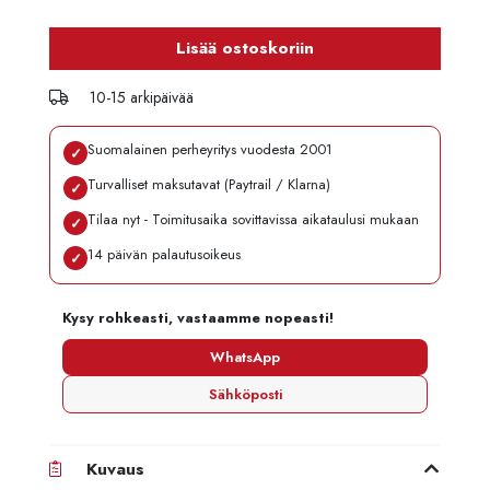
Lisää ostoskoriin
10-15 arkipäivää
Suomalainen perheyritys vuodesta 2001
✓
Turvalliset maksutavat (Paytrail / Klarna)
✓
Tilaa nyt - Toimitusaika sovittavissa aikataulusi mukaan
✓
14 päivän palautusoikeus
✓
Kysy rohkeasti, vastaamme nopeasti!
WhatsApp
Sähköposti
Kuvaus