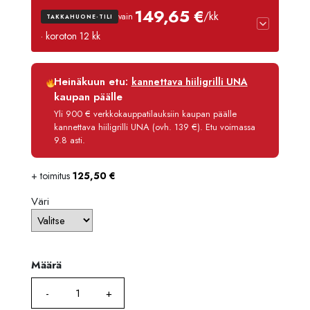
149,65 €
/kk
vain
TAKKAHUONE-TILI
· koroton 12 kk
Luottoaika
12 kk
Heinäkuun etu:
kannettava hiiligrilli UNA
Korko
0 %
kaupan päälle
Käsittelymaksu
3,90 €/kk
Yli 900 € verkkokauppatilauksiin kaupan päälle
kannettava hiiligrilli UNA (ovh. 139 €). Etu voimassa
Maksettava yhteensä
1 795,80 €
9.8 asti.
+ toimitus
125,50
€
Väri
Määrä
Määrä