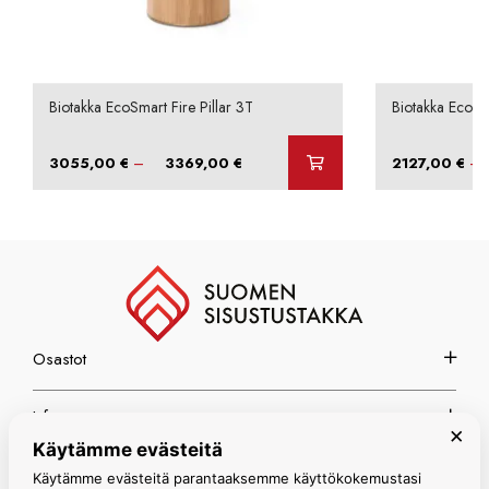
Biotakka EcoSmart Fire Pillar 3T
Biotakka EcoSm
Hintaluokka:
–
–
3055,00
€
3369,00
€
2127,00
€
3055,00 €
-
3369,00 €
Osastot
Info
×
Käytämme evästeitä
Espoon myymälä
Käytämme evästeitä parantaaksemme käyttökokemustasi