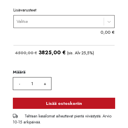
Lisävarusteet
Valitse
0,00
€
3825,00
€
4500,00 €
(sis. Alv 25,5%)
Määrä
Määrä
Lisää ostoskoriin
Tehtaan kesälomat aiheuttavat pientä viivästystä. Arvio
10-15 arkipäivää.