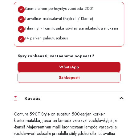
Suomalainen perheyritys vuodesta 2001
✓
Turvalliset maksutavat (Paytrail / Klarna)
✓
Tilaa nyt - Toimitusaika sovittavissa aikataulusi mukaan
✓
14 päivän palautusoikeus
✓
Kysy rohkeasti, vastaamme nopeasti!
WhatsApp
Sähköposti
Kuvaus
Contura 590T Style on suositun 500-sarjan korkein
kiertoilmatakka, jossa on lämpöä varaavat vuolukivikyljet ja
-kansi!
Majesteettinen malli luonnostaan lämpöä varaavalla
vuolukiviverhouksella ja reilulla säilytyslokerolla. Luovuttaa