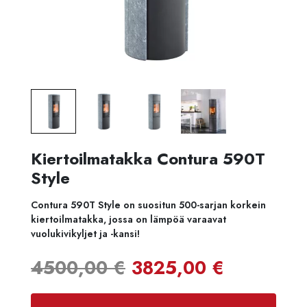
Kiertoilmatakka Contura 590T
Style
Contura 590T Style on suositun 500-sarjan korkein
kiertoilmatakka, jossa on lämpöä varaavat
vuolukivikyljet ja -kansi!
Alkuperäinen
Nykyine
4500,00
€
3825,00
€
hinta
hinta