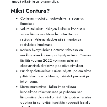
lämpöä pitkään tulen jo sammuttua.
Miksi Contura?
Conturan muotoilu, tuotekehitys ja asennus
Ruotsissa
Valurautaluukut: Takkojen luukkuun kohdistuu
suuria lämmönvaihteluiden aiheuttamaa
rasitusta. Valurautaluukku pitää muotonsa
rasituksista huolimatta.
Korkea hyötysuhde: Conturan takoissa on
markkinoiden korkeimpia hyötysuhteita. Contura
täyttää vuonna 2022 voimaan astuvan
ekosuunnitteludirektiivin päästövaatimukset.
Puhdaspalotekniikka: Oikein ohjattu palamisilma
pitää takan lasit puhtaana, päästöt pienenä ja
tehot isona.
Kiertoilmatoiminto: Takka imee viileää
huoneilmaa rakenteisiinsa ja puhaltaa sen
lämpimänä ulos välittömästi. Lämpöä ei tarvitse
odottaa ja se leviää itsestään nopeasti laajalle