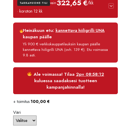
322,65 €
/kk
vain
TAKKAHUONE-TILI
oli:
on:
· koroton 12 kk
4500,00 €.
3825,00
Luottoaika
12 kk
Heinäkuun etu:
kannettava hiiligrilli UNA
Korko
0 %
kaupan päälle
Käsittelymaksu
3,90 €/kk
Yli 900 € verkkokauppatilauksiin kaupan päälle
kannettava hiiligrilli UNA (ovh. 139 €). Etu voimassa
Maksettava yhteensä
3 871,80 €
9.8 asti.
Ale voimassa! Tilaa
2pv 08:58:12
kuluessa saadaksesi tuotteen
kampanjahinnalla!
+ toimitus
100,00
€
Väri