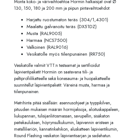
Monta koko- ja värivaihtoehtoa Hormin halkaisijat ovat Ø
130, 150, 180 ja 200 mm ja piipun pintavaihtoehdot:
Harjattu ruostumaton teräs (304/1,4301)
Maalattu galvanoitu teräs (DX51DZ)
Musta (RAL9005)
Harmaa (NCS7500)
Valkoinen (RAL9016)
Vesikatolle myös tiilenpunainen (RR750)
Vesikatolle valmiit VTT:n testaamat ja sertifioidut
läpivientipaketit Hormiin on saatavana tiili- ja
peltiprofiilikatteelle sekä konesauma- ja huopakatteelle
suunnitellut läpivientipaketit. Väreinä musta, harmaa ja
tiilenpunainen.
Metrihinta pitää sisällään: asennusohjeet ja tyyppikilven,
pituuden mukaisen määrän hormijaksoja, aloituskappaleen,
liukupannan, tulisijan
liitosmassan, savupellin, sisäkaton
peitekauluksen, höyrynsulkukumin, läpivennin eristeen ja
metallilieriön, kannatinkehikon, aluskatteen läpivientikumin,
Round Flashing vesikaton läpivientisarjan ja sadehatun.