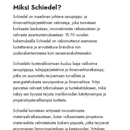
Miksi Schiedel?
Schiedel on maailman johtava savupiippu- ja
ilmanvaihtojärjestelmien valmistaja, joka tunnetaan
korkeasta laadustaan, innovatiivisista ratkaisuistaan ja
vahvasta asiantuntemuksestaan. Yli 70 vuoden
kokemuksella Schiedel on vakiinnuttanut asemansa
luotettavana ja arvostettuna brändinä niin
uudisrakentamisessa kuin saneerauskohteissakin.
Schiedelin tuotevalikoimaan kuuluu laaja valikoima
savupiippuja, tulisijajärjestelmiä ja ilmanvaihtoratkaisuja,
jotka on suunniteltu tarjoamaan turvallista ja
energiatehokasta savunpoistoa ja ilmanvaihtoa. Yritys
panostaa vahvasti tutkimukseen ja tuotekehitykseen, mikä
näkyy sen kyvyssä tarjota markkinoiden kehittyneimpiä ja
ympäristöystävällisimpiä tuotteita.
Schiedel tunnetaan erityisesti innovatiivisista
materiaaliratkaisuistaan, kuten vulkaanisesta pimpstone-
materiaalista valmistetuista Isokern-piipuista, jotka tarjoavat
erinomaisen lämmöneristyksen ja kestävyyden. Yrityksen