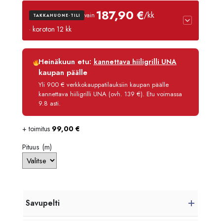
2208,
187,90 €
/kk
vain
TAKKAHUONE-TILI
-
· koroton 12 kk
4253,
Luottoaika
12 kk
Heinäkuun etu:
kannettava hiiligrilli UNA
Korko
0 %
kaupan päälle
Käsittelymaksu
3,90 €/kk
Yli 900 € verkkokauppatilauksiin kaupan päälle
kannettava hiiligrilli UNA (ovh. 139 €). Etu voimassa
Maksettava yhteensä
2 254,80 €
9.8 asti.
+ toimitus
99,00
€
Pituus (m)
Savupelti