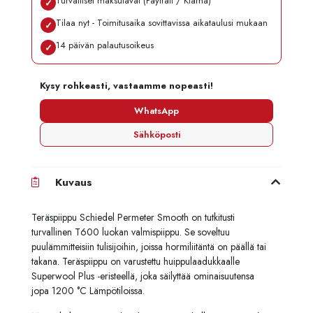
Turvalliset maksutavat (Paytrail / Klarna)
✓
Tilaa nyt - Toimitusaika sovittavissa aikataulusi mukaan
✓
14 päivän palautusoikeus
✓
Kysy rohkeasti, vastaamme nopeasti!
WhatsApp
Sähköposti
Kuvaus
Teräspiippu Schiedel Permeter Smooth on tutkitusti
turvallinen T600 luokan valmispiippu. Se soveltuu
puulämmitteisiin tulisijoihin, joissa hormiliitäntä on päällä tai
takana. Teräspiippu on varustettu huippulaadukkaalle
Superwool Plus -eristeellä, joka säilyttää ominaisuutensa
jopa 1200 °C Lämpötiloissa.