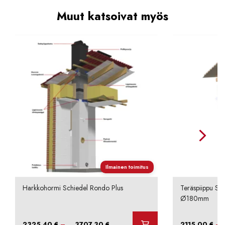
Muut katsoivat myös
Ilmainen toimitus
Harkkohormi Schiedel Rondo Plus
Teräspiippu Sc
Ø180mm
Hintaluokka:
–
–
2325,40
€
3707,30
€
2115,00
€