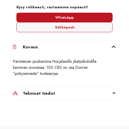
Kysy rohkeasti, vastaamme nopeasti!
WhatsApp
Sähköposti
Kuvaus
Perinteinen puukamiina Norjalaisilla yksityiskohdilla
kamiinan sivuosissa. 100 CBS on osa Dovren
”pohjoismaista” tuotesarjaa.
Tekniset tiedot