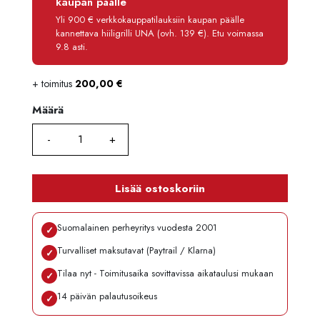
kaupan päälle
Käsittelymaksu
3,90 €/kk
Yli 900 € verkkokauppatilauksiin kaupan päälle
kannettava hiiligrilli UNA (ovh. 139 €). Etu voimassa
Maksettava yhteensä
1 211,80 €
9.8 asti.
+ toimitus
200,00
€
Määrä
Määrä
Lisää ostoskoriin
Suomalainen perheyritys vuodesta 2001
✓
Turvalliset maksutavat (Paytrail / Klarna)
✓
Tilaa nyt - Toimitusaika sovittavissa aikataulusi mukaan
✓
14 päivän palautusoikeus
✓