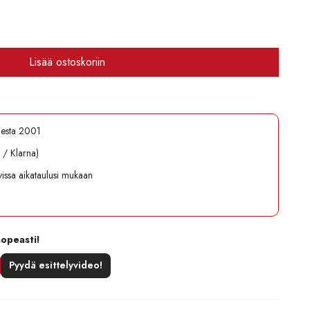
Lisää ostoskoriin
desta 2001
l / Klarna)
avissa aikataulusi mukaan
nopeasti!
Pyydä esittelyvideo!