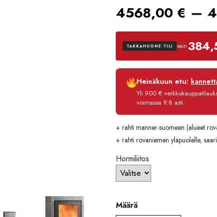
–
4568,00
€
4
384,
vain
TAKKAHUONE-TILI
Luottoaika
Heinäkuun etu:
kannetta
Korko
Yli 900 € verkkokauppatilauksi
Käsittelymaksu
voimassa 9.8 asti.
Maksettava yhteensä
+ rahti manner-suomeen (alueet rov
+ rahti rovaniemen yläpuolelle, saaris
Hormiliitos
Määrä
Määrä