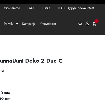
Yrityksemme
FAQ
Tulisija
TOTO Kylpyhuonekalusteet
0
Palvelut
Kampanjat
Yhteystiedot
NunnaUuni Deko 2 Due C
ina
 60 mm
150 mm