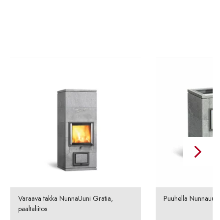
Varaava takka NunnaUuni Gratia,
Puuhella Nunnauuni
päältäliitos