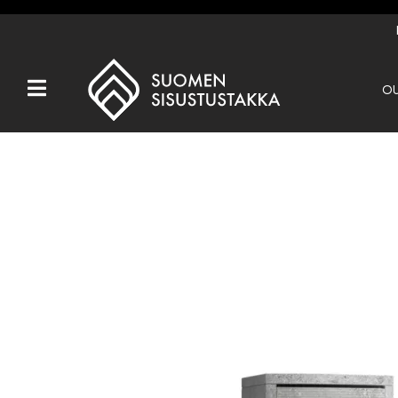
OU
Kaikki tuotteet
Tuotemerkit
OUTLET
Takat
Hormit
Ulkotulisijat
Kiukaat
Muut tuotteet