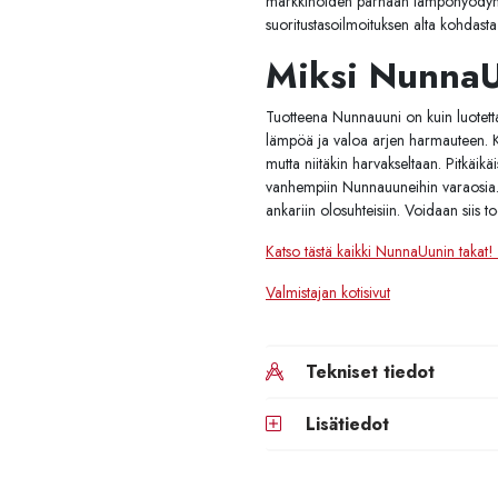
markkinoiden parhaan lämpöhyödyn ja 
suoritustasoilmoituksen alta kohdasta 
Miksi Nunna
Tuotteena Nunnauuni on kuin luotetta
lämpöä ja valoa arjen harmauteen. Ku
mutta niitäkin harvakseltaan. Pitkäikä
vanhempiin Nunnauuneihin varaosi
ankariin olosuhteisiin. Voidaan siis to
Katso tästä kaikki NunnaUunin takat!
Valmistajan kotisivut
Tekniset tiedot
Lisätiedot