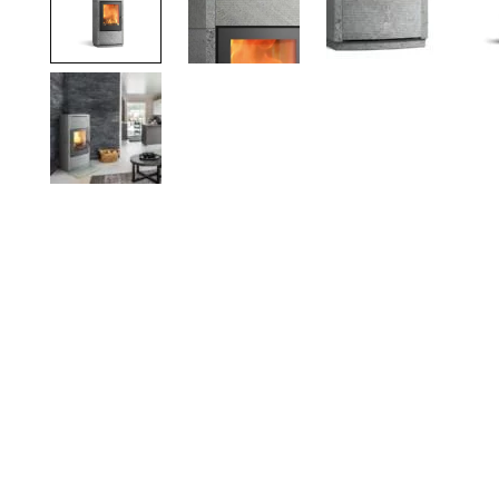
TOTO
Kylpyhuonekalusteet