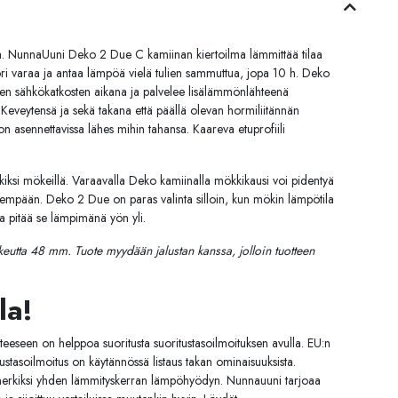
a. NunnaUuni Deko 2 Due C kamiinan kiertoilma lämmittää tilaa
ori varaa ja antaa lämpöä vielä tulien sammuttua, jopa 10 h. Deko
en sähkökatkosten aikana ja palvelee lisälämmönlähteenä
. Keveytensä ja sekä takana että päällä olevan hormiliitännän
asennettavissa lähes mihin tahansa. Kaareva etuprofiili
si mökeillä. Varaavalla Deko kamiinalla mökkikausi voi pidentyä
empään. Deko 2 Due on paras valinta silloin, kun mökin lämpötila
ja pitää se lämpimänä yön yli.
keutta 48 mm. Tuote myydään jalustan kanssa, jolloin tuotteen
la!
teeseen on helppoa suoritusta suoritustasoilmoituksen avulla. EU:n
tustasoilmoitus on käytännössä listaus takan ominaisuuksista.
esimerkiksi yhden lämmityskerran lämpöhyödyn. Nunnauuni tarjoaa