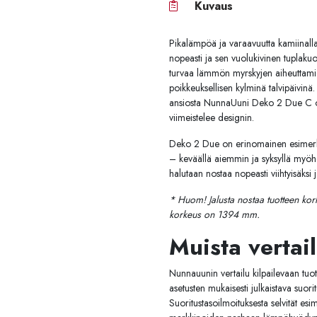
Kuvaus
Pikalämpöä ja varaavuutta kamiinall
nopeasti ja sen vuolukivinen tuplaku
turvaa lämmön myrskyjen aiheuttami
poikkeuksellisen kylminä talvipäivinä
ansiosta NunnaUuni Deko 2 Due C on 
viimeistelee designin.
Deko 2 Due on erinomainen esimerkik
– keväällä aiemmin ja syksyllä myöh
halutaan nostaa nopeasti viihtyisäksi 
* Huom! Jalusta nostaa tuotteen kor
korkeus on 1394 mm.
Muista vertail
Nunnauunin vertailu kilpailevaan tuot
asetusten mukaisesti julkaistava suori
Suoritustasoilmoituksesta selvität 