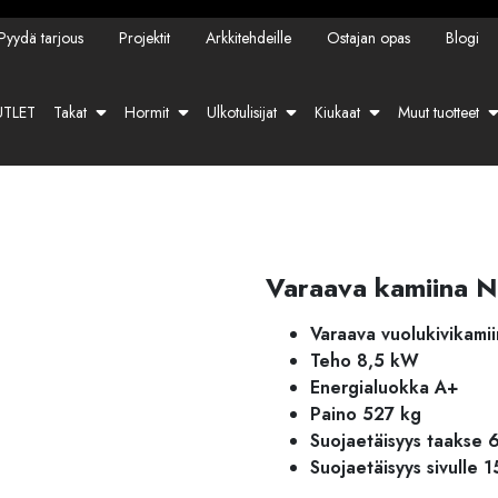
Pyydä tarjous
Projektit
Arkkitehdeille
Ostajan opas
Blogi
TLET
Takat
Hormit
Ulkotulisijat
Kiukaat
Muut tuotteet
Varaava kamiina 
Varaava vuolukivikami
Teho 8,5 kW
Energialuokka A+
Paino 527 kg
Suojaetäisyys taakse
Suojaetäisyys sivulle 