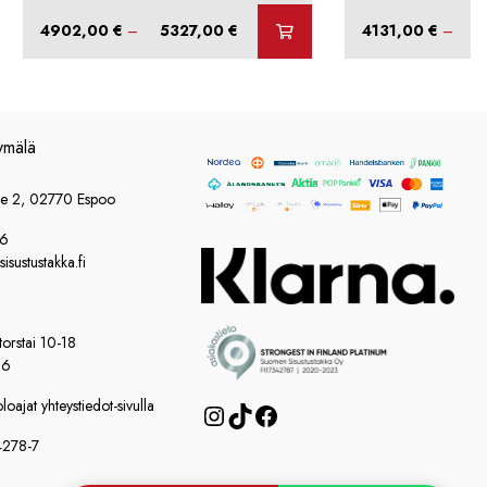
Hintaluokka:
4902,00
€
–
5327,00
€
4131,00
€
–
4
4902,00 €
-
5327,00 €
ymälä
ie 2, 02770 Espoo
86
sustustakka.fi
orstai 10-18
16
oajat yhteystiedot-sivulla
Instagram
TikTok
Facebook
4278-7