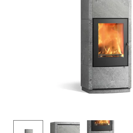
Palvelut
Kampanjat
Yhteystiedot
Pyydä tarjous
Projektit
Arkkitehdeille
Ostajan opas
Blogi
Yrityksemme
FAQ
Tulisija