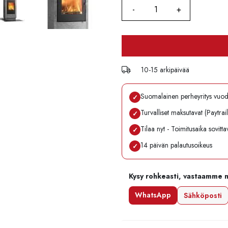
10-15 arkipäivää
Suomalainen perheyritys vuo
✓
Turvalliset maksutavat (Paytrai
✓
Tilaa nyt - Toimitusaika sovitt
✓
14 päivän palautusoikeus
✓
Kysy rohkeasti, vastaamme 
WhatsApp
Sähköposti