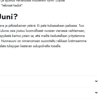
sijoittuu vertailuissa muutenkin hyvin. Löydät
“tekniset tiedot”.
Uuni?
va ja pitkäaikainen ystävä. Ei petä tiukassakaan paikassa. Tuo
luvia osia joutuu luonnollisesti vuosien vieriessä vaihtamaan,
isyydestä kertoo jotain se, että meiltä tiedustellaan yritystämme
a. Nunnauuni on nimenomaan suunniteltu rakkaan kotimaamme
deta tulisijojen kestävän sukupolvelta toiselle.