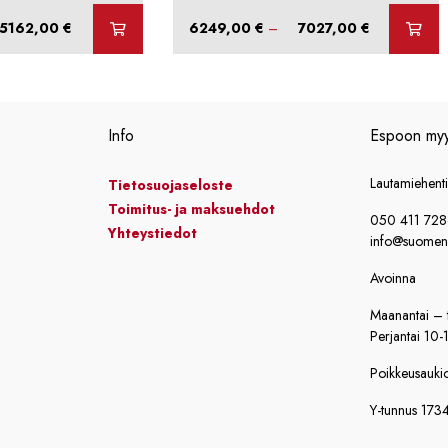
Hintaluokka:
Hintaluokka:
5162,00
€
6249,00
€
–
7027,00
€
4737,00 €
6249,00 €
-
-
5162,00 €
7027,00 €
Info
Espoon my
Lautamiehent
Tietosuojaseloste
Toimitus- ja maksuehdot
050 411 72
Yhteystiedot
info@suomensi
Avoinna
Maanantai – t
Perjantai 10-
Poikkeusaukiol
Y-tunnus 173