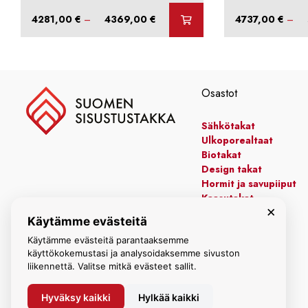
Hintaluokka:
4281,00
€
–
4369,00
€
4737,00
€
–
4281,00 €
-
4369,00 €
Osastot
Sähkötakat
Ulkoporealtaat
Biotakat
Design takat
Hormit ja savupiiput
Kaasutakat
×
Kiertoilmatakat
Käytämme evästeitä
Leivinuunit
Manttelitakat
Käytämme evästeitä parantaaksemme
käyttökokemustasi ja analysoidaksemme sivuston
liikennettä. Valitse mitkä evästeet sallit.
Hyväksy kaikki
Hylkää kaikki