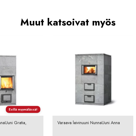
Muut katsoivat myös
Esillä myymälässä!
naUuni Gratia,
Varaava leivinuuni NunnaUuni Anna