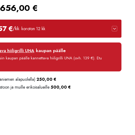
Hintaluokka:
656,00
€
4568,00 €
57 €
/kk
· koroton 12 kk
-
4656,00 €
12 kk
kaupan päälle
va hiiligrilli UNA
0 %
in kaupan päälle kannettava hiiligrilli UNA (ovh. 139 €). Etu
3,90 €/kk
4 614,80 €
aniemen alapuolella)
250,00
€
toon ja muille erikoisalueille
500,00
€