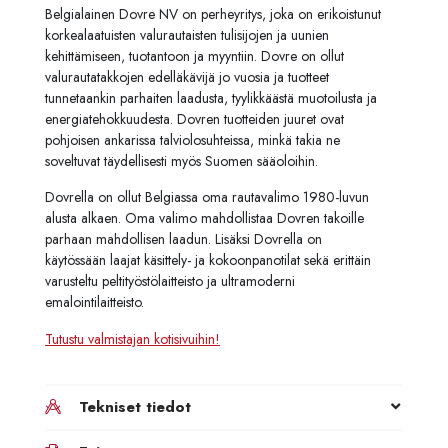
Belgialainen Dovre NV on perheyritys, joka on erikoistunut
korkealaatuisten valurautaisten tulisijojen ja uunien
kehittämiseen, tuotantoon ja myyntiin. Dovre on ollut
valurautatakkojen edelläkävijä jo vuosia ja tuotteet
tunnetaankin parhaiten laadusta, tyylikkäästä muotoilusta ja
energiatehokkuudesta. Dovren tuotteiden juuret ovat
pohjoisen ankarissa talviolosuhteissa, minkä takia ne
soveltuvat täydellisesti myös Suomen sääoloihin.
Dovrella on ollut Belgiassa oma rautavalimo 1980-luvun
alusta alkaen. Oma valimo mahdollistaa Dovren takoille
parhaan mahdollisen laadun. Lisäksi Dovrella on
käytössään laajat käsittely- ja kokoonpanotilat sekä erittäin
varusteltu peltityöstölaitteisto ja ultramoderni
emalointilaitteisto.
Tutustu valmistajan kotisivuihin!
Tekniset tiedot