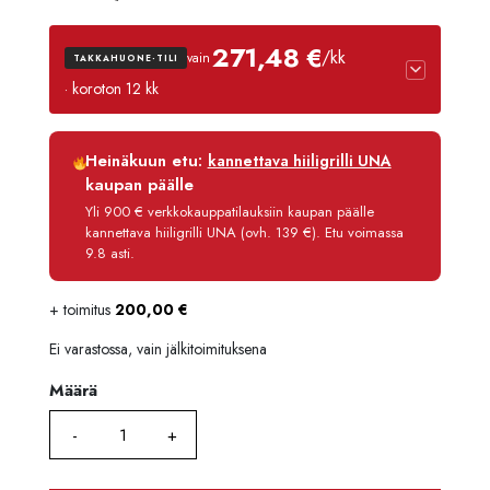
271,48 €
/kk
vain
TAKKAHUONE-TILI
· koroton 12 kk
Luottoaika
12 kk
Heinäkuun etu:
kannettava hiiligrilli UNA
Korko
0 %
kaupan päälle
Käsittelymaksu
3,90 €/kk
Yli 900 € verkkokauppatilauksiin kaupan päälle
kannettava hiiligrilli UNA (ovh. 139 €). Etu voimassa
Maksettava yhteensä
3 257,80 €
9.8 asti.
+ toimitus
200,00
€
Ei varastossa, vain jälkitoimituksena
Määrä
Määrä