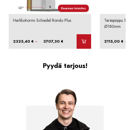
Ilmainen toimitus
Harkkohormi Schiedel Rondo Plus
Teräspiippu Sc
Ø180mm
Hintaluokka:
–
–
2325,40
€
3707,30
€
2115,00
€
2325,40 €
-
3707,30 €
Pyydä tarjous!