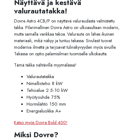
Näyttävä ja kestävä
valurautatakka!
Dovre Astro 4CB/P on näyttävä valuraudasta valmistettu
takka. Pilarimallinen Dovre Astro on ulkoasultaan moderni,
mutta samalla vankkaa tekoa. Valurauta on lähes ikuinen
materiaali, mikä näkyy ja tuntuu takassa. Sivulasit tuovat
modernia ilmettä ja tarjoavat tulinäkyvyyden myös sivuille.
Takassa on optio palamisilman tuomiselle ulkokautta.
Tämä takka nähtävillä myymälässä!
Valurautatakka
Nimellisteho 8 kW
Tehoalue 2.5-10 kW
Hyötysuhde 75%
Hormilähtö 150 mm
Energialuokka A+
Katso myös Dovre Bold 400!
Miksi Dovre?