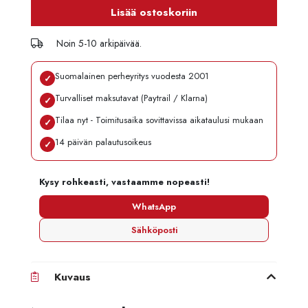
Lisää ostoskoriin
Noin 5-10 arkipäivää.
Suomalainen perheyritys vuodesta 2001
✓
Turvalliset maksutavat (Paytrail / Klarna)
✓
Tilaa nyt - Toimitusaika sovittavissa aikataulusi mukaan
✓
14 päivän palautusoikeus
✓
Kysy rohkeasti, vastaamme nopeasti!
WhatsApp
Sähköposti
Kuvaus