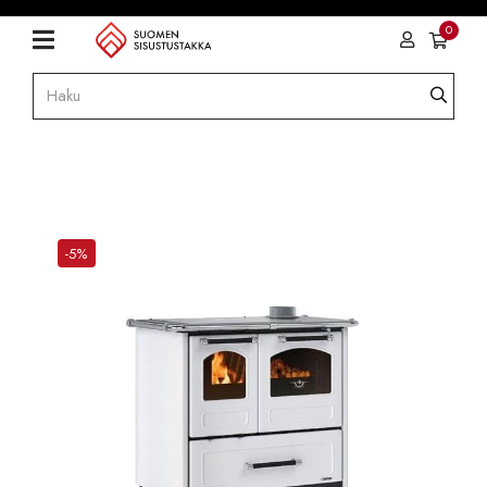
0
-5%