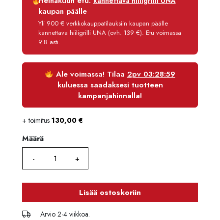
Heinäkuun etu:
kannettava hiiligrilli UNA
Korko
0 %
kaupan päälle
Käsittelymaksu
3,90 €/kk
Yli 900 € verkkokauppatilauksiin kaupan päälle
kannettava hiiligrilli UNA (ovh. 139 €). Etu voimassa
Maksettava yhteensä
1 842,21 €
9.8 asti.
Ale voimassa! Tilaa
2pv 03:28:59
kuluessa saadaksesi tuotteen
kampanjahinnalla!
+ toimitus
130,00
€
Määrä
Määrä
Lisää ostoskoriin
Arvio 2-4 viikkoa.