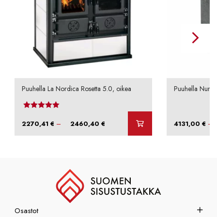
Puuhella La Nordica Rosetta 5.0, oikea
Puuhella Nunna
Arvostelu tuotteesta:
4.50
/ 5
Hintaluokka:
–
–
2270,41
€
2460,40
€
4131,00
€
2270,41 €
-
2460,40 €
Osastot