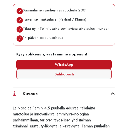
Suomalainen perheyritys vuodesta 2001
✓
Turvalliset maksutavat (Paytrail / Klarna)
✓
Tilaa nyt - Toimitusaika sovittavissa aikataulusi mukaan
✓
14 päivän palautusoikeus
✓
Kysy rohkeasti, vastaamme nopeasti!
WhatsApp
Sähköposti
Kuvaus
La Nordica Family 4,5 puuhella edustaa italialaista
muotoilua ja innovatiivista lämmitysteknologiaa
parhaimmillaan, tarjoten täydellisen yhdistelmän
toiminnallisuutta, tyylikkyyttä ja kestävyyttä. Tämän puuhellan