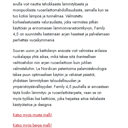
avulla voit nauttia tehokkaasta lämmityksestä ja
monipuolisista ruoanlaittomahdollisuuksista, samalla kun se
tuo kotiisi lämpöä ja tunnelmaa. Valmistettu
korkealaatuisesta valuraudasta, joka varmistaa pitkän
käyttöiän ja erinomaisen lämmönvarastointikyvyn, Family
4,5 on suunniteltu kestämään arjen haasteet ja palvelemaan
perhettäsi vuosikymmeniä.
Suuren uunin ja keittolevyn ansiosta voit valmistaa erilaisia
ruokalajeja yhtä aikaa, mikä tekee siitä ihanteellisen
vaihtoehdon niin arjen ruoanlaittoon kuin juhlien
valmisteluihin. La Nordican patentoima palamisteknologia
takaa puun optimaalisen käytön ja vähäiset päästöt,
yhdistäen lämmityksen taloudellisuuden ja
ympäristöystävällisyyden. Family 4,5 puuhella ei ainoastaan
täytä kodin lämmitys- ja ruoanlaittotarpeita, vaan se on
myös tyylikäs lisä keittiöösi, joka heijastaa aitoa italialaista
käsityötaitoa ja designia.
Katso myös musta malli!
Katso myös beige malli!