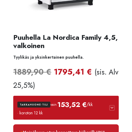
Puuhella La Nordica Family 4,5,
valkoinen
Tyylikäs ja yksinkertainen puuhella.
Alkuperäinen
Nykyinen
1889,90
€
1795,41
€
(sis. Alv
hinta
hinta
25,5%)
oli:
on:
153,52 €
/kk
vain
TAKKAHUONE-TILI
1889,90 €.
1795,41 
· koroton 12 kk
Luottoaika
12 kk