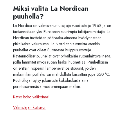
Miksi valita La Nordican
puuhella?
La Nordica on valmistanut tulisijoja vuodesta jo 1968 ja on
tuotannoltaan yksi Euroopan suurimpia tulisijavalmistajia. La
Nordican tuotteiden pääraaka-aineena hyödynnetään
pitkäikäistä valurautaa. La Nordican tuotteista etenkin
puuhellat ovat olleet Suomessa huippusuosittuja.
Käytännölliset puuhellat ovat pitkäikäisiä ruoanlaittovälineitä,
joilla lämmität myös ruoan lisäksi huonetilaa. Puuhelloissa
on erittäin nopeasti lämpenevät paistouunit, joiden
maksimilämpötilaksi on mahdollista kasvattaa jopa 350
°C.
Puuhelloja löytyy jokaisesta kokoluokasta aina
perinteisemmästä modernimpaan malliin.
Katso koko valikoima!
Valmistajan kotisivut