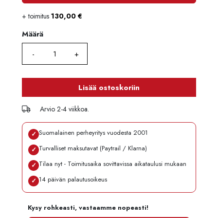
+ toimitus
130,00
€
Määrä
Määrä
Lisää ostoskoriin
Arvio 2-4 viikkoa.
Suomalainen perheyritys vuodesta 2001
✓
Turvalliset maksutavat (Paytrail / Klarna)
✓
Tilaa nyt - Toimitusaika sovittavissa aikataulusi mukaan
✓
14 päivän palautusoikeus
✓
Kysy rohkeasti, vastaamme nopeasti!