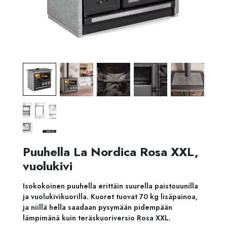
Puuhella La Nordica Rosa XXL,
vuolukivi
Isokokoinen puuhella erittäin suurella paistouunilla
ja vuolukivikuorilla. Kuoret tuovat 70 kg lisäpainoa,
ja niillä hella saadaan pysymään pidempään
lämpimänä kuin teräskuoriversio Rosa XXL.