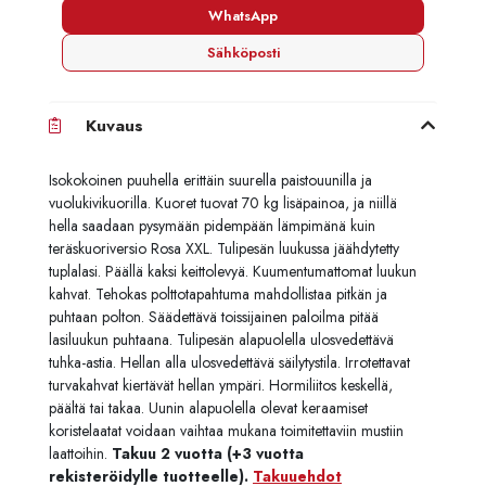
WhatsApp
Sähköposti
Kuvaus
Isokokoinen puuhella erittäin suurella paistouunilla ja
vuolukivikuorilla. Kuoret tuovat 70 kg lisäpainoa, ja niillä
hella saadaan pysymään pidempään lämpimänä kuin
teräskuoriversio Rosa XXL. Tulipesän luukussa jäähdytetty
tuplalasi. Päällä kaksi keittolevyä. Kuumentumattomat luukun
kahvat. Tehokas polttotapahtuma mahdollistaa pitkän ja
puhtaan polton. Säädettävä toissijainen paloilma pitää
lasiluukun puhtaana. Tulipesän alapuolella ulosvedettävä
tuhka-astia. Hellan alla ulosvedettävä säilytystila. Irrotettavat
turvakahvat kiertävät hellan ympäri. Hormiliitos keskellä,
päältä tai takaa. Uunin alapuolella olevat keraamiset
koristelaatat voidaan vaihtaa mukana toimitettaviin mustiin
laattoihin.
Takuu 2 vuotta (+3 vuotta
rekisteröidylle tuotteelle).
Takuuehdot