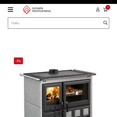
0
-5%