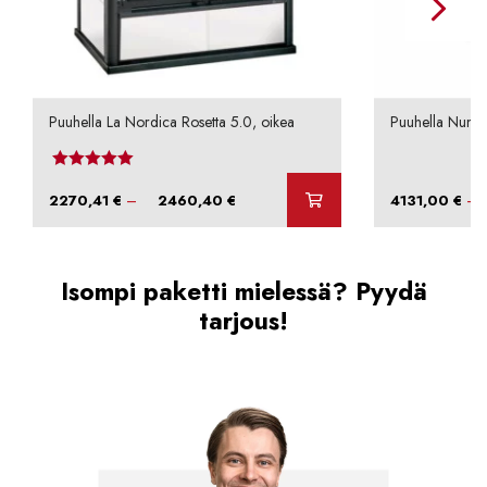
Puuhella La Nordica Rosetta 5.0, oikea
Puuhella Nunna
Arvostelu tuotteesta:
4.50
/ 5
Hintaluokka:
–
–
2270,41
€
2460,40
€
4131,00
€
2270,41 €
-
2460,40 €
Isompi paketti mielessä? Pyydä
tarjous!