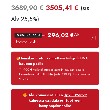
Alkuperäinen
Nykyine
3689,90
€
3505,41
€
(sis.
hinta
hinta
Alv 25,5%)
oli:
on:
296,02 €
/kk
vain
TAKKAHUONE-TILI
3689,90 €.
3505,41
· koroton 12 kk
Luottoaika
12 kk
Heinäkuun etu:
kannettava hiiligrilli UNA
Korko
0 %
kaupan päälle
Käsittelymaksu
3,90 €/kk
Yli 900 € verkkokauppatilauksiin kaupan päälle
kannettava hiiligrilli UNA (ovh. 139 €). Etu voimassa
Maksettava yhteensä
3 552,21 €
9.8 asti.
Ale voimassa! Tilaa
1pv 13:55:22
kuluessa saadaksesi tuotteen
kampanjahinnalla!