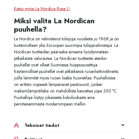
Katso myös La Nordica Rosa L!
Miksi valita La Nordican
puuhella?
La Nordica on valmistanut tulisijoja vuodesta jo 1968 ja on
tuotannoltaan yksi Euroopan suurimpia tulisijavalmistajia. La
Nordican tuotteiden pääraaka-aineena hyödynnetään
pitkäikäistä valurautaa. La Nordican tuotteista etenkin
puuhellat ovat olleet Suomessa huippusuosittuja.
Käytännölliset puuhellat ovat pitkäikäisiä ruoanlaittovälineitä,
joilla lämmität myös ruoan lisäksi huonetilaa. Puuhelloissa
on erittäin nopeasti lämpenevät paistouunit, joiden
maksimilämpötilaksi on mahdollista kasvattaa jopa 350
°C.
Puuhelloja löytyy jokaisesta kokoluokasta aina
perinteisemmästä modernimpaan malliin.
Tekniset tiedot