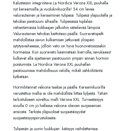
Kalusteisiin integroitava La Nordica Verona XXL puuhella
nyt
keraamisilla
ja vuolukivikuorilla! 54 cm leveä
valurautainen ja keraaminen tulipesä. Tulipesä yläpuolella ja
tehokas paistouuni alhaalla. Tulipesässä tuplalasi
vähentämässä kokkaajan jalkoihin säteilevää lämpöä.
Valurautainen tehokas keittotaso päällä. Suoravetopelti
mahdollistaa savun kulkemisen jatkuvasti ylöspäin
sytytysvaiheessa, jolloin veto on hyvä huonovetoisissakin
hormeissa. Kun suoraveto käännetään kierrolle, savukaasut
kulkevat alla sijaitsevan paistouunin ympäri ennen hormiin
poistumista. La Nordica Verona XXL puuhellan
paistouunissa mahdollisuus valolle, mikäli sähköliitäntä
kytketään.
Hormiliitännät vakiona taakse ja päälle. Keraamikuorilla
varustettua mallia ei ole mahdollista liittää kyljestä. Tähän
tarkoitukseen soveltuu malli
Verona XXL. Turvaetäisyys
sivuille 0 cm jo hellassa vakiona olevien suojaseinien
ansiosta. Tarkista yläpuoliset suojaetäisyydet
suojaetäisyyspiirustuksesta.
Tulipesän ja uunin luukkujen kätisyys vaihdettavissa.