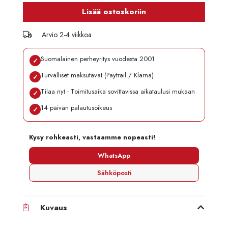
Lisää ostoskoriin
Arvio 2-4 viikkoa
Suomalainen perheyritys vuodesta 2001
✓
Turvalliset maksutavat (Paytrail / Klarna)
✓
Tilaa nyt - Toimitusaika sovittavissa aikataulusi mukaan
✓
14 päivän palautusoikeus
✓
Kysy rohkeasti, vastaamme nopeasti!
WhatsApp
Sähköposti
Kuvaus