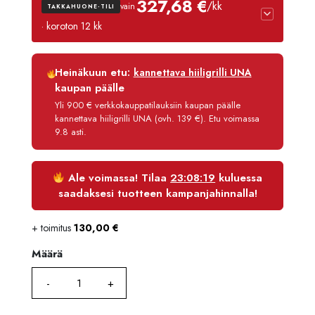
327,68 €
/kk
vain
TAKKAHUONE-TILI
4089,90 €.
3885,41
· koroton 12 kk
Luottoaika
12 kk
Heinäkuun etu:
kannettava hiiligrilli UNA
Korko
0 %
kaupan päälle
Käsittelymaksu
3,90 €/kk
Yli 900 € verkkokauppatilauksiin kaupan päälle
kannettava hiiligrilli UNA (ovh. 139 €). Etu voimassa
Maksettava yhteensä
3 932,21 €
9.8 asti.
Ale voimassa! Tilaa
23:08:19
kuluessa
saadaksesi tuotteen kampanjahinnalla!
+ toimitus
130,00
€
Määrä
Määrä