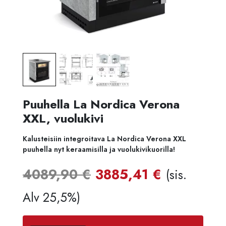
Puuhella La Nordica Verona
XXL, vuolukivi
Kalusteisiin integroitava La Nordica Verona XXL
puuhella nyt
keraamisilla
ja vuolukivikuorilla!
Alkuperäinen
Nykyine
4089,90
€
3885,41
€
(sis.
hinta
hinta
Alv 25,5%)
oli:
on: