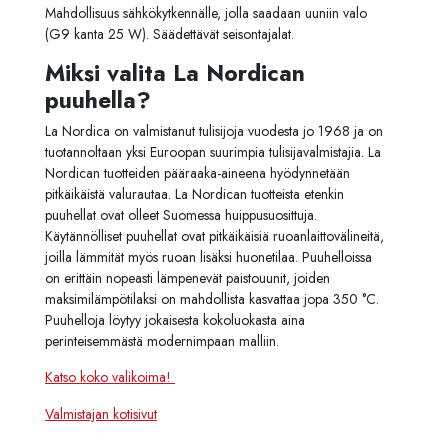
Mahdollisuus sähkökytkennälle, jolla saadaan uuniin valo
(G9 kanta 25 W). Säädettävät seisontajalat.
Miksi valita La Nordican
puuhella?
La Nordica on valmistanut tulisijoja vuodesta jo 1968 ja on
tuotannoltaan yksi Euroopan suurimpia tulisijavalmistajia. La
Nordican tuotteiden pääraaka-aineena hyödynnetään
pitkäikäistä valurautaa. La Nordican tuotteista etenkin
puuhellat ovat olleet Suomessa huippusuosittuja.
Käytännölliset puuhellat ovat pitkäikäisiä ruoanlaittovälineitä,
joilla lämmität myös ruoan lisäksi huonetilaa. Puuhelloissa
on erittäin nopeasti lämpenevät paistouunit, joiden
maksimilämpötilaksi on mahdollista kasvattaa jopa 350
°C.
Puuhelloja löytyy jokaisesta kokoluokasta aina
perinteisemmästä modernimpaan malliin.
Katso koko valikoima!
Valmistajan kotisivut