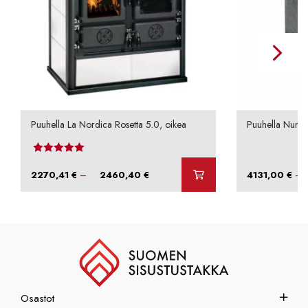
Puuhella La Nordica Rosetta 5.0, oikea
Puuhella Nunna
Arvostelu tuotteesta:
4.50
/ 5
Hintaluokka:
–
–
2270,41
€
2460,40
€
4131,00
€
2270,41 €
-
2460,40 €
Osastot