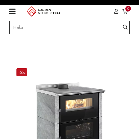
0
-5%