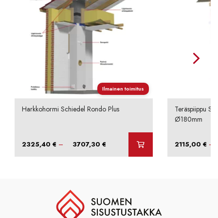
Ilmainen toimitus
Harkkohormi Schiedel Rondo Plus
Teräspiippu Sc
Ø180mm
Hintaluokka:
–
–
2325,40
€
3707,30
€
2115,00
€
2325,40 €
-
3707,30 €