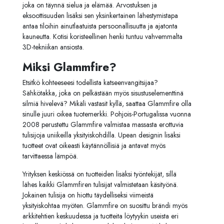
joka on täynnä sielua ja elämää.
Arvostuksen ja
eksoottisuuden lisäksi sen yksinkertainen lähestymistapa
antaa tiloihin ainutlaatuista persoonallisuutta ja ajatonta
kauneutta.
Kotisi koristeellinen henki tuntuu vahvemmalta
3D-tekniikan ansiosta.
Miksi Glammfire?
Etsitkö kohteeseesi todellista katseenvangitsijaa?
Sähkötakka, joka on pelkästään myös sisustuselementtinä
silmiä hivelevä? Mikäli vastasit kyllä, saattaa Glammfire olla
sinulle juuri oikea tuotemerkki. Pohjois-Portugalissa vuonna
2008 perustettu Glammfire valmistaa massasta erottuvia
tulisijoja uniikeilla yksityiskohdilla. Upean designin lisäksi
tuotteet ovat oikeasti käytännöllisiä ja antavat myös
tarvittaessa lämpöä.
Yrityksen keskiössä on tuotteiden lisäksi työntekijät, sillä
lähes kaikki Glammfiren tulisijat valmistetaan käsityönä.
Jokainen tulisija on hiottu täydelliseksi viimeistä
yksityiskohtaa myöten. Glammfire on suosittu brändi myös
arkkitehtien keskuudessa ja tuotteita löytyykin useista eri