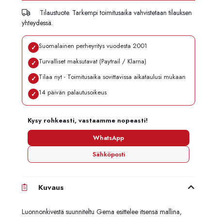
Tilaustuote. Tarkempi toimitusaika vahvistetaan tilauksen
yhteydessä.
Suomalainen perheyritys vuodesta 2001
✓
Turvalliset maksutavat (Paytrail / Klarna)
✓
Tilaa nyt - Toimitusaika sovittavissa aikataulusi mukaan
✓
14 päivän palautusoikeus
✓
Kysy rohkeasti, vastaamme nopeasti!
WhatsApp
Sähköposti
Kuvaus
Luonnonkivestä suunniteltu Gema esittelee itsensä mallina,