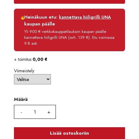
1341
Luottoaika
12 kk
Heinäkuun etu:
kannettava hiiligrilli UNA
Korko
0 %
kaupan päälle
Käsittelymaksu
3,90 €/kk
Yli 900 € verkkokauppatilauksiin kaupan päälle
kannettava hiiligrilli UNA (ovh. 139 €). Etu voimassa
Maksettava yhteensä
10 932,80 €
9.8 asti.
+ toimitus
0,00
€
Viimeistely
Määrä
Määrä
Lisää ostoskoriin