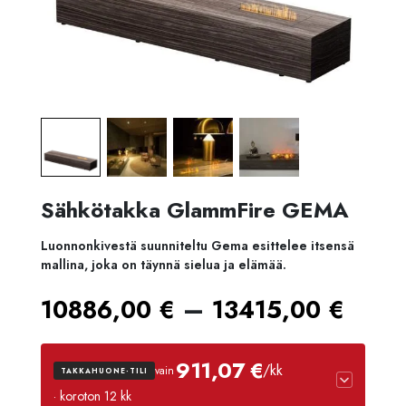
Sähkötakka GlammFire GEMA
Luonnonkivestä suunniteltu Gema esittelee itsensä
mallina, joka on täynnä sielua ja elämää.
Hint
–
10886,00
€
13415,00
€
108
911,07 €
/kk
vain
TAKKAHUONE-TILI
-
· koroton 12 kk