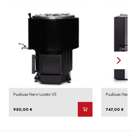
Puukiuas Narvi Luosto VS
Puukiuas Narvi
950,00
€
747,00
€