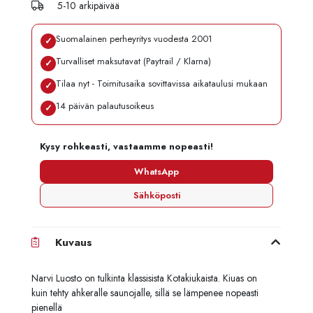
5-10 arkipäivää
Suomalainen perheyritys vuodesta 2001
✓
Turvalliset maksutavat (Paytrail / Klarna)
✓
Tilaa nyt - Toimitusaika sovittavissa aikataulusi mukaan
✓
14 päivän palautusoikeus
✓
Kysy rohkeasti, vastaamme nopeasti!
WhatsApp
Sähköposti
Kuvaus
Narvi Luosto on tulkinta klassisista Kotakiukaista. Kiuas on
kuin tehty ahkeralle saunojalle, sillä se lämpenee nopeasti
pienellä