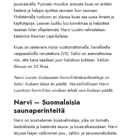
puumäärällä. Pyöreän muodon ansiosta kiuas on erittäin
kestävä ja helppo sijoittaa saunaan kuin saunaan.
Yhdistämällä runkoon eri yläosia kiuas saa uusia ilmeitä ja
käyttötapoja. Lasinen luukku luo tunnelmaa ja helpottaa
tasaisen tulen ylläpitämistä. Narvi Luosto valmistetaan
käsityönä Rauman Lapinkylässä.
Kiuas on saatavana myös ruostumattomalla, hanallisella
vaippasäiliöllä varustettuna (VS). Säiliö on asennettavissa
niin, että hana saadaan juuri haluttuun kohtaan. Säiliön
tilavuus on 30 litraa.
Narvi Luosto -kiukaaseen hormiliitäntävaihtoehtoja on
kaksi: kiukaan takaa tai päältä. Vesisäiliölliseen Narvi
Luostoon hormiliitos voidaan tehdä vain kiukaan päältä.
Narvi – Suomalaisia
saunaperinteitä
Narvi on suomalainen kiuasvalmistaja, joka on tunnettu
laadukkaista ja kestävistä sauna- ja kiuasratkaisuistaan. Narvi
tarjoaa laajan valikoiman puu-, sähkö- ja savusaunakiukaita,