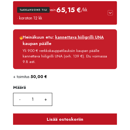
65,15 €
/kk
vain
TAKKAHUONE-TILI
· koroton 12 kk
Luottoaika
12 kk
Heinäkuun etu:
kannettava hiiligrilli UNA
Korko
0 %
kaupan päälle
Käsittelymaksu
3,90 €/kk
Yli 900 € verkkokauppatilauksiin kaupan päälle
kannettava hiiligrilli UNA (ovh. 139 €). Etu voimassa
Maksettava yhteensä
781,80 €
9.8 asti.
+ toimitus
50,00
€
Määrä
Määrä
Lisää ostoskoriin