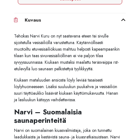
Kuvaus
Tehokas Narvi Kuru on nyt saatavana eteen tai sivulle
sijoitetulla vesisäiliöllä varustettuna. Käytännöllisesti
muotoiltu etuvesisäiliökiuas mahtuu helposti kapeampaankin
tilaan kun taas sivuvesisäiliöllinen ei vie paljon tilaa
syvyyssuunnassa. Kiukaan mustaksi maalattu teräsvaippa rst-
etulevyllä luo saunaan pelkistettyä tyylikkyyttä.
Kiukaan mataluuden ansiosta löyly leviää tasaisesti
löylyhuoneeseen. Lisäksi suuluukun puukahva ja vesisäiliön
suuri täyttöaukko lisäävät kiukaan käyttömukavuutta. Hanan
ja lasiluukun kätisyys vaihdettavissa.
Narvi – Suomalaisia
saunaperinteitä
Narvi on suomalainen kiuasvalmistaja, joka on tunnettu
laadukkaista ja kestävistä sauna- ja kiuasratkaisuistaan. Narvi