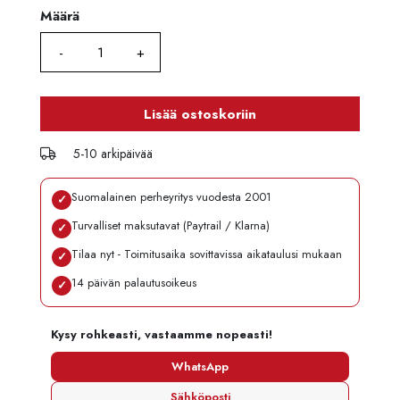
Määrä
Määrä
Lisää ostoskoriin
5-10 arkipäivää
Suomalainen perheyritys vuodesta 2001
✓
Turvalliset maksutavat (Paytrail / Klarna)
✓
Tilaa nyt - Toimitusaika sovittavissa aikataulusi mukaan
✓
14 päivän palautusoikeus
✓
Kysy rohkeasti, vastaamme nopeasti!
WhatsApp
Sähköposti