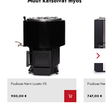
Muut katsoivat myös
Puukiuas Narvi Luosto VS
Puukiuas Narvi
950,00
€
747,00
€