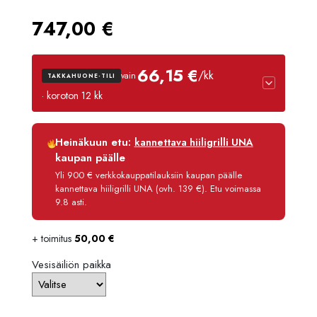
747,00
€
66,15 €
/kk
vain
TAKKAHUONE-TILI
· koroton 12 kk
Luottoaika
12 kk
Heinäkuun etu:
kannettava hiiligrilli UNA
Korko
0 %
kaupan päälle
Käsittelymaksu
3,90 €/kk
Yli 900 € verkkokauppatilauksiin kaupan päälle
kannettava hiiligrilli UNA (ovh. 139 €). Etu voimassa
Maksettava yhteensä
793,80 €
9.8 asti.
+ toimitus
50,00
€
Vesisäiliön paikka