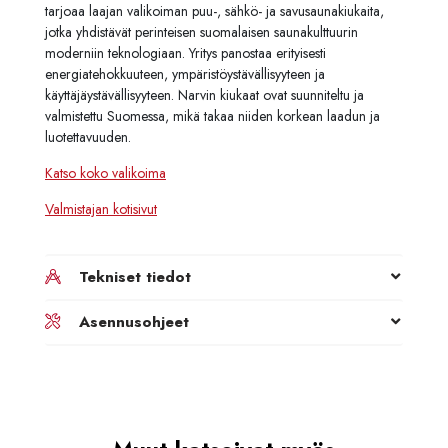
tarjoaa laajan valikoiman puu-, sähkö- ja savusaunakiukaita,
jotka yhdistävät perinteisen suomalaisen saunakulttuurin
moderniin teknologiaan. Yritys panostaa erityisesti
energiatehokkuuteen, ympäristöystävällisyyteen ja
käyttäjäystävällisyyteen. Narvin kiukaat ovat suunniteltu ja
valmistettu Suomessa, mikä takaa niiden korkean laadun ja
luotettavuuden.
Katso koko valikoima
Valmistajan kotisivut
Tekniset tiedot
Asennusohjeet