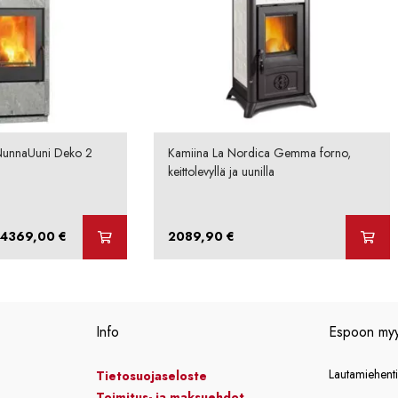
NunnaUuni Deko 2
Kamiina La Nordica Gemma forno,
keittolevyllä ja uunilla
Hintaluokka:
4369,00
€
2089,90
€
4281,00 €
-
4369,00 €
Info
Espoon my
Lautamiehent
Tietosuojaseloste
Toimitus- ja maksuehdot