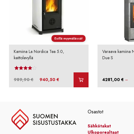
Esillä myymälässä!
Kamiina La Nordica Tea 5.0,
Varaava kamiina 
keittolevyllä
Due S
Arvostelu
tuotteesta:
Alkuperäinen
Nykyinen
989,90
€
940,50
€
4281,00
€
–
4.00
/ 5
hinta
hinta
oli:
on:
989,90 €.
940,50 €.
Osastot
Sähkötakat
Ulkoporealtaat