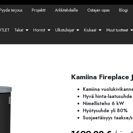
Pyydä tarjous
Projektit
Arkkitehdeille
Ostajan opas
Blogi
TLET
Takat
Hormit
Ulkotulisijat
Kiukaat
Muut tuotteet
Kamiina Fireplace 
Kamiina vuolukivikanne
Hyvä hinta-laatusuhde
Nimellisteho 6 kW
Hyötysuhde yli 80%
Suojaetäisyys taakse/