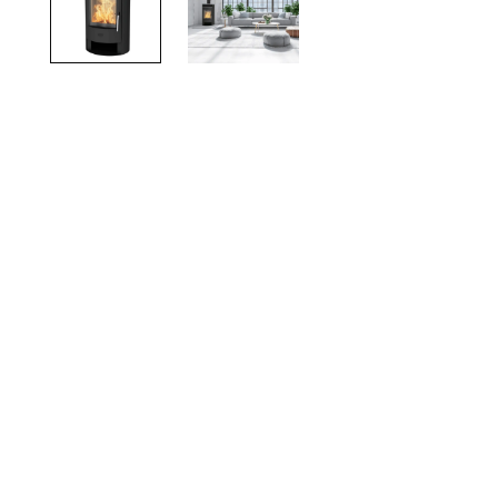
TOTO
Kylpyhuonekalusteet