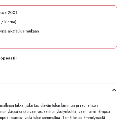
desta 2001
l / Klarna)
avissa aikataulusi mukaan
nopeasti!
elmallinen takka, joka tuo elävän tulen lämmön ja rauhallisen
vinen yläosa ei ole vain visuaalinen yksityiskohta, vaan toimii lämpöä
mpöä tasaisesti vielä tulen sammuttua. Tämä tekee lämmityksestä