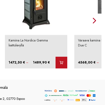
Kamiina La Nordica Gemma
Varaava kamiina N
keittolevyllä
Due C
Hintaluokka:
1472,50
€
–
1489,90
€
4568,00
€
–
1472,50 €
-
1489,90 €
ymälä
ie 2, 02770 Espoo