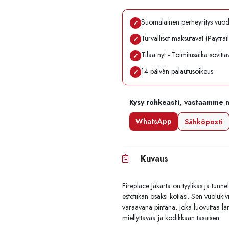
Suomalainen perheyritys vuo
✓
Turvalliset maksutavat (Paytrai
✓
Tilaa nyt - Toimitusaika sovitt
✓
14 päivän palautusoikeus
✓
Kysy rohkeasti, vastaamme 
WhatsApp
Sähköposti
Kuvaus
Fireplace Jakarta on tyylikäs ja tunn
estetiikan osaksi kotiasi. Sen vuoluki
varaavana pintana, joka luovuttaa lä
miellyttävää ja kodikkaan tasaisen.