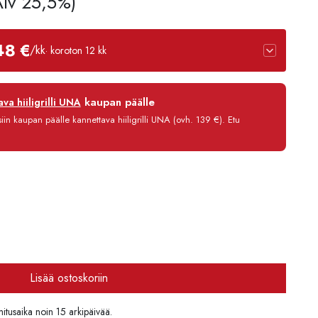
 Alv 25,5%)
48 €
/kk
· koroton 12 kk
12 kk
kaupan päälle
va hiiligrilli UNA
0 %
in kaupan päälle kannettava hiiligrilli UNA (ovh. 139 €). Etu
3,90 €/kk
1 745,80 €
Lisää ostoskoriin
itusaika noin 15 arkipäivää.