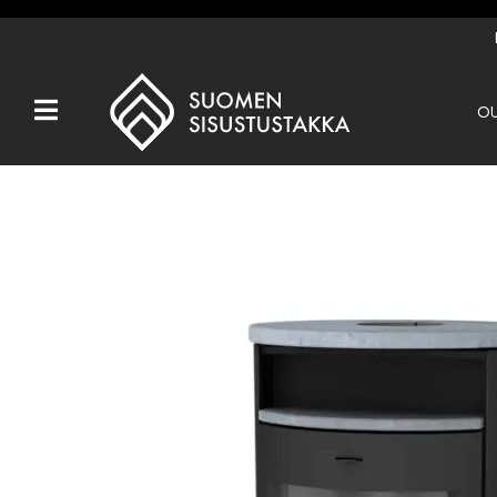
OU
Kaikki tuotteet
Tuotemerkit
OUTLET
Takat
Hormit
Ulkotulisijat
Kiukaat
Muut tuotteet