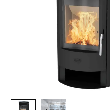
Palvelut
Kampanjat
Yhteystiedot
Pyydä tarjous
Projektit
Arkkitehdeille
Ostajan opas
Blogi
Yrityksemme
FAQ
Tulisija