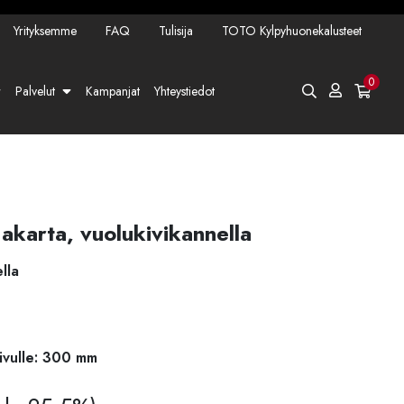
Yrityksemme
FAQ
Tulisija
TOTO Kylpyhuonekalusteet
0
Palvelut
Kampanjat
Yhteystiedot
Jakarta, vuolukivikannella
lla
sivulle: 300 mm