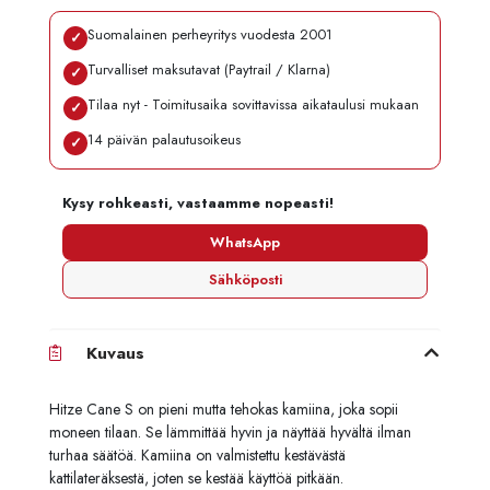
Suomalainen perheyritys vuodesta 2001
✓
Turvalliset maksutavat (Paytrail / Klarna)
✓
Tilaa nyt - Toimitusaika sovittavissa aikataulusi mukaan
✓
14 päivän palautusoikeus
✓
Kysy rohkeasti, vastaamme nopeasti!
WhatsApp
Sähköposti
Kuvaus
Hitze Cane S on pieni mutta tehokas kamiina, joka sopii
moneen tilaan. Se lämmittää hyvin ja näyttää hyvältä ilman
turhaa säätöä. Kamiina on valmistettu kestävästä
kattilateräksestä, joten se kestää käyttöä pitkään.