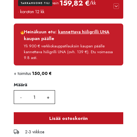
159,82 €
/kk
vain
TAKKAHUONE-TILI
· koroton 12 kk
Luottoaika
12 kk
Heinäkuun etu:
kannettava hiiligrilli UNA
Korko
0 %
kaupan päälle
Käsittelymaksu
3,90 €/kk
Yli 900 € verkkokauppatilauksiin kaupan päälle
kannettava hiiligrilli UNA (ovh. 139 €). Etu voimassa
Maksettava yhteensä
1 917,80 €
9.8 asti.
+ toimitus
150,00
€
Määrä
Määrä
Lisää ostoskoriin
2-3 viikkoa