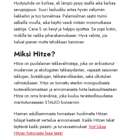
Hyötysuhde on korkea, eli lämpö pysyy sisällä eikä karkaa
savupiippuun. Suuri lasiluukku antaa hyvän näkymän
liekkeihin ja tuo tunnelmaa. Palamisilman säätö toimii
selkeillä vivuilla, eikä käyttö vaadi mitään monimutkaisia
säätöjä. Cane S on kevyt ja helppo sijoittaa. Se sopii kotiin,
mökille tai vaikka piharakennukseen. Hyvä valinta, jos
haluat pienen mutta tehokkaan kamiinan.
Miksi Hitze?
Hitze on puolalainen takkavalmistaja, joka on erikoistunut
modernien ja ekologisten takkasydänten, vapaasti seisovien
takkojen, biotakkojen, takkatarvikkeiden, sekä ulkotulien
valmistukseen. Yritys on tunnettu etenkin monipuolisesta
tuotevalikoimastaan ja erinomaisesta hinta-laatusuhteestaan.
Hitze on oma brändinsä, joka kuuluu terästeollisuudessa
meritoituneeseen STALKO-konserniin.
Hieman edullisemmasta hinnastaan huolimatta Hitzen
tulisijat kestävät vertailua erinomaisesti. Kaikki Hitzen takat
täyttävät kaikki päästö- ja turvavaatimukset.
Voit lukea
Hitzen historiasta lisää tästä!