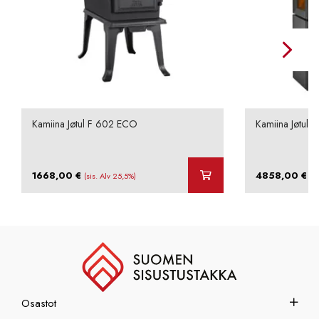
Kamiina Jøtul F 602 ECO
Kamiina Jøtul 
1668,00
€
4858,00
€
(sis. Alv 25,5%)
(s
Osastot