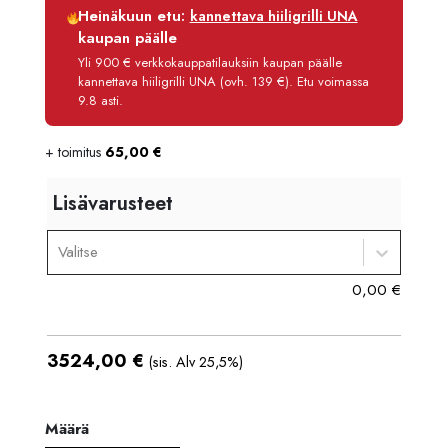
Luottoaika
12 kk
Heinäkuun etu:
kannettava hiiligrilli UNA
Korko
0 %
kaupan päälle
Käsittelymaksu
3,90 €/kk
Yli 900 € verkkokauppatilauksiin kaupan päälle
kannettava hiiligrilli UNA (ovh. 139 €). Etu voimassa
Maksettava yhteensä
3 570,80 €
9.8 asti.
+ toimitus
65,00
€
Lisävarusteet
Valitse
0,00
€
3524,00
€
(sis. Alv 25,5%)
Määrä
Määrä