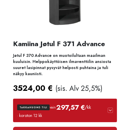
Kamiina Jøtul F 371 Advance
Jøtul F 370 Advance on muotoilultaan maailman
kuuluisin. Helppokäyttöisen ilmaventtiilin ansiosta
suuret lasipinnat pysyvät helposti puhtaina ja tuli
näkyy kauniisti.
3524,00
€
(sis. Alv 25,5%)
297,57 €
/kk
vain
TAKKAHUONE-TILI
· koroton 12 kk