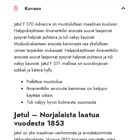
Kuvaus
Jøtul F 370 Advance on muotoilultaan maailman kuuluisin.
Helppokäyttöisen ilmaventtiilin ansiosta suuret lasipinnat
pysyvät helposti puhtaina ja tuli näkyy kauniisti.
Moduulirakenteen ansiosta kamiinasta saa yksilöllisen
omien tarpeiden mukaisesti. Helppokäyttöisen ilmaventtiilin
ansiosta suuret lasipinnat pysyvät helposti puhtaina ja tuli
näkyy kauniisti. Jøtul F 371 -mallissa on suoralinjainen
sokkeli ja kätevä hylly.
Palkittua muotoilua
Ilmaventtiilin ansiosta kamiinaa on helppo
käyttää oikein
Tuli näkyy hyvin kolmesta suunnasta
Jøtul – Norjalaista laatua
vuodesta 1853
Jøtul on yksi maailman vanhimmista ja arvostetuimmista
takkavalmistajista. Vuonna 1853 Norjassa perustettu yritys