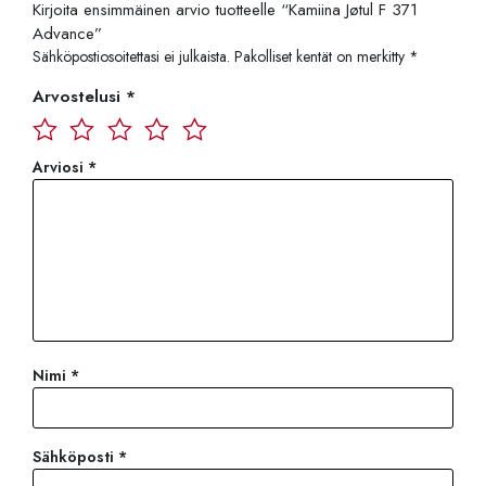
Kirjoita ensimmäinen arvio tuotteelle “Kamiina Jøtul F 371
Advance”
Sähköpostiosoitettasi ei julkaista.
Pakolliset kentät on merkitty
*
Arvostelusi
*
Arviosi
*
Nimi
*
Sähköposti
*