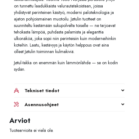
on tunnettu laadukkaista valurautatakoistaan, joissa
yhdistyvät perinteinen käsityö, moderni paloteknologia ja
ajaton pohjoismainen muotoilu. Jøtulin tuotteet on
suunniteltu kestämään sukupolvelta toiselle — ne tarjoavat
tehokasta lämpöä, puhdasta palamista ja eleganttia
ulkonäköä, joka sopii niin perinteisiin kuin moderneihinkin
koteihin. Laatu, kestävyys ja käytön helppous ovat aina
olleet Jøtulin toiminnan kulmakiviä.
Jøtul-takka on enemmän kuin lämmönlähde — se on kodin
sydän.
Tekniset tiedot
Asennusohjeet
Arviot
Tuotearvioita ei vielä ole.