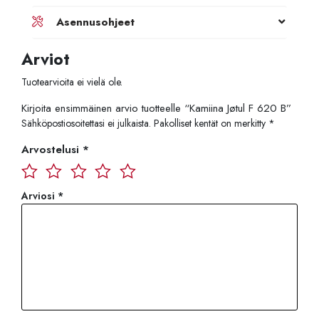
Asennusohjeet
Arviot
Tuotearvioita ei vielä ole.
Kirjoita ensimmäinen arvio tuotteelle “Kamiina Jøtul F 620 B”
Sähköpostiosoitettasi ei julkaista.
Pakolliset kentät on merkitty
*
Arvostelusi
*
Arviosi
*