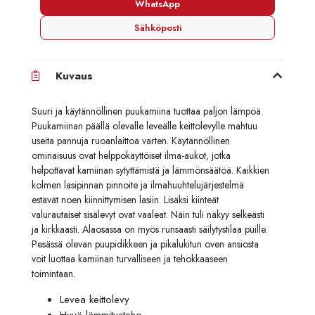
WhatsApp
Sähköposti
Kuvaus
Suuri ja käytännöllinen puukamiina tuottaa paljon lämpöä.
Puukamiinan päällä olevalle leveälle keittolevylle mahtuu
useita pannuja ruoanlaittoa varten. Käytännöllinen
ominaisuus ovat helppokäyttöiset ilma-aukot, jotka
helpottavat kamiinan sytyttämistä ja lämmönsäätöä. Kaikkien
kolmen lasipinnan pinnoite ja ilmahuuhtelujärjestelmä
estävät noen kiinnittymisen lasiin. Lisäksi kiinteät
valurautaiset sisälevyt ovat vaaleat. Näin tuli näkyy selkeästi
ja kirkkaasti. Alaosassa on myös runsaasti säilytystilaa puille.
Pesässä olevan puupidikkeen ja pikalukitun oven ansiosta
voit luottaa kamiinan turvalliseen ja tehokkaaseen
toimintaan.
Leveä keittolevy