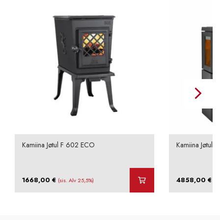
Kamiina Jøtul F 602 ECO
Kamiina Jøtul 
1668,00
€
4858,00
€
(sis. Alv 25,5%)
(s