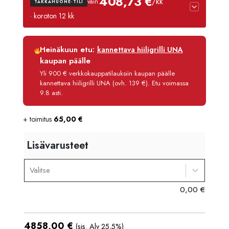
408,73 €
/kk
vain
TAKKAHUONE-TILI
· koroton 12 kk
Luottoaika
12 kk
Heinäkuun etu:
kannettava hiiligrilli UNA
Korko
0 %
kaupan päälle
Käsittelymaksu
3,90 €/kk
Yli 900 € verkkokauppatilauksiin kaupan päälle
kannettava hiiligrilli UNA (ovh. 139 €). Etu voimassa
Maksettava yhteensä
4 904,80 €
9.8 asti.
+ toimitus
65,00
€
Lisävarusteet
Valitse
0,00
€
4858,00
€
(sis. Alv 25,5%)