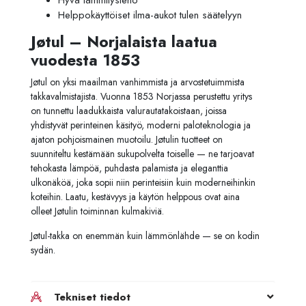
Hyvä lämmitysteho
Helppokäyttöiset ilma-aukot tulen säätelyyn
Jøtul – Norjalaista laatua
vuodesta 1853
Jøtul on yksi maailman vanhimmista ja arvostetuimmista
takkavalmistajista. Vuonna 1853 Norjassa perustettu yritys
on tunnettu laadukkaista valurautatakoistaan, joissa
yhdistyvät perinteinen käsityö, moderni paloteknologia ja
ajaton pohjoismainen muotoilu. Jøtulin tuotteet on
suunniteltu kestämään sukupolvelta toiselle — ne tarjoavat
tehokasta lämpöä, puhdasta palamista ja eleganttia
ulkonäköä, joka sopii niin perinteisiin kuin moderneihinkin
koteihin. Laatu, kestävyys ja käytön helppous ovat aina
olleet Jøtulin toiminnan kulmakiviä.
Jøtul-takka on enemmän kuin lämmönlähde — se on kodin
sydän.
Tekniset tiedot