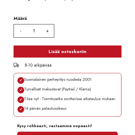
Määrä
Määrä
Lisää ostoskoriin
8-10 arkipäivää
Suomalainen perheyritys vuodesta 2001
✓
Turvalliset maksutavat (Paytrail / Klarna)
✓
Tilaa nyt - Toimitusaika sovittavissa aikataulusi mukaan
✓
14 päivän palautusoikeus
✓
Kysy rohkeasti, vastaamme nopeasti!