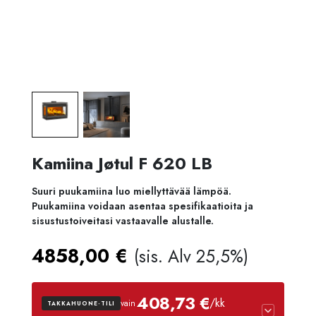
Kamiina Jøtul F 620 LB
Suuri puukamiina luo miellyttävää lämpöä.
Puukamiina voidaan asentaa spesifikaatioita ja
sisustustoiveitasi vastaavalle alustalle.
4858,00
€
(sis. Alv 25,5%)
408,73 €
/kk
vain
TAKKAHUONE-TILI