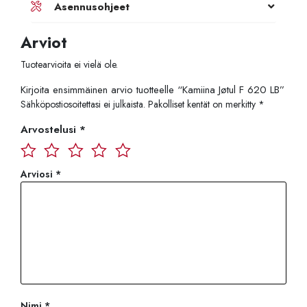
Asennusohjeet
Arviot
Tuotearvioita ei vielä ole.
Kirjoita ensimmäinen arvio tuotteelle “Kamiina Jøtul F 620 LB”
Sähköpostiosoitettasi ei julkaista.
Pakolliset kentät on merkitty
*
Arvostelusi
*
Arviosi
*
Nimi
*