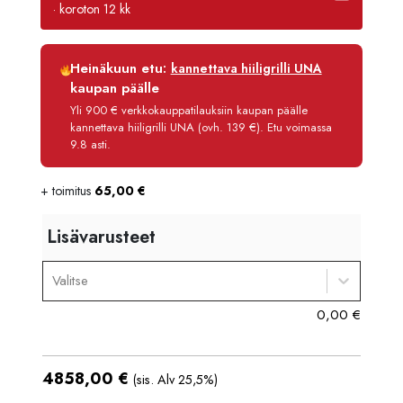
· koroton 12 kk
Luottoaika
12 kk
Heinäkuun etu:
kannettava hiiligrilli UNA
Korko
0 %
kaupan päälle
Käsittelymaksu
3,90 €/kk
Yli 900 € verkkokauppatilauksiin kaupan päälle
kannettava hiiligrilli UNA (ovh. 139 €). Etu voimassa
Maksettava yhteensä
4 904,80 €
9.8 asti.
+ toimitus
65,00
€
Lisävarusteet
Valitse
0,00
€
4858,00
€
(sis. Alv 25,5%)