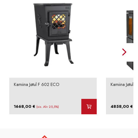
Kamiina Jøtul F 602 ECO
Kamiina Jøtul 
1668,00
€
4858,00
€
(sis. Alv 25,5%)
(s