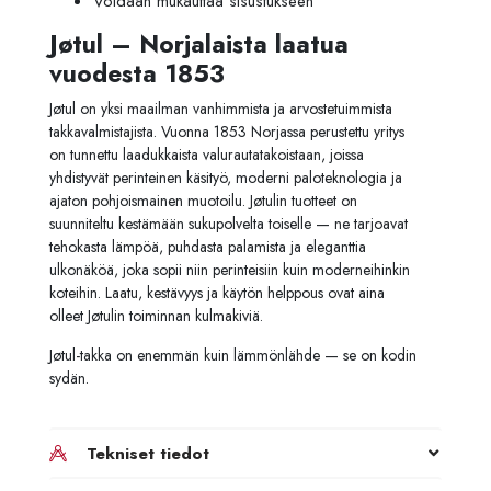
Voidaan mukauttaa sisustukseen
Jøtul – Norjalaista laatua
vuodesta 1853
Jøtul on yksi maailman vanhimmista ja arvostetuimmista
takkavalmistajista. Vuonna 1853 Norjassa perustettu yritys
on tunnettu laadukkaista valurautatakoistaan, joissa
yhdistyvät perinteinen käsityö, moderni paloteknologia ja
ajaton pohjoismainen muotoilu. Jøtulin tuotteet on
suunniteltu kestämään sukupolvelta toiselle — ne tarjoavat
tehokasta lämpöä, puhdasta palamista ja eleganttia
ulkonäköä, joka sopii niin perinteisiin kuin moderneihinkin
koteihin. Laatu, kestävyys ja käytön helppous ovat aina
olleet Jøtulin toiminnan kulmakiviä.
Jøtul-takka on enemmän kuin lämmönlähde — se on kodin
sydän.
Tekniset tiedot