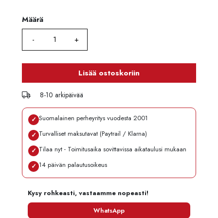
Määrä
Määrä
Lisää ostoskoriin
8-10 arkipäivää
Suomalainen perheyritys vuodesta 2001
✓
Turvalliset maksutavat (Paytrail / Klarna)
✓
Tilaa nyt - Toimitusaika sovittavissa aikataulusi mukaan
✓
14 päivän palautusoikeus
✓
Kysy rohkeasti, vastaamme nopeasti!
WhatsApp