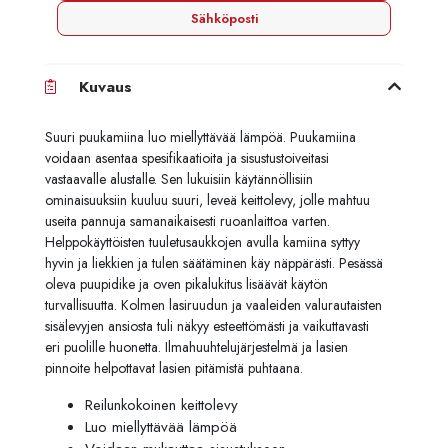
Sähköposti
Kuvaus
Suuri puukamiina luo miellyttävää lämpöä. Puukamiina
voidaan asentaa spesifikaatioita ja sisustustoiveitasi
vastaavalle alustalle. Sen lukuisiin käytännöllisiin
ominaisuuksiin kuuluu suuri, leveä keittolevy, jolle mahtuu
useita pannuja samanaikaisesti ruoanlaittoa varten.
Helppokäyttöisten tuuletusaukkojen avulla kamiina syttyy
hyvin ja liekkien ja tulen säätäminen käy näppärästi. Pesässä
oleva puupidike ja oven pikalukitus lisäävät käytön
turvallisuutta. Kolmen lasiruudun ja vaaleiden valurautaisten
sisälevyjen ansiosta tuli näkyy esteettömästi ja vaikuttavasti
eri puolille huonetta. Ilmahuuhtelujärjestelmä ja lasien
pinnoite helpottavat lasien pitämistä puhtaana.
Reilunkokoinen keittolevy
Luo miellyttävää lämpöä