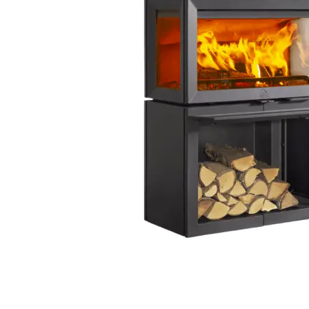
Palvelut
Kampanjat
Yhteystiedot
Pyydä tarjous
Projektit
Arkkitehdeille
Ostajan opas
Blogi
Yrityksemme
FAQ
Tulisija