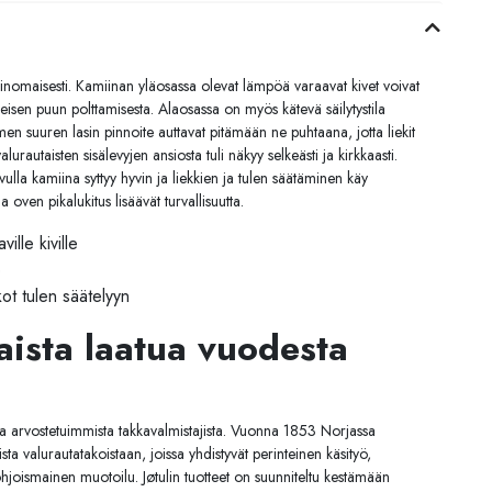
omaisesti. Kamiinan yläosassa olevat lämpöä varaavat kivet voivat
eisen puun polttamisesta. Alaosassa on myös kätevä säilytystila
men suuren lasin pinnoite auttavat pitämään ne puhtaana, jotta liekit
autaisten sisälevyjen ansiosta tuli näkyy selkeästi ja kirkkaasti.
ulla kamiina syttyy hyvin ja liekkien ja tulen säätäminen käy
 oven pikalukitus lisäävät turvallisuutta.
ille kiville
o
ot tulen säätelyyn
laista laatua vuodesta
a arvostetuimmista takkavalmistajista. Vuonna 1853 Norjassa
ista valurautatakoistaan, joissa yhdistyvät perinteinen käsityö,
joismainen muotoilu. Jøtulin tuotteet on suunniteltu kestämään