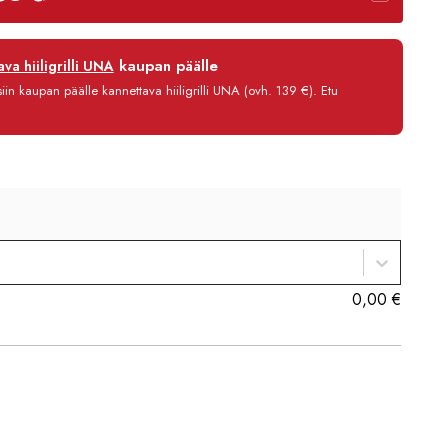
12 kk
kaupan päälle
va hiiligrilli UNA
0 %
in kaupan päälle kannettava hiiligrilli UNA (ovh. 139 €). Etu
3,90 €/kk
6 067,80 €
0,00
€