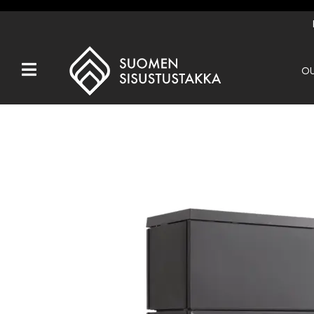
OU
Kaikki tuotteet
Tuotemerkit
OUTLET
Takat
Hormit
Ulkotulisijat
Kiukaat
Muut tuotteet