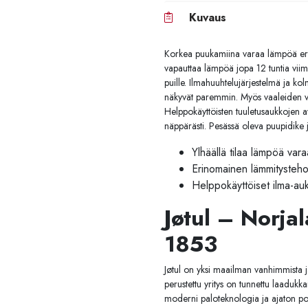
Kuvaus
Korkea puukamiina varaa lämpöä erin
vapauttaa lämpöä jopa 12 tuntia viim
puille. Ilmahuuhtelujärjestelmä ja kol
näkyvät paremmin. Myös vaaleiden valur
Helppokäyttöisten tuuletusaukkojen av
näppärästi. Pesässä oleva puupidike ja
Ylhäällä tilaa lämpöä varaav
Erinomainen lämmitysteh
Helppokäyttöiset ilma-auk
Jøtul – Norja
1853
Jøtul on yksi maailman vanhimmista j
perustettu yritys on tunnettu laadukka
moderni paloteknologia ja ajaton poh