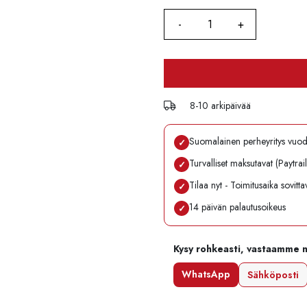
8-10 arkipäivää
Suomalainen perheyritys vuo
✓
Turvalliset maksutavat (Paytrai
✓
Tilaa nyt - Toimitusaika sovitt
✓
14 päivän palautusoikeus
✓
Kysy rohkeasti, vastaamme 
WhatsApp
Sähköposti