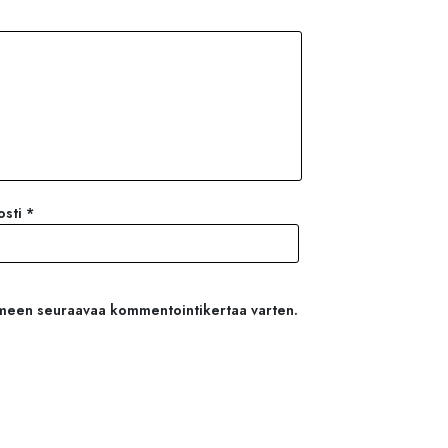
osti
*
aimeen seuraavaa kommentointikertaa varten.