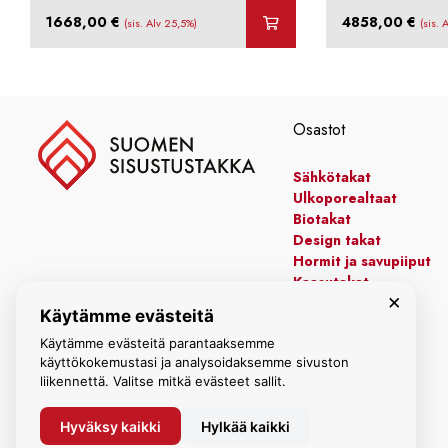
1668,00
€
4858,00
€
(sis. Alv 25,5%)
(sis. 
Osastot
Sähkötakat
Ulkoporealtaat
Biotakat
Design takat
Hormit ja savupiiput
Kaasutakat
×
Kiertoilmatakat
Käytämme evästeitä
Leivinuunit
Manttelitakat
Käytämme evästeitä parantaaksemme
käyttökokemustasi ja analysoidaksemme sivuston
liikennettä. Valitse mitkä evästeet sallit.
Hyväksy kaikki
Hylkää kaikki