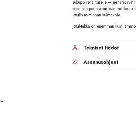
sukupolvelta toiselle — ne tarjoavat
sopii niin perinteisiin kuin moderneih
Jøtulin toiminnan kulmakiviä.
Jøtul-takka on enemmän kuin lämmö
Tekniset tiedot
Asennusohjeet
T”