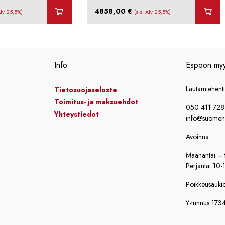
4858,00
€
Alv 25,5%)
(sis. Alv 25,5%)
Info
Espoon my
Lautamiehent
Tietosuojaseloste
Toimitus- ja maksuehdot
050 411 72
Yhteystiedot
info@suomensi
Avoinna
Maanantai – t
Perjantai 10-
Poikkeusaukiol
Y-tunnus 173