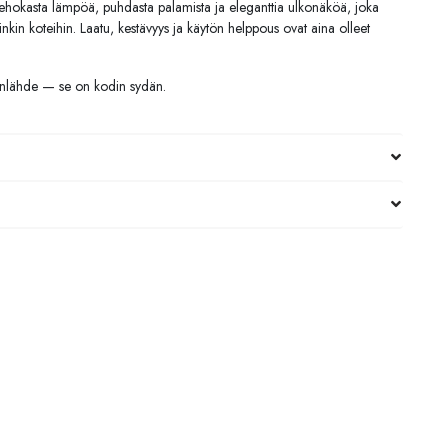
 tehokasta lämpöä, puhdasta palamista ja eleganttia ulkonäköä, joka
inkin koteihin. Laatu, kestävyys ja käytön helppous ovat aina olleet
nlähde — se on kodin sydän.