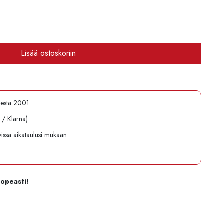
Lisää ostoskoriin
desta 2001
l / Klarna)
avissa aikataulusi mukaan
nopeasti!