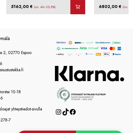
5162,00
€
6802,00
€
(sis. Alv 25,5%)
(sis. A
ymälä
ie 2, 02770 Espoo
86
sustustakka.fi
orstai 10-18
16
oajat yhteystiedot-sivulla
Instagram
TikTok
Facebook
4278-7