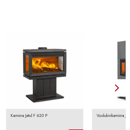
Kamiina Jøtul F 620 P
Vuolukivikamiina Jøt