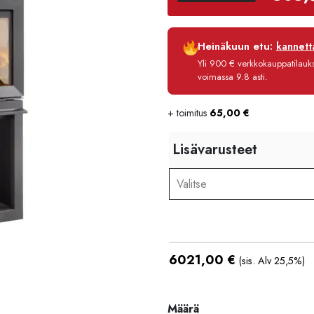
Luottoaika
Heinäkuun etu:
kannetta
Korko
Yli 900 € verkkokauppatilauksi
Käsittelymaksu
voimassa 9.8 asti.
Maksettava yhteensä
+ toimitus
65,00
€
Lisävarusteet
Valitse
6021,00
€
(sis. Alv 25,5%)
Määrä
Määrä