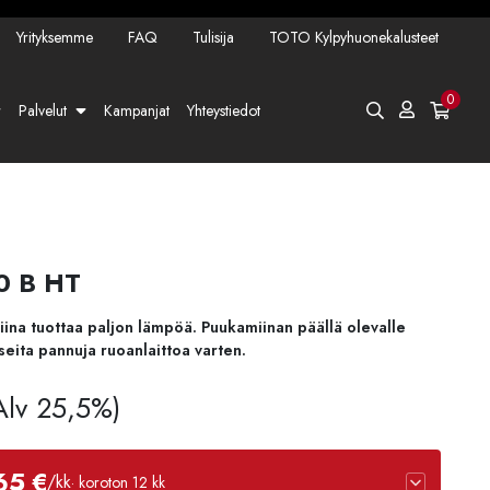
Yrityksemme
FAQ
Tulisija
TOTO Kylpyhuonekalusteet
0
Palvelut
Kampanjat
Yhteystiedot
20 B HT
iina tuottaa paljon lämpöä. Puukamiinan päällä olevalle
seita pannuja ruoanlaittoa varten.
 Alv 25,5%)
65 €
/kk
· koroton 12 kk