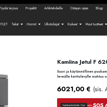
Pyydä tarjous
Projektit
Arkkitehdeille
Ostajan opas
Blogi
TLET
Takat
Hormit
Ulkotulisijat
Kiukaat
Muut tuotteet
Kamiina Jøtul F 6
Suuri ja käytännöllinen puukam
leveälle keittolevylle mahtuu u
6021,00
€
(sis.
505,
vain
TAKKAHUONE-TILI