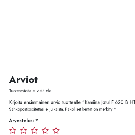
Arviot
Tuotearvioita ei vielä ole.
Kirjoita ensimmäinen arvio tuotteelle “Kamiina Jøtul F 620 B H
Sähköpostiosoitettasi ei julkaista.
Pakolliset kentät on merkitty
*
Arvostelusi
*