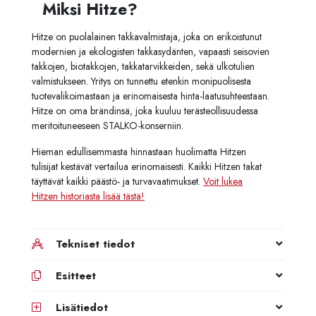
Miksi Hitze?
Hitze on puolalainen takkavalmistaja, joka on erikoistunut
modernien ja ekologisten takkasydänten, vapaasti seisovien
takkojen, biotakkojen, takkatarvikkeiden, sekä ulkotulien
valmistukseen. Yritys on tunnettu etenkin monipuolisesta
tuotevalikoimastaan ja erinomaisesta hinta-laatusuhteestaan.
Hitze on oma brändinsä, joka kuuluu terästeollisuudessa
meritoituneeseen STALKO-konserniin.
Hieman edullisemmasta hinnastaan huolimatta Hitzen
tulisijat kestävät vertailua erinomaisesti. Kaikki Hitzen takat
täyttävät kaikki päästö- ja turvavaatimukset.
Voit lukea
Hitzen historiasta lisää tästä!
Tekniset tiedot
Esitteet
Lisätiedot