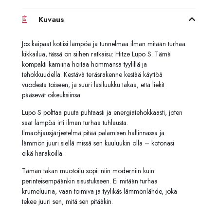
Kuvaus
Jos kaipaat kotiisi lämpöä ja tunnelmaa ilman mitään turhaa
kikkailua, tässä on siihen ratkaisu: Hitze Lupo S. Tämä
kompakti kamiina hoitaa hommansa tyylillä ja
tehokkuudella. Kestävä teräsrakenne kestää käyttöä
vuodesta toiseen, ja suuri lasiluukku takaa, että liekit
pääsevät oikeuksiinsa.
Lupo S polttaa puuta puhtaasti ja energiatehokkaasti, joten
saat lämpöä irti ilman turhaa tuhlausta.
Ilmaohjausjärjestelmä pitää palamisen hallinnassa ja
lämmön juuri siellä missä sen kuuluukin olla – kotonasi
eikä harakoilla.
Tämän takan muotoilu sopii niin moderniin kuin
perinteisempäänkin sisustukseen. Ei mitään turhaa
krumeluuria, vaan toimiva ja tyylikäs lämmönlähde, joka
tekee juuri sen, mitä sen pitääkin.