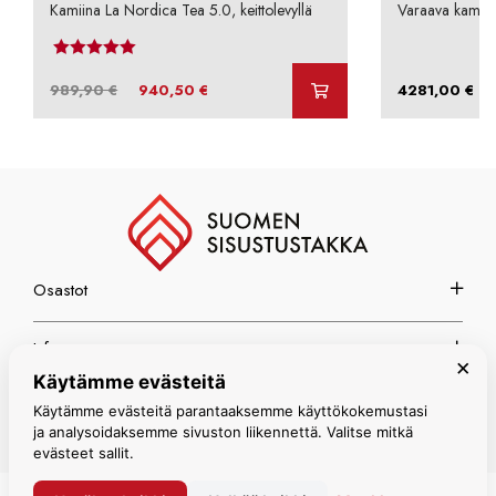
Kamiina La Nordica Tea 5.0, keittolevyllä
Varaava kamii
Arvostelu tuotteesta:
4.00
/ 5
Alkuperäinen
Nykyinen
–
989,90
€
940,50
€
4281,00
€
hinta
hinta
oli:
on:
989,90 €.
940,50 €.
Osastot
Info
×
Käytämme evästeitä
Espoon myymälä
Käytämme evästeitä parantaaksemme käyttökokemustasi
ja analysoidaksemme sivuston liikennettä. Valitse mitkä
evästeet sallit.