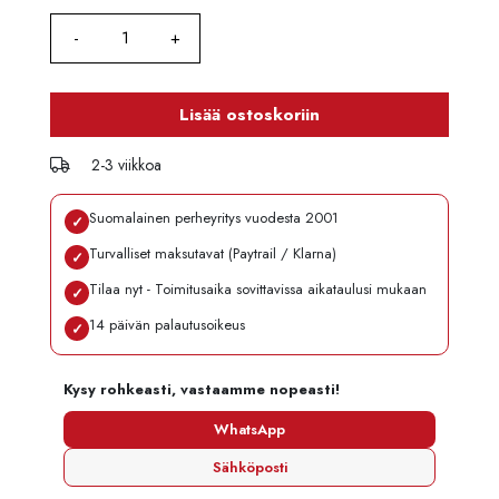
Lisää ostoskoriin
2-3 viikkoa
Suomalainen perheyritys vuodesta 2001
✓
Turvalliset maksutavat (Paytrail / Klarna)
✓
Tilaa nyt - Toimitusaika sovittavissa aikataulusi mukaan
✓
14 päivän palautusoikeus
✓
Kysy rohkeasti, vastaamme nopeasti!
WhatsApp
Sähköposti