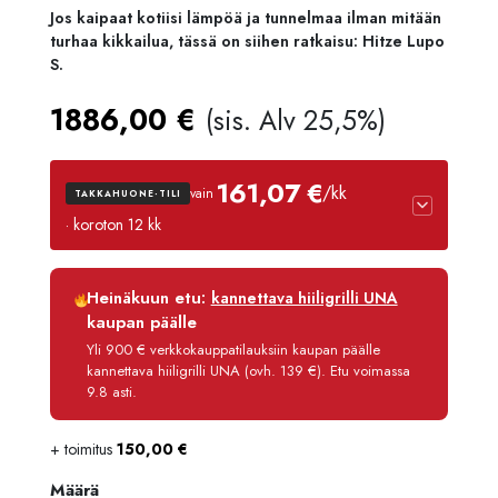
Jos kaipaat kotiisi lämpöä ja tunnelmaa ilman mitään
turhaa kikkailua, tässä on siihen ratkaisu: Hitze Lupo
S.
1886,00
€
(sis. Alv 25,5%)
161,07 €
/kk
vain
TAKKAHUONE-TILI
· koroton 12 kk
Luottoaika
12 kk
Heinäkuun etu:
kannettava hiiligrilli UNA
Korko
0 %
kaupan päälle
Käsittelymaksu
3,90 €/kk
Yli 900 € verkkokauppatilauksiin kaupan päälle
kannettava hiiligrilli UNA (ovh. 139 €). Etu voimassa
Maksettava yhteensä
1 932,80 €
9.8 asti.
+ toimitus
150,00
€
Määrä
Määrä