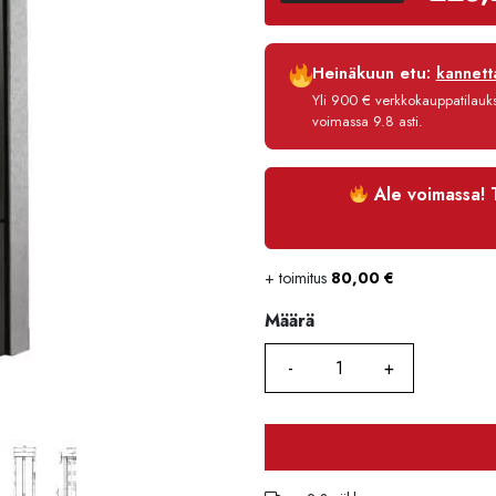
oli:
277
Luottoaika
Heinäkuun etu:
kannetta
Korko
Yli 900 € verkkokauppatilauksi
Käsittelymaksu
voimassa 9.8 asti.
Maksettava yhteensä
Ale voimassa! 
+ toimitus
80,00
€
Määrä
Määrä