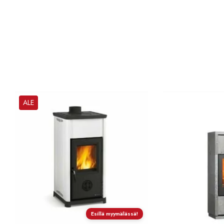
ALE
Esillä myymälässä!