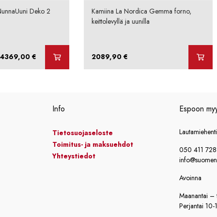
NunnaUuni Deko 2
Kamiina La Nordica Gemma forno,
keittolevyllä ja uunilla
Hintaluokka:
4369,00
€
2089,90
€
4281,00 €
-
4369,00 €
Info
Espoon my
Lautamiehent
Tietosuojaseloste
Toimitus- ja maksuehdot
050 411 72
Yhteystiedot
info@suomensi
Avoinna
Maanantai – t
Perjantai 10-