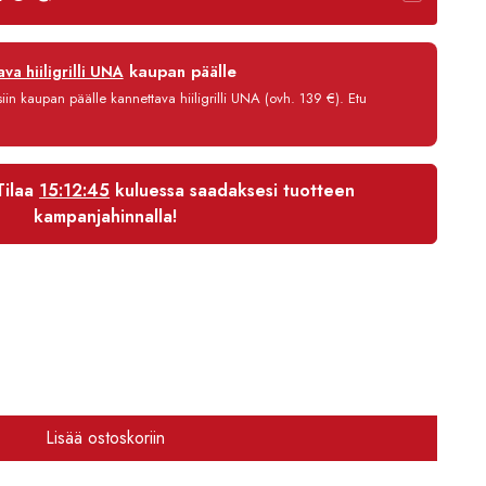
on:
8,90 €.
2639,96 €.
12 kk
kaupan päälle
va hiiligrilli UNA
0 %
in kaupan päälle kannettava hiiligrilli UNA (ovh. 139 €). Etu
3,90 €/kk
2 686,76 €
Tilaa
15:12:44
kuluessa saadaksesi tuotteen
kampanjahinnalla!
Lisää ostoskoriin