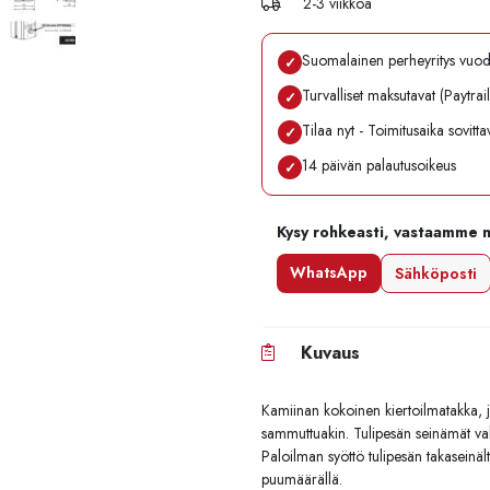
2-3 viikkoa
Suomalainen perheyritys vuo
✓
Turvalliset maksutavat (Paytrai
✓
Tilaa nyt - Toimitusaika sovitt
✓
14 päivän palautusoikeus
✓
Kysy rohkeasti, vastaamme 
WhatsApp
Sähköposti
Kuvaus
Kamiinan kokoinen kiertoilmatakka, j
sammuttuakin. Tulipesän seinämät val
Paloilman syöttö tulipesän takaseinä
puumäärällä.