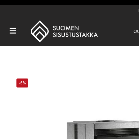
OU
Kaikki tuotteet
Tuotemerkit
OUTLET
Takat
-5%
Hormit
Ulkotulisijat
Kiukaat
Muut tuotteet