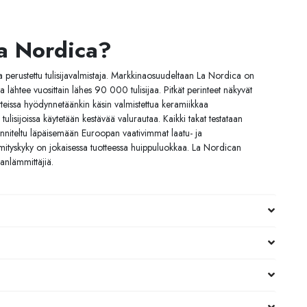
La Nordica?
perustettu tulisijavalmistaja. Markkinaosuudeltaan La Nordica on
 lähtee vuosittain lähes 90 000 tulisijaa. Pitkät perinteet näkyvät
otteissa hyödynnetäänkin käsin valmistettua keramiikkaa
ulisijoissa käytetään kestävää valurautaa. Kaikki takat testataan
unniteltu läpäisemään Euroopan vaativimmat laatu- ja
mityskyky on jokaisessa tuotteessa huippuluokkaa. La Nordican
lanlämmittäjiä.