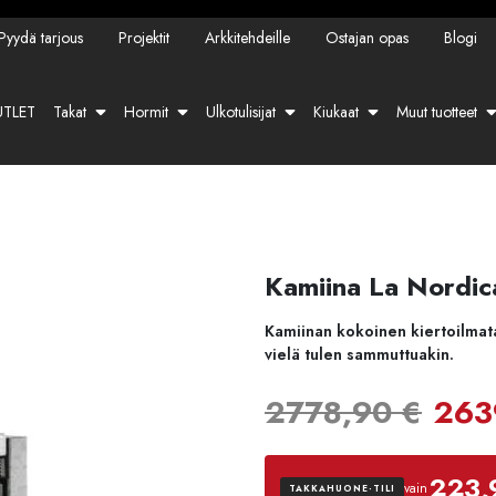
Pyydä tarjous
Projektit
Arkkitehdeille
Ostajan opas
Blogi
TLET
Takat
Hormit
Ulkotulisijat
Kiukaat
Muut tuotteet
Kamiina La Nordica
Kamiinan kokoinen kiertoilmata
vielä tulen sammuttuakin.
Alk
2778,90
€
263
hin
223,
vain
TAKKAHUONE-TILI