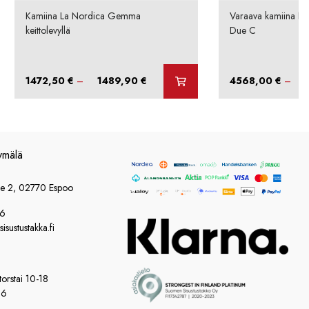
Kamiina La Nordica Gemma
Varaava kamiina N
keittolevyllä
Due C
Hintaluokka:
1472,50
€
–
1489,90
€
4568,00
€
–
1472,50 €
-
1489,90 €
ymälä
ie 2, 02770 Espoo
86
sustustakka.fi
orstai 10-18
16