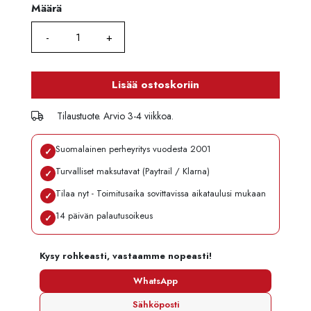
Määrä
Määrä
Lisää ostoskoriin
Tilaustuote. Arvio 3-4 viikkoa.
Suomalainen perheyritys vuodesta 2001
✓
Turvalliset maksutavat (Paytrail / Klarna)
✓
Tilaa nyt - Toimitusaika sovittavissa aikataulusi mukaan
✓
14 päivän palautusoikeus
✓
Kysy rohkeasti, vastaamme nopeasti!
WhatsApp
Sähköposti