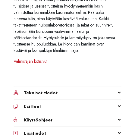
tulisjoissa ja useissa tuotteissa hyödynnetäänkin käsin
valmistettua keramiikkaa kuorimateriaalina. Pääraaka-
aineena tulisijoissa käytetään kestävää valurautaa. Kaikki
takat testataan huippulaboratoriossa, ja takat on suunniteltu
läpäisemään Euroopan vaativimmat laatu- ja
päästöstandardit. Hyötysuhde ja lämmityskyky on jokaisessa
tuotteessa huippuluokkaa. La Nordican kamiinat ovat
kestäviä ja kompakteja tilanlämmittäjiä.
Valmistajan kotisivut
Tekniset tiedot
Esitteet
Käyttöohjeet
Lisätiedot