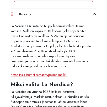
Kuvaus
La Nordica Giulietta on huippulaadukas valurautainen
kamiina. Malli on kapea mutta korkea, joka sopii tiloihin
joissa tilankäyttö on rajallista. 6 kW huipputeho tuottaa
nopeasti ja erittäin tehokkaasti lämpöä. La Nordica
Giulietta:n huippuunsa hiottu jälkipoltto huolehtii että puusta
ei ”jää jälkeäkään” erittäin tehokkaalla yli 80 %
hyötysuhteellaan. Puu palaa myös kauan hyvien
ilmansäätöjensä ansiosta. Takalähdön ansiosta kamiina on
helppo kytkeä jo valmiina olevaan hormiin.
Katso tästä isompi samantyyppinen malli!
Miksi valita La Nordica?
La Nordica on vuonna 1968 Italiassa perustettu
tulisijavalmistaja. Markkinaosuudeltaan La Nordica on yksi
Euroopan suurimmista ja tehtaalta lähtee vuosittain lähes
90 000 tulisijaa. Pitkät perinteet näkyvät La Nordican