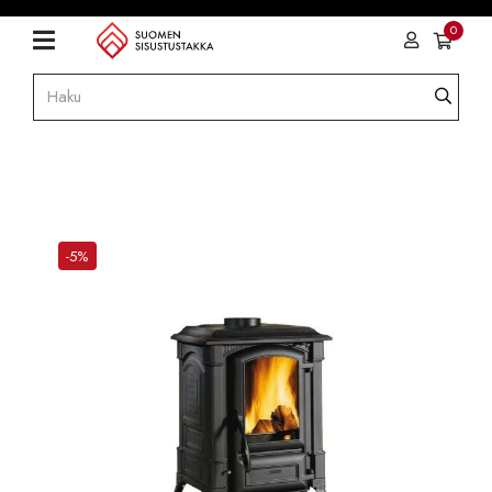
0
-5%