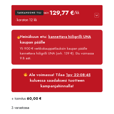
oli:
on:
129,77 €
/kk
vain
TAKKAHUONE-TILI
1589,90 €.
1510,41 
· koroton 12 kk
Luottoaika
12 kk
Heinäkuun etu:
kannettava hiiligrilli UNA
Korko
0 %
kaupan päälle
Käsittelymaksu
3,90 €/kk
Yli 900 € verkkokauppatilauksiin kaupan päälle
kannettava hiiligrilli UNA (ovh. 139 €). Etu voimassa
Maksettava yhteensä
1 557,21 €
9.8 asti.
Ale voimassa! Tilaa
1pv 22:08:45
kuluessa saadaksesi tuotteen
kampanjahinnalla!
+ toimitus
60,00
€
3 varastossa