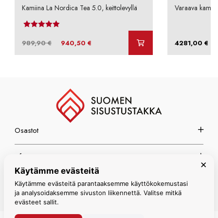
Kamiina La Nordica Tea 5.0, keittolevyllä
Varaava kamii
Arvostelu tuotteesta:
4.00
/ 5
Alkuperäinen
Nykyinen
–
989,90
€
940,50
€
4281,00
€
hinta
hinta
oli:
on:
989,90 €.
940,50 €.
Osastot
Info
×
Käytämme evästeitä
Espoon myymälä
Käytämme evästeitä parantaaksemme käyttökokemustasi
ja analysoidaksemme sivuston liikennettä. Valitse mitkä
evästeet sallit.