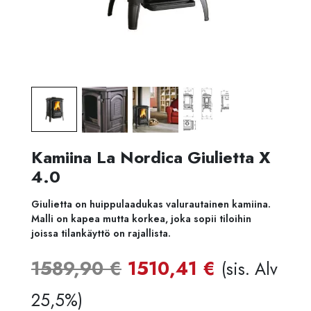
Kamiina La Nordica Giulietta X
4.0
Giulietta on huippulaadukas valurautainen kamiina.
Malli on kapea mutta korkea, joka sopii tiloihin
joissa tilankäyttö on rajallista.
Alkuperäinen
Nykyinen
1589,90
€
1510,41
€
(sis. Alv
hinta
hinta
25,5%)