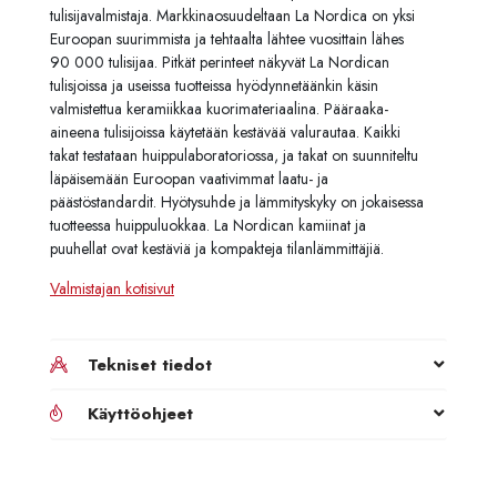
tulisijavalmistaja. Markkinaosuudeltaan La Nordica on yksi
Euroopan suurimmista ja tehtaalta lähtee vuosittain lähes
90 000 tulisijaa. Pitkät perinteet näkyvät La Nordican
tulisjoissa ja useissa tuotteissa hyödynnetäänkin käsin
valmistettua keramiikkaa kuorimateriaalina. Pääraaka-
aineena tulisijoissa käytetään kestävää valurautaa. Kaikki
takat testataan huippulaboratoriossa, ja takat on suunniteltu
läpäisemään Euroopan vaativimmat laatu- ja
päästöstandardit. Hyötysuhde ja lämmityskyky on jokaisessa
tuotteessa huippuluokkaa. La Nordican kamiinat ja
puuhellat ovat kestäviä ja kompakteja tilanlämmittäjiä.
Valmistajan kotisivut
Tekniset tiedot
Käyttöohjeet