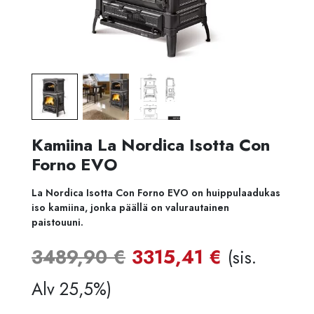
Kamiina La Nordica Isotta Con
Forno EVO
La Nordica Isotta Con Forno EVO on huippulaadukas
iso kamiina, jonka päällä on valurautainen
paistouuni.
Alkuperäinen
Nykyine
3489,90
€
3315,41
€
(sis.
hinta
hinta
Alv 25,5%)