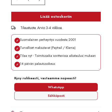
Lisää ostoskoriin
Tilaustuote. Arvio 3-4 viikkoa.
Suomalainen perheyritys vuodesta 2001
✓
Turvalliset maksutavat (Paytrail / Klarna)
✓
Tilaa nyt - Toimitusaika sovittavissa aikataulusi mukaan
✓
14 päivän palautusoikeus
✓
Kysy rohkeasti, vastaamme nopeasti!
WhatsApp
Sähköposti