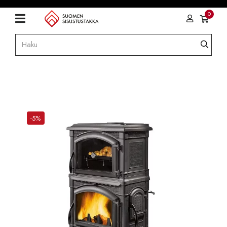
0
-5%