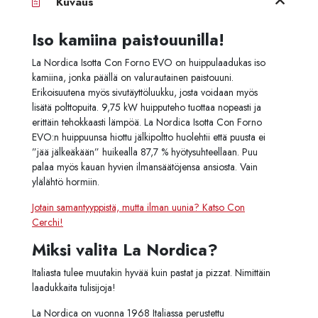
Kuvaus
Iso kamiina paistouunilla!
La Nordica Isotta Con Forno EVO on huippulaadukas iso
kamiina, jonka päällä on valurautainen paistouuni.
Erikoisuutena myös sivutäyttöluukku, josta voidaan myös
lisätä polttopuita. 9,75 kW huipputeho tuottaa nopeasti ja
erittäin tehokkaasti lämpöä. La Nordica Isotta Con Forno
EVO:n huippuunsa hiottu jälkipoltto huolehtii että puusta ei
”jää jälkeäkään” huikealla 87,7 % hyötysuhteellaan. Puu
palaa myös kauan hyvien ilmansäätöjensa ansiosta. Vain
ylälähtö hormiin.
Jotain samantyyppistä, mutta ilman uunia? Katso Con
Cerchi!
Miksi valita La Nordica?
Italiasta tulee muutakin hyvää kuin pastat ja pizzat. Nimittäin
laadukkaita tulisijoja!
La Nordica on vuonna 1968 Italiassa perustettu