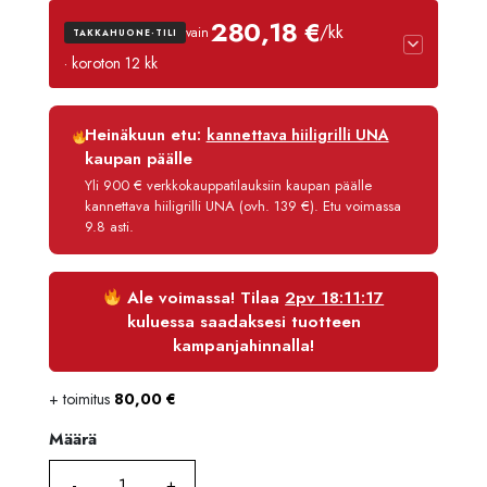
oli:
on:
280,18 €
/kk
vain
TAKKAHUONE-TILI
3489,90 €.
3315,41 
· koroton 12 kk
Luottoaika
12 kk
Heinäkuun etu:
kannettava hiiligrilli UNA
Korko
0 %
kaupan päälle
Käsittelymaksu
3,90 €/kk
Yli 900 € verkkokauppatilauksiin kaupan päälle
kannettava hiiligrilli UNA (ovh. 139 €). Etu voimassa
Maksettava yhteensä
3 362,21 €
9.8 asti.
Ale voimassa! Tilaa
2pv 18:11:17
kuluessa saadaksesi tuotteen
kampanjahinnalla!
+ toimitus
80,00
€
Määrä
Määrä