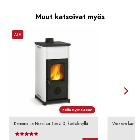
Muut katsoivat myös
ALE
Esillä myymälässä!
Kamiina La Nordica Tea 5.0, keittolevyllä
Varaava kamii