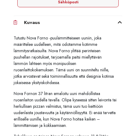
Sähköposti
Kuvaus
Tutustu Nova Forno -puulämmitteiseen uuniin, joka
määrittelee uudelleen, mitä odotamme kotimme
lämmitysratkaisuilta. Nova Forno ylittää perinteisen
puuhellan rajoitukset, tarjoamalla paitsi miellyttävän
lämmön lähteen myös monipuolisen
ruoanlaittokokemuksen. Tämä uuni on suunniteltu niille,
jotka arvostavat sekä toiminnallisuutta että designia kotinsa
jokaisessa yksityiskohdassa.
Nova Fornon 37 litran emaloitu uuni mahdollistaa
ruoanlaiton uudella tavalla. Olipa kyseessä sitten leivonta tai
herkullisen pizzan valmistus, tämä uuni tuo keittiöön
uudenlaista joustavuutta ja käytännöllisyyttä. Ei enää tarvetta
erilliselle uunille, kun Nova Forno hoitaa kaiken –
lämmittämisen ja kokkaamisen.