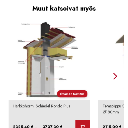
Muut katsoivat myös
Ilmainen toimitus
Harkkohormi Schiedel Rondo Plus
Teräspiippu Sc
Ø180mm
Hintaluokka:
–
–
2325,40
€
3707,30
€
2115,00
€