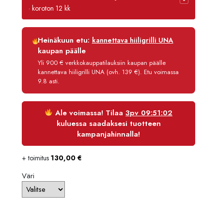
oli:
on:
· koroton 12 kk
3900,90 €.
3705,86
Luottoaika
12 kk
Heinäkuun etu:
kannettava hiiligrilli UNA
Korko
0 %
kaupan päälle
Käsittelymaksu
3,90 €/kk
Yli 900 € verkkokauppatilauksiin kaupan päälle
kannettava hiiligrilli UNA (ovh. 139 €). Etu voimassa
Maksettava yhteensä
3 752,66 €
9.8 asti.
Ale voimassa! Tilaa
3pv 09:51:01
kuluessa saadaksesi tuotteen
kampanjahinnalla!
+ toimitus
130,00
€
Väri