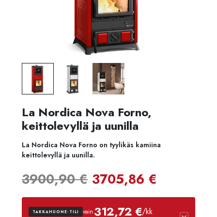
La Nordica Nova Forno,
keittolevyllä ja uunilla
La Nordica Nova Forno on tyylikäs kamiina
keittolevyllä ja uunilla.
Alkuperäinen
Nykyine
3900,90
€
3705,86
€
hinta
hinta
312,72 €
/kk
vain
TAKKAHUONE-TILI