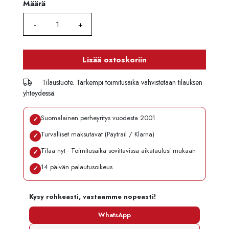
Määrä
Määrä
Lisää ostoskoriin
Tilaustuote. Tarkempi toimitusaika vahvistetaan tilauksen
yhteydessä.
Suomalainen perheyritys vuodesta 2001
✓
Turvalliset maksutavat (Paytrail / Klarna)
✓
Tilaa nyt - Toimitusaika sovittavissa aikataulusi mukaan
✓
14 päivän palautusoikeus
✓
Kysy rohkeasti, vastaamme nopeasti!
WhatsApp