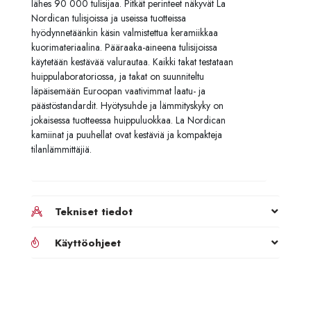
lähes 90 000 tulisijaa. Pitkät perinteet näkyvät La
Nordican tulisjoissa ja useissa tuotteissa
hyödynnetäänkin käsin valmistettua keramiikkaa
kuorimateriaalina. Pääraaka-aineena tulisijoissa
käytetään kestävää valurautaa. Kaikki takat testataan
huippulaboratoriossa, ja takat on suunniteltu
läpäisemään Euroopan vaativimmat laatu- ja
päästöstandardit. Hyötysuhde ja lämmityskyky on
jokaisessa tuotteessa huippuluokkaa. La Nordican
kamiinat ja puuhellat ovat kestäviä ja kompakteja
tilanlämmittäjiä.
Tekniset tiedot
Käyttöohjeet