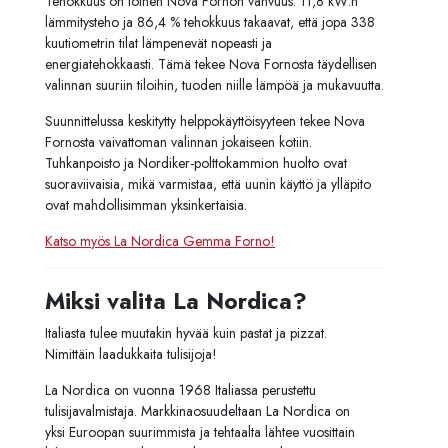
Tehokkuus on toinen Nova Fornon vahvuus. 11,8 kW:n
lämmitysteho ja 86,4 % tehokkuus takaavat, että jopa 338
kuutiometrin tilat lämpenevät nopeasti ja
energiatehokkaasti. Tämä tekee Nova Fornosta täydellisen
valinnan suuriin tiloihin, tuoden niille lämpöä ja mukavuutta.
Suunnittelussa keskitytty helppokäyttöisyyteen tekee Nova
Fornosta vaivattoman valinnan jokaiseen kotiin.
Tuhkanpoisto ja Nordiker-polttokammion huolto ovat
suoraviivaisia, mikä varmistaa, että uunin käyttö ja ylläpito
ovat mahdollisimman yksinkertaisia.
Katso myös La Nordica Gemma Forno!
Miksi valita La Nordica?
Italiasta tulee muutakin hyvää kuin pastat ja pizzat.
Nimittäin laadukkaita tulisijoja!
La Nordica on vuonna 1968 Italiassa perustettu
tulisijavalmistaja. Markkinaosuudeltaan La Nordica on
yksi Euroopan suurimmista ja tehtaalta lähtee vuosittain