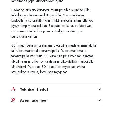
lämpimänä jopa vuorokauden ajan!
Padat on eristetty erityisesti muuripatoihin suunnitellulla
tulenkestävällä vermikuliittimassalla. Massa ei kerää
kosteutta ja se eristää hyvin minkä ansiosta lämmitetty vesi
pysyy lämpimänä pitkään. Sisäpata on kulutusta kestävää
ruostumatonta terästä ja se on helppo nostaa pois
puhdistusta varten.
80 l muuripata on saatavana pyöreänä mustaksi maalatulla
tai ruostumattomalla teräsvaipalla. Ruostumattomalla
teräsvaipalla varustettu, 80-litrainen pata voidaan asentaa
ulkoilmaan ja siihen on saatavana ulkokäyttöön tarkoitettu
ulkohormi. Pyöreätä 80 l pataa on myös saatavana
savuaukon siirrolla, kysy lisää myyjältä!
Tekniset tiedot
Asennusohjeet