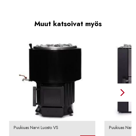
Muut katsoivat myös
Puukiuas Narvi Luosto VS
Puukiuas Narvi