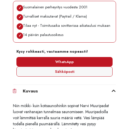
Suomalainen perheyritys vuodesta 2001
✓
Turvalliset maksutavat (Paytrail / Klarna)
✓
Tilaa nyt - Toimitusaika sovittavissa aikataulusi mukaan
✓
14 päivän palautusoikeus
✓
Kysy rohkeasti, vastaamme nopeasti!
WhatsApp
Sähköposti
Kuvaus
Niin mökki- kuin kotisaunoihinkin sopivat Narvi Muuripadat
luovat vanhanajan tunnelmaa saunomiseen. Muuripadoilla
voit lämmittää kerralla suuria määriä vettä. Vesi lämpiää
todella pienellä puumäärällä. Lämmitetty vesi pysyy