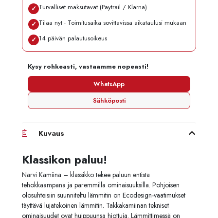
Turvalliset maksutavat (Paytrail / Klarna)
✓
Tilaa nyt - Toimitusaika sovittavissa aikataulusi mukaan
✓
14 päivän palautusoikeus
✓
Kysy rohkeasti, vastaamme nopeasti!
WhatsApp
Sähköposti
Kuvaus
Klassikon paluu!
Narvi Kamiina – klassikko tekee paluun entistä
tehokkaampana ja paremmilla ominaisuuksilla. Pohjoisen
olosuhteisiin suunniteltu lämmitin on Ecodesign-vaatimukset
täyttävä lujatekoinen lämmitin. Takkakamiinan tekniset
ominaisuudet ovat huippuunsa hiottuja. Lämmittimessä on