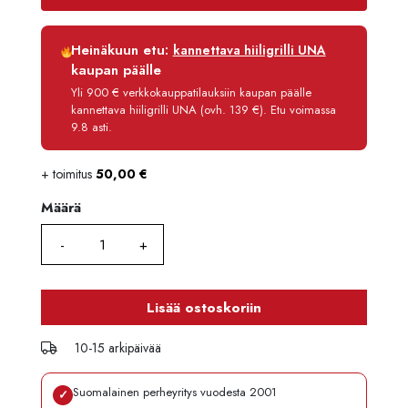
Luottoaika
12 kk
Heinäkuun etu:
kannettava hiiligrilli UNA
Korko
0 %
kaupan päälle
Käsittelymaksu
3,90 €/kk
Yli 900 € verkkokauppatilauksiin kaupan päälle
kannettava hiiligrilli UNA (ovh. 139 €). Etu voimassa
Maksettava yhteensä
1 541,80 €
9.8 asti.
+ toimitus
50,00
€
Määrä
Määrä
Lisää ostoskoriin
10-15 arkipäivää
Suomalainen perheyritys vuodesta 2001
✓