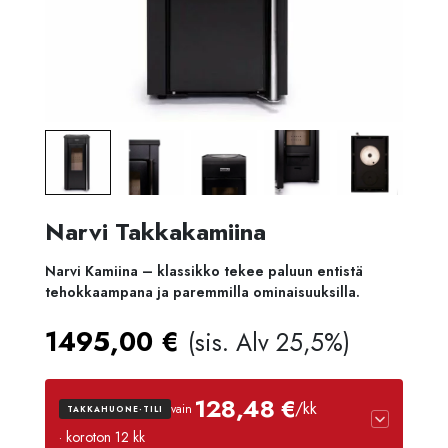
Narvi Takkakamiina
Narvi Kamiina – klassikko tekee paluun entistä
tehokkaampana ja paremmilla ominaisuuksilla.
1495,00
€
(sis. Alv 25,5%)
128,48 €
/kk
vain
TAKKAHUONE-TILI
· koroton 12 kk