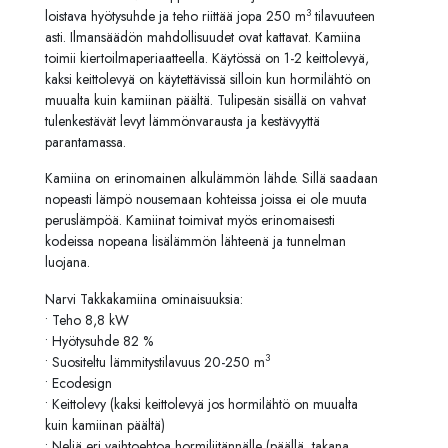
3
loistava hyötysuhde ja teho riittää jopa 250 m
tilavuuteen
asti. Ilmansäädön mahdollisuudet ovat kattavat. Kamiina
toimii kiertoilmaperiaatteella. Käytössä on 1-2 keittolevyä,
kaksi keittolevyä on käytettävissä silloin kun hormilähtö on
muualta kuin kamiinan päältä. Tulipesän sisällä on vahvat
tulenkestävät levyt lämmönvarausta ja kestävyyttä
parantamassa.
Kamiina on erinomainen alkulämmön lähde. Sillä saadaan
nopeasti lämpö nousemaan kohteissa joissa ei ole muuta
peruslämpöä. Kamiinat toimivat myös erinomaisesti
kodeissa nopeana lisälämmön lähteenä ja tunnelman
luojana.
Narvi Takkakamiina ominaisuuksia:
• Teho 8,8 kW
• Hyötysuhde 82 %
3
• Suositeltu lämmitystilavuus 20-250 m
• Ecodesign
• Keittolevy (kaksi keittolevyä jos hormilähtö on muualta
kuin kamiinan päältä)
• Neljä eri vaihtoehtoa hormiliitännälle (päällä, takana,