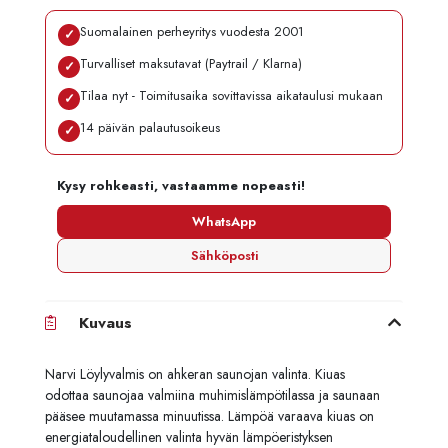
Suomalainen perheyritys vuodesta 2001
✓
Turvalliset maksutavat (Paytrail / Klarna)
✓
Tilaa nyt - Toimitusaika sovittavissa aikataulusi mukaan
✓
14 päivän palautusoikeus
✓
Kysy rohkeasti, vastaamme nopeasti!
WhatsApp
Sähköposti
Kuvaus
Narvi Löylyvalmis on ahkeran saunojan valinta. Kiuas
odottaa saunojaa valmiina muhimislämpötilassa ja saunaan
pääsee muutamassa minuutissa. Lämpöä varaava kiuas on
energiataloudellinen valinta hyvän lämpöeristyksen