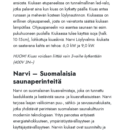
ansiosta. Kiukaan etupaneelissa on tunnelmallinen led-valo,
jotka palavat aina kun kiuas on kytketty päälle. Kiuas antaa
runsaan ja mehevän kostean löylynautinnon. Kiukaassa on
erillinen ohjauspaneeli, josta on vaivatonta säätää kiukaan
lämpötilaa. Ohjauspaneelin voi asentaa saunaan tai esim.
pukuhuoneen puolelle. Kiukaassa tulee käyttää isoja (halk.
10-15cm), lohkottuja kiuaskiviä. Narvi Löylyvalmis -kiukaita
on saatavana kahta eri tehoa: 6,0 kW ja 9,0 kW.
HUOM! Kiuas voidaan liittää vain 3-vaihe kytkentään
(400V 3N~)
Narvi – Suomalaisia
saunaperinteitä
Narvi on suomalainen kiuasvalmistaja, joka on tunnettu
laadukkaista ja kestävistä sauna- ja kiuasratkaisuistaan. Narvi
tarjoaa laajan valikoiman puu-, sähkö- ja savusaunakiukaita,
jotka yhdistävät perinteisen suomalaisen saunakulttuurin
moderniin teknologiaan. Yritys panostaa erityisesti
energiatehokkuuteen, ympäristöystävällisyyteen ja
käyttäjäystävällisyyteen. Narvin kiukaat ovat suunniteltu ja