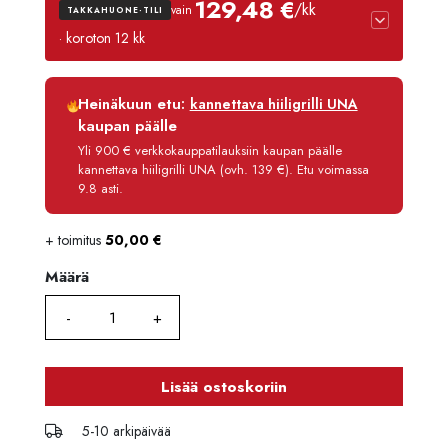
129,48 €
/kk
vain
TAKKAHUONE-TILI
· koroton 12 kk
Luottoaika
12 kk
Heinäkuun etu:
kannettava hiiligrilli UNA
Korko
0 %
kaupan päälle
Käsittelymaksu
3,90 €/kk
Yli 900 € verkkokauppatilauksiin kaupan päälle
kannettava hiiligrilli UNA (ovh. 139 €). Etu voimassa
Maksettava yhteensä
1 553,80 €
9.8 asti.
+ toimitus
50,00
€
Määrä
Määrä
Lisää ostoskoriin
5-10 arkipäivää