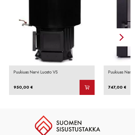
Puukiuas Narvi Luosto VS
Puukiuas Narvi
950,00
€
747,00
€