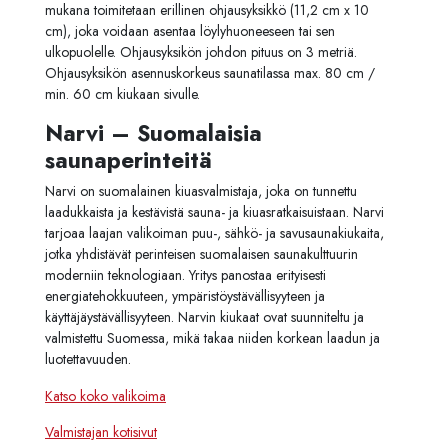
mukana toimitetaan erillinen ohjausyksikkö (11,2 cm x 10
cm), joka voidaan asentaa löylyhuoneeseen tai sen
ulkopuolelle. Ohjausyksikön johdon pituus on 3 metriä.
Ohjausyksikön asennuskorkeus saunatilassa max. 80 cm /
min. 60 cm kiukaan sivulle.
Narvi – Suomalaisia
saunaperinteitä
Narvi on suomalainen kiuasvalmistaja, joka on tunnettu
laadukkaista ja kestävistä sauna- ja kiuasratkaisuistaan. Narvi
tarjoaa laajan valikoiman puu-, sähkö- ja savusaunakiukaita,
jotka yhdistävät perinteisen suomalaisen saunakulttuurin
moderniin teknologiaan. Yritys panostaa erityisesti
energiatehokkuuteen, ympäristöystävällisyyteen ja
käyttäjäystävällisyyteen. Narvin kiukaat ovat suunniteltu ja
valmistettu Suomessa, mikä takaa niiden korkean laadun ja
luotettavuuden.
Katso koko valikoima
Valmistajan kotisivut