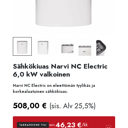
Sähkökiuas Narvi NC Electric
6,0 kW valkoinen
Narvi NC Electric on eleettömän tyylikäs ja
korkealaatuinen sähkökiuas.
508,00
€
(sis. Alv 25,5%)
46,23 €
/kk
vain
TAKKAHUONE-TILI