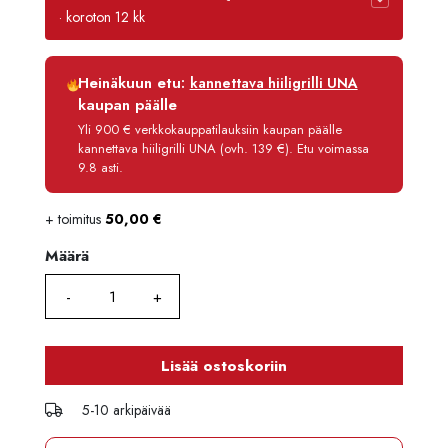
· koroton 12 kk
Luottoaika
12 kk
Heinäkuun etu:
kannettava hiiligrilli UNA
Korko
0 %
kaupan päälle
Käsittelymaksu
3,90 €/kk
Yli 900 € verkkokauppatilauksiin kaupan päälle
kannettava hiiligrilli UNA (ovh. 139 €). Etu voimassa
Maksettava yhteensä
554,80 €
9.8 asti.
+ toimitus
50,00
€
Määrä
Määrä
Lisää ostoskoriin
5-10 arkipäivää