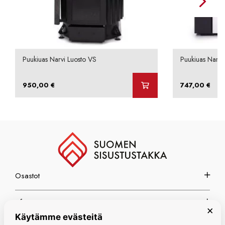
Puukiuas Narvi Luosto VS
Puukiuas Narvi
950,00
€
747,00
€
Osastot
Info
×
Käytämme evästeitä