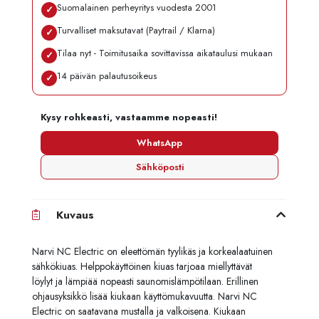
Suomalainen perheyritys vuodesta 2001
✓
Turvalliset maksutavat (Paytrail / Klarna)
✓
Tilaa nyt - Toimitusaika sovittavissa aikataulusi mukaan
✓
14 päivän palautusoikeus
✓
Kysy rohkeasti, vastaamme nopeasti!
WhatsApp
Sähköposti
Kuvaus
Narvi NC Electric on eleettömän tyylikäs ja korkealaatuinen
sähkökiuas. Helppokäyttöinen kiuas tarjoaa miellyttävät
löylyt ja lämpiää nopeasti saunomislämpötilaan. Erillinen
ohjausyksikkö lisää kiukaan käyttömukavuutta. Narvi NC
Electric on saatavana mustalla ja valkoisena. Kiukaan