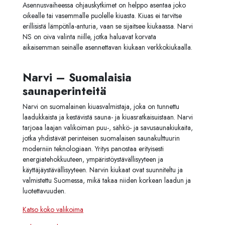
Asennusvaiheessa ohjauskytkimet on helppo asentaa joko
oikealle tai vasemmalle puolelle kiuasta. Kiuas ei tarvitse
erillisistä lämpötila-anturia, vaan se sijaitsee kiukaassa. Narvi
NS on oiva valinta niille, jotka haluavat korvata
aikaisemman seinälle asennettavan kiukaan verkkokiukaalla.
Narvi – Suomalaisia
saunaperinteitä
Narvi on suomalainen kiuasvalmistaja, joka on tunnettu
laadukkaista ja kestävistä sauna- ja kiuasratkaisuistaan. Narvi
tarjoaa laajan valikoiman puu-, sähkö- ja savusaunakiukaita,
jotka yhdistävät perinteisen suomalaisen saunakulttuurin
moderniin teknologiaan. Yritys panostaa erityisesti
energiatehokkuuteen, ympäristöystävällisyyteen ja
käyttäjäystävällisyyteen. Narvin kiukaat ovat suunniteltu ja
valmistettu Suomessa, mikä takaa niiden korkean laadun ja
luotettavuuden.
Katso koko valikoima