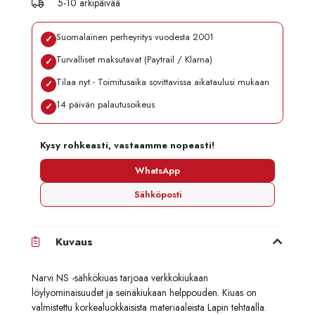
5-10 arkipäivää
Suomalainen perheyritys vuodesta 2001
✓
Turvalliset maksutavat (Paytrail / Klarna)
✓
Tilaa nyt - Toimitusaika sovittavissa aikataulusi mukaan
✓
14 päivän palautusoikeus
✓
Kysy rohkeasti, vastaamme nopeasti!
WhatsApp
Sähköposti
Kuvaus
Narvi NS -sähkökiuas tarjoaa verkkokiukaan
löylyominaisuudet ja seinäkiukaan helppouden. Kiuas on
valmistettu korkealuokkaisista materiaaleista Lapin tehtaalla.