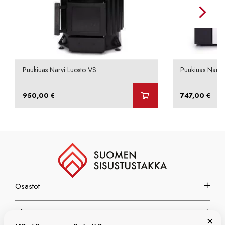
Puukiuas Narvi Luosto VS
Puukiuas Narvi
950,00
€
747,00
€
Osastot
Info
×