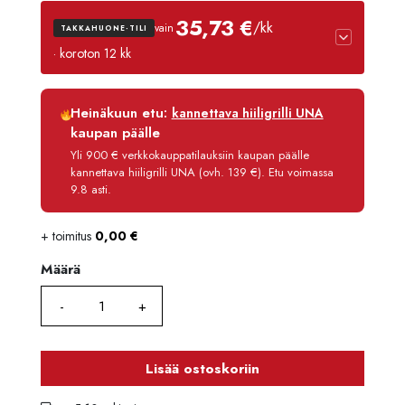
35,73 €
/kk
vain
TAKKAHUONE-TILI
· koroton 12 kk
Luottoaika
12 kk
Heinäkuun etu:
kannettava hiiligrilli UNA
Korko
0 %
kaupan päälle
Käsittelymaksu
3,90 €/kk
Yli 900 € verkkokauppatilauksiin kaupan päälle
kannettava hiiligrilli UNA (ovh. 139 €). Etu voimassa
Maksettava yhteensä
428,80 €
9.8 asti.
+ toimitus
0,00
€
Määrä
Määrä
Lisää ostoskoriin