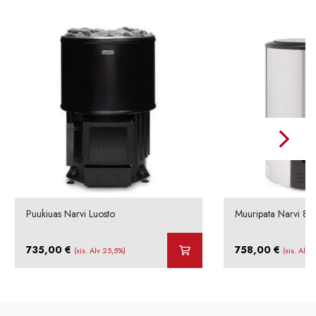
Puukiuas Narvi Luosto
Muuripata Narvi 80
735,00
€
758,00
€
(sis. Alv 25,5%)
(sis. Alv 