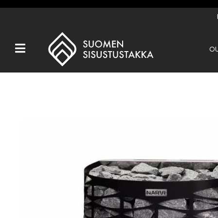
OU
Kaikki tuotteet
Tuotemerkit
OUTLET
Takat
Hormit
Ulkotulisijat
Kiukaat
Muut tuotteet