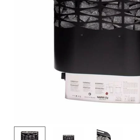
Palvelut
Kampanjat
Yhteystiedot
Pyydä tarjous
Projektit
Arkkitehdeille
Ostajan opas
Blogi
Yrityksemme
FAQ
Tulisija