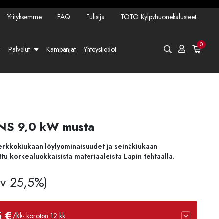
Yrityksemme
FAQ
Tulisija
TOTO Kylpyhuonekalusteet
0
Palvelut
Kampanjat
Yhteystiedot
 NS 9,0 kW musta
verkkokiukaan löylyominaisuudet ja seinäkiukaan
tu korkealuokkaisista materiaaleista Lapin tehtaalla.
Alv 25,5%)
5 €
/kk
· koroton 12 kk