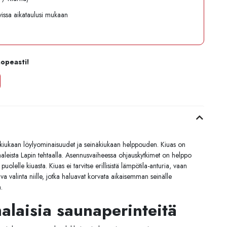
avissa aikataulusi mukaan
nopeasti!
kiukaan löylyominaisuudet ja seinäkiukaan helppouden. Kiuas on
aaleista Lapin tehtaalla. Asennusvaiheessa ohjauskytkimet on helppo
olelle kiuasta. Kiuas ei tarvitse erillisistä lämpötila-anturia, vaan
va valinta niille, jotka haluavat korvata aikaisemman seinälle
la.
laisia saunaperinteitä