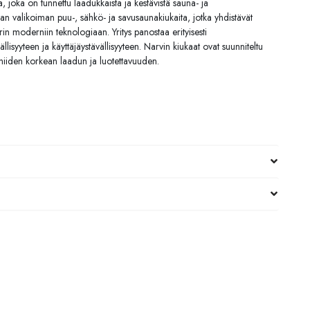
 joka on tunnettu laadukkaista ja kestävistä sauna- ja
ajan valikoiman puu-, sähkö- ja savusaunakiukaita, jotka yhdistävät
in moderniin teknologiaan. Yritys panostaa erityisesti
lisyyteen ja käyttäjäystävällisyyteen. Narvin kiukaat ovat suunniteltu
niiden korkean laadun ja luotettavuuden.