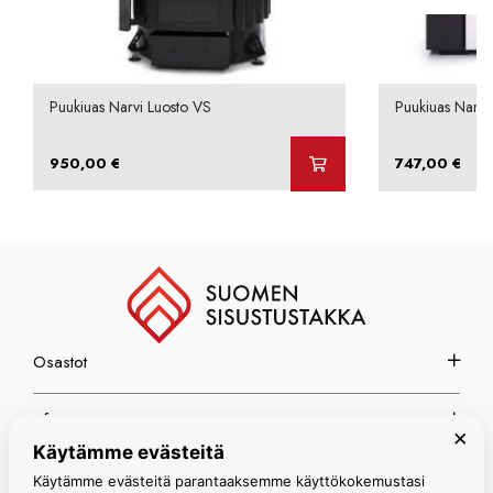
Puukiuas Narvi Luosto VS
Puukiuas Narvi
950,00
€
747,00
€
Osastot
Info
×
Käytämme evästeitä
Espoon myymälä
Käytämme evästeitä parantaaksemme käyttökokemustasi