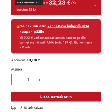
32,23 €
/kk
vain
TAKKAHUONE-TILI
· koroton 12 kk
Luottoaika
12 kk
Heinäkuun etu:
kannettava hiiligrilli UNA
Korko
0 %
kaupan päälle
Käsittelymaksu
3,90 €/kk
Yli 900 € verkkokauppatilauksiin kaupan päälle
kannettava hiiligrilli UNA (ovh. 139 €). Etu voimassa
Maksettava yhteensä
386,80 €
9.8 asti.
+ toimitus
50,00
€
Määrä
Määrä
Lisää ostoskoriin
5-10 arkipäivää