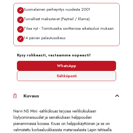
Suomalainen perheyritys vuodesta 2001
✓
Turvalliset maksutavat (Paytrail / Klarna)
✓
Tilaa nyt - Toimitusaika sovittavissa aikataulusi mukaan
✓
14 päivän palautusoikeus
✓
Kysy rohkeasti, vastaamme nopeasti!
WhatsApp
Sähköposti
Kuvaus
Narvi NS Mini -sähkökiuas tarjoaa verkkokiukaan
löylyominaisuudet ja seinäkiukaan helppouden
pienemmässä koossa. Kiuas on helppokäyttöinen ja se on
valmistettu korkealuokkaisista materiaaleista Lapin tehtaalla.