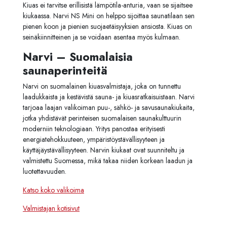
Kiuas ei tarvitse erillisistä lämpötila-anturia, vaan se sijaitsee
kiukaassa. Narvi NS Mini on helppo sijoittaa saunatilaan sen
pienen koon ja pienien suojaetäisyyksien ansiosta. Kiuas on
seinäkiinnitteinen ja se voidaan asentaa myös kulmaan.
Narvi – Suomalaisia
saunaperinteitä
Narvi on suomalainen kiuasvalmistaja, joka on tunnettu
laadukkaista ja kestävistä sauna- ja kiuasratkaisuistaan. Narvi
tarjoaa laajan valikoiman puu-, sähkö- ja savusaunakiukaita,
jotka yhdistävät perinteisen suomalaisen saunakulttuurin
moderniin teknologiaan. Yritys panostaa erityisesti
energiatehokkuuteen, ympäristöystävällisyyteen ja
käyttäjäystävällisyyteen. Narvin kiukaat ovat suunniteltu ja
valmistettu Suomessa, mikä takaa niiden korkean laadun ja
luotettavuuden.
Katso koko valikoima
Valmistajan kotisivut