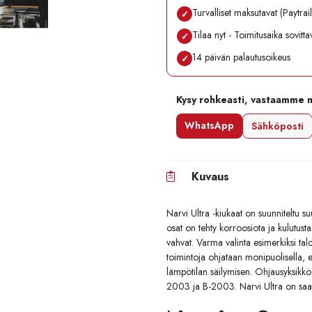
Turvalliset maksutavat (Paytrai
✓
Tilaa nyt - Toimitusaika sovitt
✓
14 päivän palautusoikeus
✓
Kysy rohkeasti, vastaamme 
WhatsApp
Sähköposti
Kuvaus
Narvi Ultra -kiukaat on suunniteltu s
osat on tehty korroosiota ja kulutusta
vahvat. Varma valinta esimerkiksi tal
toimintoja ohjataan monipuolisella, eri
lämpötilan säilymisen. Ohjausyksikkö j
2003 ja B-2003. Narvi Ultra on saata