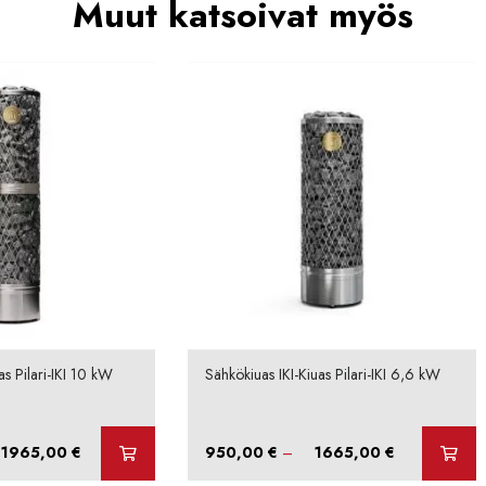
Muut katsoivat myös
as Pilari-IKI 10 kW
Sähkökiuas IKI-Kiuas Pilari-IKI 6,6 kW
Hintaluokka:
Hintaluokka:
1965,00
€
950,00
€
–
1665,00
€
1250,00 €
950,00 €