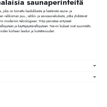
laisia saunaperinteitä
 joka on tunnettu laadukkaista ja kestävistä sauna- ja
ajan valikoiman puu-, sähkö- ja savusaunakiukaita, jotka yhdistävät
in moderniin teknologiaan. Yritys panostaa erityisesti
lisyyteen ja käyttäjäystävällisyyteen. Narvin kiukaat ovat suunniteltu
niiden korkean laadun ja luotettavuuden.