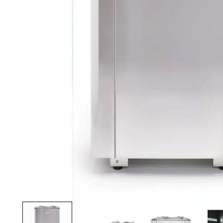
Palvelut
Kampanjat
Yhteystiedot
Pyydä tarjous
Projektit
Arkkitehdeille
Ostajan opas
Blogi
Yrityksemme
FAQ
Tulisija