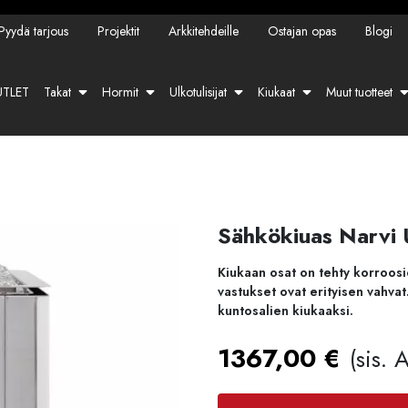
Pyydä tarjous
Projektit
Arkkitehdeille
Ostajan opas
Blogi
TLET
Takat
Hormit
Ulkotulisijat
Kiukaat
Muut tuotteet
Sähkökiuas Narvi 
Kiukaan osat on tehty korroosi
vastukset ovat erityisen vahvat
kuntosalien kiukaaksi.
1367,00
€
(sis. 