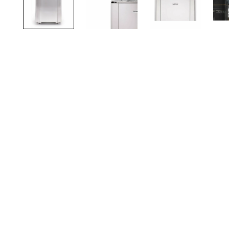
TOTO
Kylpyhuonekalusteet