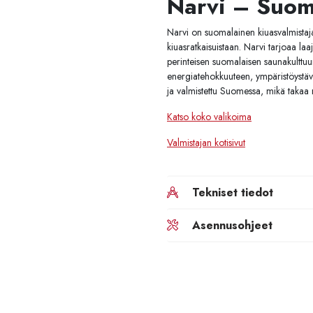
Narvi – Suoma
Narvi on suomalainen kiuasvalmistaja,
kiuasratkaisuistaan. Narvi tarjoaa la
perinteisen suomalaisen saunakulttuur
energiatehokkuuteen, ympäristöystäväl
ja valmistettu Suomessa, mikä takaa 
Katso koko valikoima
Valmistajan kotisivut
Tekniset tiedot
Asennusohjeet