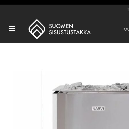
OU
Kaikki tuotteet
Tuotemerkit
OUTLET
Takat
Hormit
Ulkotulisijat
Kiukaat
Muut tuotteet