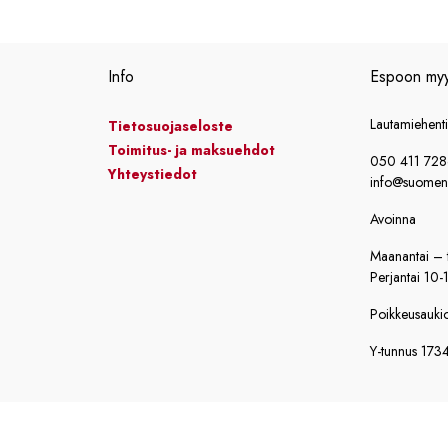
-
-
1965,00 €
1665,00 €
Info
Espoon my
Lautamiehent
Tietosuojaseloste
Toimitus- ja maksuehdot
050 411 72
Yhteystiedot
info@suomensi
Avoinna
Maanantai – t
Perjantai 10-
Poikkeusaukiol
Y-tunnus 173