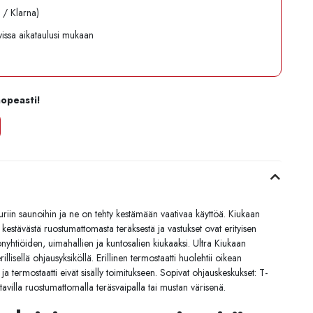
l / Klarna)
avissa aikataulusi mukaan
nopeasti!
uuriin saunoihin ja ne on tehty kestämään vaativaa käyttöä. Kiukaan
 kestävästä ruostumattomasta teräksestä ja vastukset ovat erityisen
onyhtiöiden, uimahallien ja kuntosalien kiukaaksi. Ultra Kiukaan
llisellä ohjausyksiköllä. Erillinen termostaatti huolehtii oikean
a termostaatti eivät sisälly toimitukseen. Sopivat ohjauskeskukset: T-
villa ruostumattomalla teräsvaipalla tai mustan värisenä.