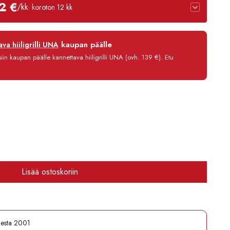
2 €
/kk
· koroton 12 kk
12 kk
kaupan päälle
va hiiligrilli UNA
0 %
in kaupan päälle kannettava hiiligrilli UNA (ovh. 139 €). Etu
3,90 €/kk
1 413,80 €
Lisää ostoskoriin
desta 2001