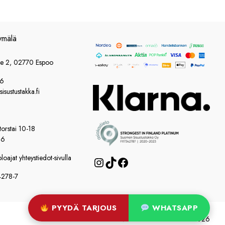
-
1565,00 €
ymälä
ie 2, 02770 Espoo
86
sustustakka.fi
orstai 10-18
16
oajat yhteystiedot-sivulla
Instagram
TikTok
Facebook
4278-7
PYYDÄ TARJOUS
WHATSAPP
© Suomen Sisustustakka 2026