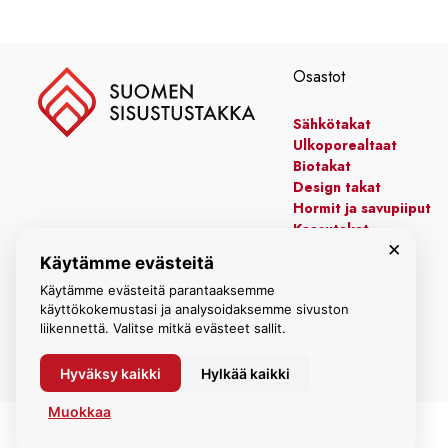
-
1550,00 €
Osastot
Sähkötakat
Ulkoporealtaat
Biotakat
Design takat
Hormit ja savupiiput
Kaasutakat
×
Kiertoilmatakat
Käytämme evästeitä
Leivinuunit
Manttelitakat
Käytämme evästeitä parantaaksemme
käyttökokemustasi ja analysoidaksemme sivuston
liikennettä. Valitse mitkä evästeet sallit.
Hyväksy kaikki
Hylkää kaikki
Muokkaa