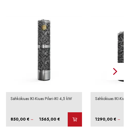
Sähkökiuas IKI-Kiuas Pilari-IKI 4,5 kW
Sähkökiuas IKI-Kiuas
Hintaluokka:
850,00
€
–
1565,00
€
1290,00
€
–
850,00 €