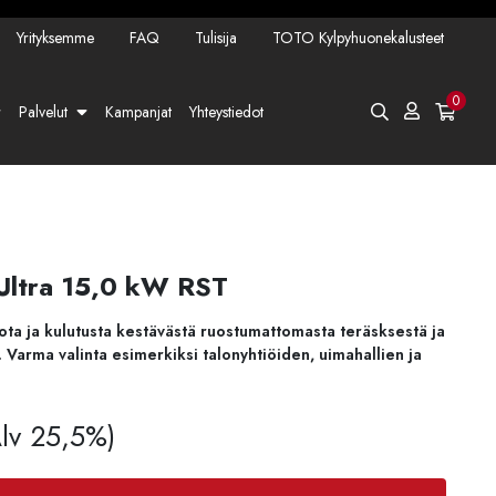
Yrityksemme
FAQ
Tulisija
TOTO Kylpyhuonekalusteet
0
Palvelut
Kampanjat
Yhteystiedot
Ultra 15,0 kW RST
ota ja kulutusta kestävästä ruostumattomasta teräsksestä ja
. Varma valinta esimerkiksi talonyhtiöiden, uimahallien ja
Alv 25,5%)