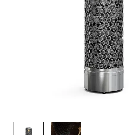
Palvelut
Kampanjat
Yhteystiedot
Pyydä tarjous
Projektit
Arkkitehdeille
Ostajan opas
Blogi
Yrityksemme
FAQ
Tulisija