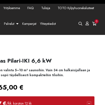
Yrityksemme
FAQ
Tulisija
TOTO Kylpyhuonekalusteet
0
Palvelut
Kampanjat
Yhteystiedot
as Pilari-IKI 6,6 kW
n valinta 5–10 m³ saunoihin. Vain 34 cm halkaisijallaan ja
 sopii täydellisesti kompakteihin tiloihin.
Hintaluokka:
65,00
€
950,00 €
7 €
/kk
· koroton 12 kk