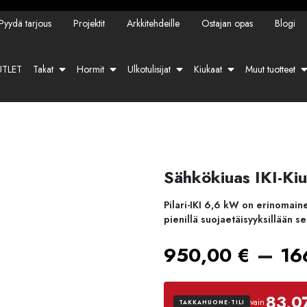
Pyydä tarjous
Projektit
Arkkitehdeille
Ostajan opas
Blogi
TLET
Takat
Hormit
Ulkotulisijat
Kiukaat
Muut tuotteet
Sähkökiuas IKI-Kiu
Pilari-IKI 6,6 kW on erinomaine
pienillä suojaetäisyyksillään se
–
950,00
€
16
83,0
vain
TAKKAHUONE-TILI