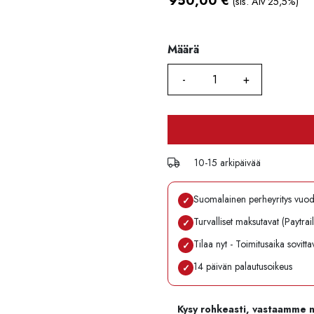
950,00
€
(sis. Alv 25,5%)
Määrä
Määrä
10-15 arkipäivää
Suomalainen perheyritys vuo
✓
Turvalliset maksutavat (Paytrai
✓
Tilaa nyt - Toimitusaika sovitt
✓
14 päivän palautusoikeus
✓
Kysy rohkeasti, vastaamme 