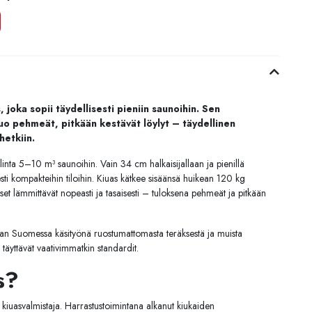
, joka sopii täydellisesti pieniin saunoihin. Sen
uo pehmeät, pitkään kestävät löylyt – täydellinen
hetkiin.
inta 5–10 m³ saunoihin. Vain 34 cm halkaisijallaan ja pienillä
sesti kompakteihin tiloihin. Kiuas kätkee sisäänsä huikean 120 kg
et lämmittävät nopeasti ja tasaisesti – tuloksena pehmeät ja pitkään
taan Suomessa käsityönä ruostumattomasta teräksestä ja muista
a täyttävät vaativimmatkin standardit.
s?
 kiuasvalmistaja. Harrastustoimintana alkanut kiukaiden