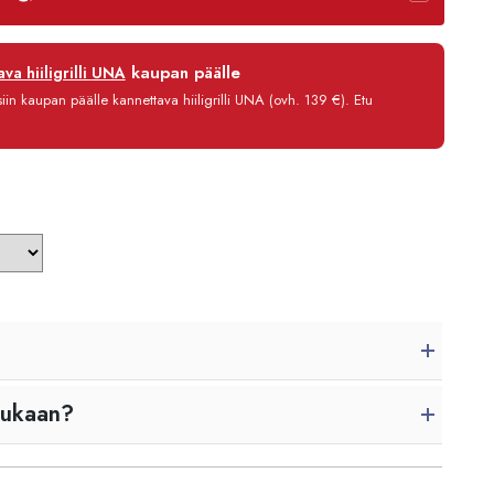
-
1665,00 €
12 kk
kaupan päälle
va hiiligrilli UNA
0 %
in kaupan päälle kannettava hiiligrilli UNA (ovh. 139 €). Etu
3,90 €/kk
996,80 €
mukaan?