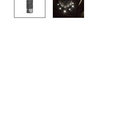
TOTO
Kylpyhuonekalusteet