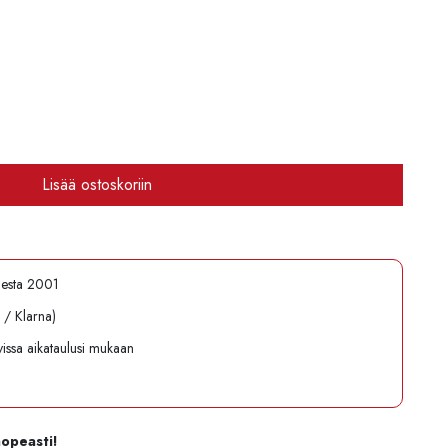
Lisää ostoskoriin
desta 2001
l / Klarna)
avissa aikataulusi mukaan
nopeasti!