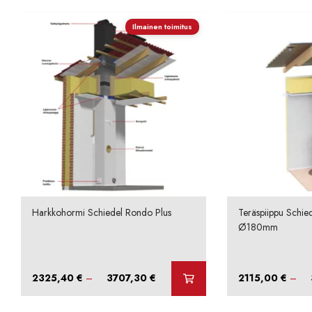
Ilmainen toimitus
Harkkohormi Schiedel Rondo Plus
Teräspiippu Schie
Ø180mm
Hintaluokka:
2325,40
€
–
3707,30
€
2115,00
€
–
2325,40 €
-