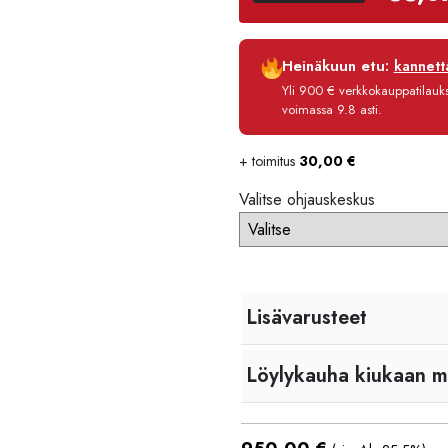
Luottoaika
Heinäkuun etu:
kannetta
Korko
Yli 900 € verkkokauppatilauksi
Käsittelymaksu
voimassa 9.8 asti.
Maksettava yhteensä
+ toimitus
30,00
€
Valitse ohjauskeskus
Lisävarusteet
Löylykauha kiukaan 