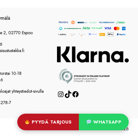
3322,00 €
ymälä
ie 2, 02770 Espoo
86
sustustakka.fi
orstai 10-18
16
oajat yhteystiedot-sivulla
Instagram
TikTok
Facebook
4278-7
PYYDÄ TARJOUS
WHATSAPP
© Suomen Sisustustakka 2026