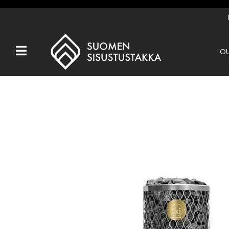
OU
Kaikki tuotteet
Tuotemerkit
OUTLET
Takat
Hormit
Ulkotulisijat
Kiukaat
Muut tuotteet