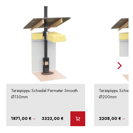
Teräspiippu Schiedel Permeter Smooth
Teräspiippu Schied
Ø130mm
Ø200mm
Hintaluokka:
1871,00
€
–
3322,00
€
2208,00
€
–
1871,00 €
-