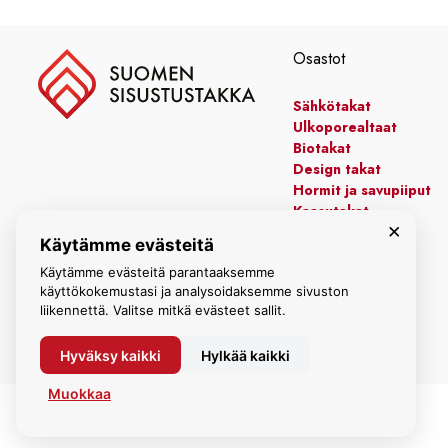
3707,30 €
Osastot
Sähkötakat
Ulkoporealtaat
Biotakat
Design takat
Hormit ja savupiiput
Kaasutakat
×
Kiertoilmatakat
Käytämme evästeitä
Leivinuunit
Manttelitakat
Käytämme evästeitä parantaaksemme
käyttökokemustasi ja analysoidaksemme sivuston
liikennettä. Valitse mitkä evästeet sallit.
Hyväksy kaikki
Hylkää kaikki
Muokkaa