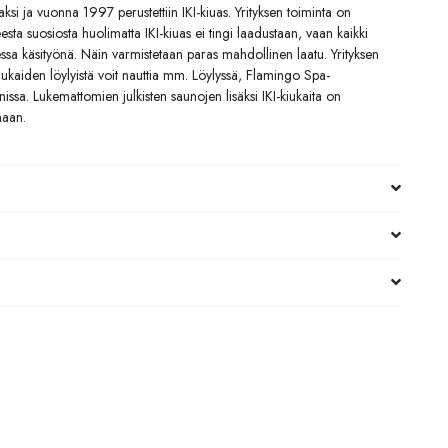
ksi ja vuonna 1997 perustettiin IKI-kiuas. Yrityksen toiminta on
eesta suosiosta huolimatta IKI-kiuas ei tingi laadustaan, vaan kaikki
sa käsityönä. Näin varmistetaan paras mahdollinen laatu. Yrityksen
kiukaiden löylyistä voit nauttia mm. Löylyssä, Flamingo Spa-
issa. Lukemattomien julkisten saunojen lisäksi IKI-kiukaita on
naan.