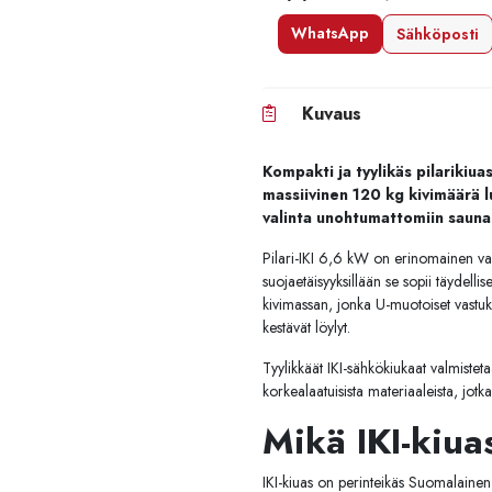
WhatsApp
Sähköposti
Kuvaus
Kompakti ja tyylikäs pilarikiuas
massiivinen 120 kg kivimäärä l
valinta unohtumattomiin sauna
Pilari-IKI 6,6 kW on erinomainen val
suojaetäisyyksillään se sopii täydelli
kivimassan, jonka U-muotoiset vastuks
kestävät löylyt.
Tyylikkäät IKI-sähkökiukaat valmiste
korkealaatuisista materiaaleista, jotk
Mikä IKI-kiua
IKI-kiuas on perinteikäs Suomalainen