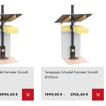
del Permeter Smooth
Teräspiippu Schiedel Permeter Smooth
Ø150mm
Hintaluokka:
Hintaluokka:
3990,00
€
1999,00
€
–
3706,00
€
2115,00 €
1999,00 €
-
-