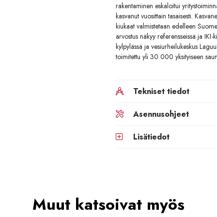
rakentaminen eskaloitui yritystoiminna
kasvanut vuosittain tasaisesti. Kasvan
kiukaat valmistetaan edelleen Suomes
arvostus näkyy referensseissä ja IKI-
kylpylässä ja vesiurheilukeskus Laguun
toimitettu yli 30 000 yksityiseen sau
Tekniset tiedot
Asennusohjeet
Lisätiedot
Muut katsoivat myös