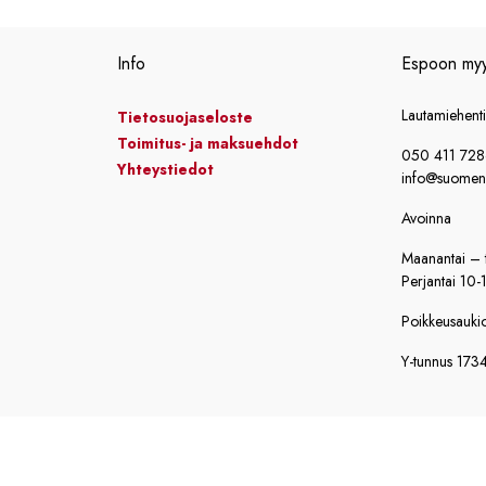
3990,00 €
3706,00 €
Info
Espoon my
Lautamiehent
Tietosuojaseloste
Toimitus- ja maksuehdot
050 411 72
Yhteystiedot
info@suomensi
Avoinna
Maanantai – t
Perjantai 10-
Poikkeusaukiol
Y-tunnus 173