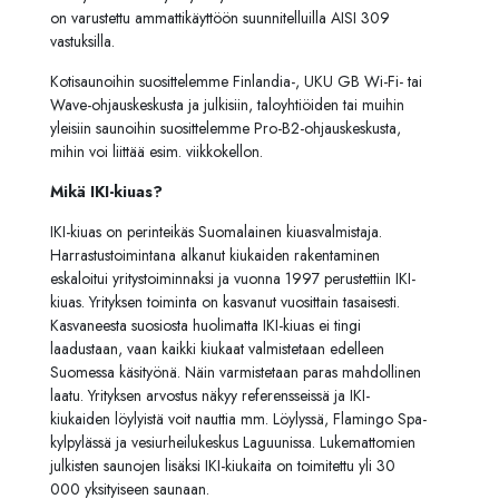
on varustettu ammattikäyttöön suunnitelluilla AISI 309
vastuksilla.
Kotisaunoihin suosittelemme Finlandia-, UKU GB Wi-Fi- tai
Wave-ohjauskeskusta ja julkisiin, taloyhtiöiden tai muihin
yleisiin saunoihin suosittelemme Pro-B2-ohjauskeskusta,
mihin voi liittää esim. viikkokellon.
Mikä IKI-kiuas?
IKI-kiuas on perinteikäs Suomalainen kiuasvalmistaja.
Harrastustoimintana alkanut kiukaiden rakentaminen
eskaloitui yritystoiminnaksi ja vuonna 1997 perustettiin IKI-
kiuas. Yrityksen toiminta on kasvanut vuosittain tasaisesti.
Kasvaneesta suosiosta huolimatta IKI-kiuas ei tingi
laadustaan, vaan kaikki kiukaat valmistetaan edelleen
Suomessa käsityönä. Näin varmistetaan paras mahdollinen
laatu. Yrityksen arvostus näkyy referensseissä ja IKI-
kiukaiden löylyistä voit nauttia mm. Löylyssä, Flamingo Spa-
kylpylässä ja vesiurheilukeskus Laguunissa. Lukemattomien
julkisten saunojen lisäksi IKI-kiukaita on toimitettu yli 30
000 yksityiseen saunaan.