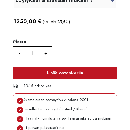
Löylykauha kiukaan mukaan?
1250,00
€
(sis. Alv 25,5%)
Määrä
Määrä
Lisää ostoskoriin
10-15 arkipäivää
Suomalainen perheyritys vuodesta 2001
✓
Turvalliset maksutavat (Paytrail / Klarna)
✓
Tilaa nyt - Toimitusaika sovittavissa aikataulusi mukaan
✓
14 päivän palautusoikeus
✓