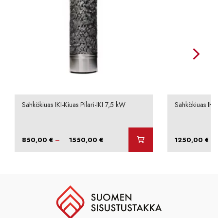
Sähkökiuas IKI-Kiuas Pilari-IKI 7,5 kW
Sähkökiuas IKI-
Hintaluokka:
–
–
850,00
€
1550,00
€
1250,00
€
850,00 €
-
1550,00 €