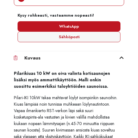
Kysy rohkeasti, vastaamme nopeasti!
WhatsApp
Sähköposti
Kuvaus
Pilarikiuas 10 kW on oiva valinta kotisaunojen
lisäksi myös ammattikäyttöön. Malli onkin
suosittu esimerkiksi taloyhtiöiden saunoissa.
Pilari-IKI 10kW takaa mahtavat löylyt isompiinkin saunoihin.
Kiuas lämpiää noin tunnissa muhkeaan löylynautintoon.
Vapaa ilmankierto RST-verkon läpi sekä suuri
kosketuspinta-ala vastusten ja kivien välillä mahdollistaa
kiukaan nopean lämmitysajan (n.45-70 minuuttia riippuen
saunan koosta). Suuren kivimassan ansiosta kiuas soveltuu
sekä yleiseen että yksityiskäyttöön. Kaikki IKI-sähkökiukaat