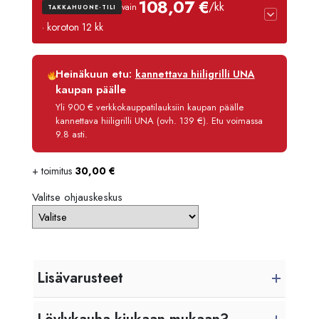
108,07 €
/kk
vain
TAKKAHUONE-TILI
-
· koroton 12 kk
1965,
Luottoaika
12 kk
Heinäkuun etu:
kannettava hiiligrilli UNA
Korko
0 %
kaupan päälle
Käsittelymaksu
3,90 €/kk
Yli 900 € verkkokauppatilauksiin kaupan päälle
kannettava hiiligrilli UNA (ovh. 139 €). Etu voimassa
Maksettava yhteensä
1 296,80 €
9.8 asti.
+ toimitus
30,00
€
Valitse ohjauskeskus
Lisävarusteet