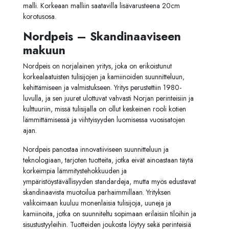
malli. Korkeaan malliin saatavilla lisävarusteena 20cm
korotusosa.
Nordpeis – Skandinaaviseen
makuun
Nordpeis on norjalainen yritys, joka on erikoistunut
korkealaatuisten tulisijojen ja kamiinoiden suunnitteluun,
kehittämiseen ja valmistukseen. Yritys perustettiin 1980-
luvulla, ja sen juuret ulottuvat vahvasti Norjan perinteisiin ja
kulttuuriin, missä tulisijalla on ollut keskeinen rooli kotien
lämmittämisessä ja viihtyisyyden luomisessa vuosisatojen
ajan.
Nordpeis panostaa innovatiiviseen suunnitteluun ja
teknologiaan, tarjoten tuotteita, jotka eivät ainoastaan täytä
korkeimpia lämmitystehokkuuden ja
ympäristöystävällisyyden standardeja, mutta myös edustavat
skandinaavista muotoilua parhaimmillaan. Yrityksen
valikoimaan kuuluu monenlaisia tulisijoja, uuneja ja
kamiinoita, jotka on suunniteltu sopimaan erilaisiin tiloihin ja
sisustustyyleihin. Tuotteiden joukosta löytyy sekä perinteisiä