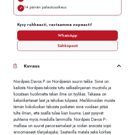
14 päivän palautusoikeus
✓
Kysy rohkeasti, vastaamme nopeasti!
WhatsApp
Sähköposti
Kuvaus
Nordpeis Davos P on Nordpeisin suurin takka. Siinä on
kaikista Nordpeis-takoista tuttu selkeälinjainen muotoilu ja
koostaan huolimatta takan ilme on tyylikäs. Takassa on
kaksinkertaiset lasit ja tehokas tulipesä. Markkinoiden muista
tämän kokoluokan takoista poiketen siinä voidaan pitää
tulta ilman, että sisällä tulee liian kuuma. Lasit pysyvät
puhtaina myös miedolla lämmöllä. Nordpeis Davos P-
mallissa on suuret panoraamalasit ja niiden ansiosta sopii
erinomaisesti tilanjakajaksi. Saatavilla matala sekä korkea