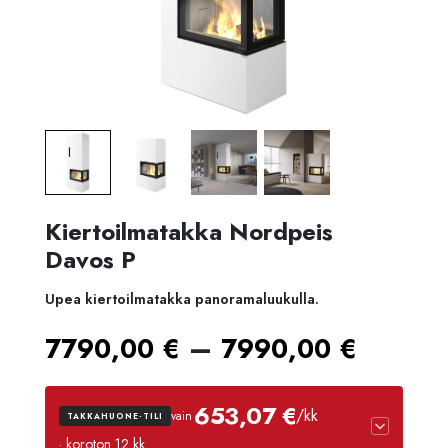
Kiertoilmatakka Nordpeis
Davos P
Upea kiertoilmatakka panoramaluukulla.
Hinta
–
7790,00
€
7990,00
€
7790,
653,07 €
/kk
vain
TAKKAHUONE-TILI
-
· koroton 12 kk