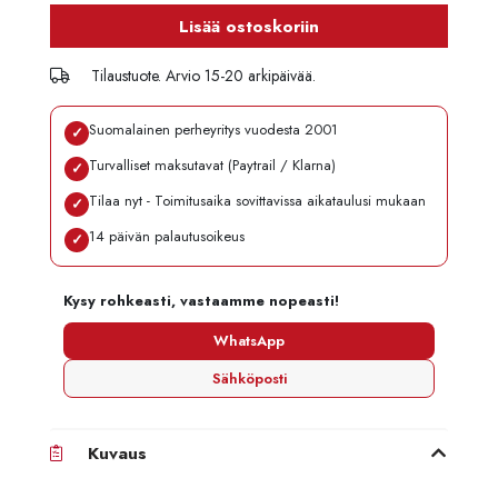
Lisää ostoskoriin
Tilaustuote. Arvio 15-20 arkipäivää.
Suomalainen perheyritys vuodesta 2001
✓
Turvalliset maksutavat (Paytrail / Klarna)
✓
Tilaa nyt - Toimitusaika sovittavissa aikataulusi mukaan
✓
14 päivän palautusoikeus
✓
Kysy rohkeasti, vastaamme nopeasti!
WhatsApp
Sähköposti
Kuvaus