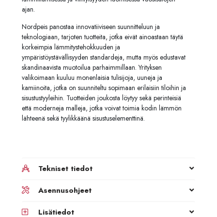
ajan.
Nordpeis panostaa innovatiiviseen suunnitteluun ja
teknologiaan, tarjoten tuotteita, jotka eivät ainoastaan täytä
korkeimpia lämmitystehokkuuden ja
ympäristöystävällisyyden standardeja, mutta myös edustavat
skandinaavista muotoilua parhaimmillaan. Yrityksen
valikoimaan kuuluu monenlaisia tulisijoja, uuneja ja
kamiinoita, jotka on suunniteltu sopimaan erilaisiin tiloihin ja
sisustustyyleihin. Tuotteiden joukosta löytyy sekä perinteisiä
että moderneja malleja, jotka voivat toimia kodin lämmön
lähteenä sekä tyylikkäänä sisustuselementtinä.
Tekniset tiedot
Asennusohjeet
Lisätiedot