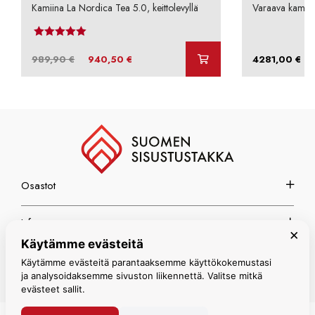
Kamiina La Nordica Tea 5.0, keittolevyllä
Varaava kamii
Arvostelu tuotteesta:
4.00
/ 5
Alkuperäinen
Nykyinen
–
989,90
€
940,50
€
4281,00
€
hinta
hinta
oli:
on:
989,90 €.
940,50 €.
Osastot
Info
×
Käytämme evästeitä
Espoon myymälä
Käytämme evästeitä parantaaksemme käyttökokemustasi
ja analysoidaksemme sivuston liikennettä. Valitse mitkä
evästeet sallit.