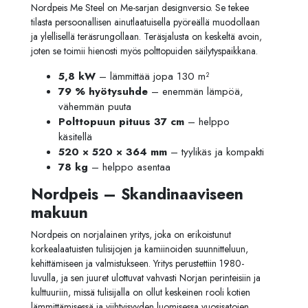
Nordpeis Me Steel on Me-sarjan designversio. Se tekee
tilasta persoonallisen ainutlaatuisella pyöreällä muodollaan
ja ylellisellä teräsrungollaan. Teräsjalusta on keskeltä avoin,
joten se toimii hienosti myös polttopuiden säilytyspaikkana.
5,8 kW
– lämmittää jopa 130 m²
79 % hyötysuhde
– enemmän lämpöä,
vähemmän puuta
Polttopuun pituus 37 cm
– helppo
käsitellä
520 × 520 × 364 mm
– tyylikäs ja kompakti
78 kg
– helppo asentaa
Nordpeis – Skandinaaviseen
makuun
Nordpeis on norjalainen yritys, joka on erikoistunut
korkealaatuisten tulisijojen ja kamiinoiden suunnitteluun,
kehittämiseen ja valmistukseen. Yritys perustettiin 1980-
luvulla, ja sen juuret ulottuvat vahvasti Norjan perinteisiin ja
kulttuuriin, missä tulisijalla on ollut keskeinen rooli kotien
lämmittämisessä ja viihtyisyyden luomisessa vuosisatojen