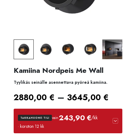
Kamiina Nordpeis Me Wall
Tyylikäs seinälle asennettava pyöreä kamiina.
Hinta
–
2880,00
€
3645,00
€
2880,
243,90 €
/kk
vain
TAKKAHUONE-TILI
-
· koroton 12 kk