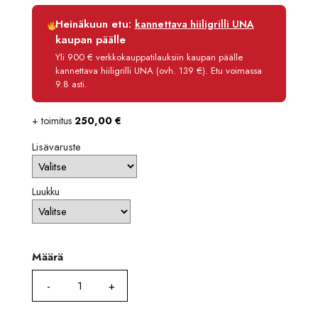
3645,
Luottoaika
12 kk
Heinäkuun etu:
kannettava hiiligrilli UNA
Korko
0 %
kaupan päälle
Käsittelymaksu
3,90 €/kk
Yli 900 € verkkokauppatilauksiin kaupan päälle
kannettava hiiligrilli UNA (ovh. 139 €). Etu voimassa
Maksettava yhteensä
2 926,80 €
9.8 asti.
+ toimitus
250,00
€
Lisävaruste
Luukku
Määrä
Määrä