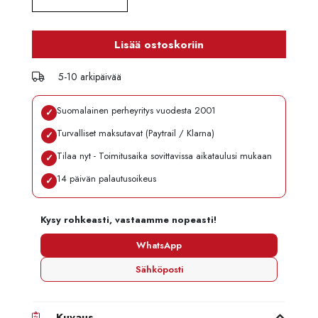
Lisää ostoskoriin
5-10 arkipäivää
Suomalainen perheyritys vuodesta 2001
✓
Turvalliset maksutavat (Paytrail / Klarna)
✓
Tilaa nyt - Toimitusaika sovittavissa aikataulusi mukaan
✓
14 päivän palautusoikeus
✓
Kysy rohkeasti, vastaamme nopeasti!
WhatsApp
Sähköposti
Kuvaus