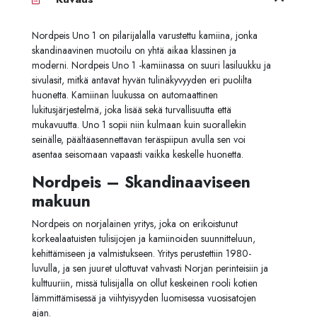
Nordpeis Uno 1 on pilarijalalla varustettu kamiina, jonka
skandinaavinen muotoilu on yhtä aikaa klassinen ja
moderni. Nordpeis Uno 1 -kamiinassa on suuri lasiluukku ja
sivulasit, mitkä antavat hyvän tulinäkyvyyden eri puolilta
huonetta. Kamiinan luukussa on automaattinen
lukitusjärjestelmä, joka lisää sekä turvallisuutta että
mukavuutta. Uno 1 sopii niin kulmaan kuin suorallekin
seinälle, päältäasennettavan teräspiipun avulla sen voi
asentaa seisomaan vapaasti vaikka keskelle huonetta.
Nordpeis – Skandinaaviseen
makuun
Nordpeis on norjalainen yritys, joka on erikoistunut
korkealaatuisten tulisijojen ja kamiinoiden suunnitteluun,
kehittämiseen ja valmistukseen. Yritys perustettiin 1980-
luvulla, ja sen juuret ulottuvat vahvasti Norjan perinteisiin ja
kulttuuriin, missä tulisijalla on ollut keskeinen rooli kotien
lämmittämisessä ja viihtyisyyden luomisessa vuosisatojen
ajan.