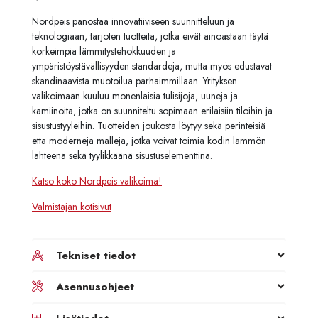
Nordpeis panostaa innovatiiviseen suunnitteluun ja
teknologiaan, tarjoten tuotteita, jotka eivät ainoastaan täytä
korkeimpia lämmitystehokkuuden ja
ympäristöystävällisyyden standardeja, mutta myös edustavat
skandinaavista muotoilua parhaimmillaan. Yrityksen
valikoimaan kuuluu monenlaisia tulisijoja, uuneja ja
kamiinoita, jotka on suunniteltu sopimaan erilaisiin tiloihin ja
sisustustyyleihin. Tuotteiden joukosta löytyy sekä perinteisiä
että moderneja malleja, jotka voivat toimia kodin lämmön
lähteenä sekä tyylikkäänä sisustuselementtinä.
Katso koko Nordpeis valikoima!
Valmistajan kotisivut
Tekniset tiedot
Asennusohjeet