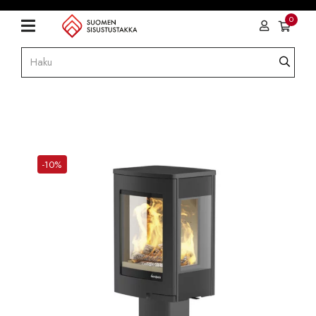
0
-10%