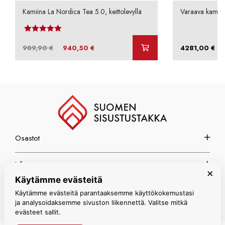
Kamiina La Nordica Tea 5.0, keittolevyllä
Varaava kamii
Arvostelu tuotteesta:
4.00
/ 5
Alkuperäinen
Nykyinen
–
989,90
€
940,50
€
4281,00
€
hinta
hinta
oli:
on:
989,90 €.
940,50 €.
Osastot
Info
×
Käytämme evästeitä
Espoon myymälä
Käytämme evästeitä parantaaksemme käyttökokemustasi
ja analysoidaksemme sivuston liikennettä. Valitse mitkä
evästeet sallit.