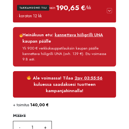
oli:
on:
190,65 €
/kk
vain
TAKKAHUONE-TILI
2490,00 €.
2241,00
· koroton 12 kk
Luottoaika
12 kk
Heinäkuun etu:
kannettava hiiligrilli UNA
Korko
0 %
kaupan päälle
Käsittelymaksu
3,90 €/kk
Yli 900 € verkkokauppatilauksiin kaupan päälle
kannettava hiiligrilli UNA (ovh. 139 €). Etu voimassa
Maksettava yhteensä
2 287,80 €
9.8 asti.
Ale voimassa! Tilaa
2pv 03:55:56
kuluessa saadaksesi tuotteen
kampanjahinnalla!
+ toimitus
140,00
€
Määrä
Määrä