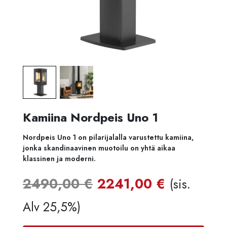
Kamiina Nordpeis Uno 1
Nordpeis Uno 1 on pilarijalalla varustettu kamiina,
jonka skandinaavinen muotoilu on yhtä aikaa
klassinen ja moderni.
Alkuperäinen
Nykyine
2490,00
€
2241,00
€
(sis.
hinta
hinta
Alv 25,5%)