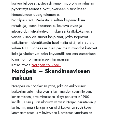
korkea tulipesä, puhdaslinjainen muotoilu ja jalustan
pyöristetyt reunat tuovat jokaiseen sisustukseen
hienostuneen designelementin.
Nordpeis YoU Pedestal sisältää käytännöllisiä
ratkaisuja, kuten itsestään sulkeutuva oven ja
integroidun tuhkalaatikon mukavaa käyttökokemusta
varten. Siinä on suuret lasipinnat, jotka tarjoavat
vaikuttavan liekkinäkymän huolimatta siitä, että se vie
vähän tilaa huoneessa. Sen pehmeät muodot kietovat
liekit ja yhdistävät sekä käytännöllisen että esteettisen
toiminnon toiminnalliseen harmoniaan.
Katso myös
Nordpeis You Steel!
Nordpeis – Skandinaaviseen
makuun
Nordpeis on norjalainen yritys, joka on erikoistunut
korkealaatuisten tulisijojen ja kamiinoiden suunnitteluun,
kehittämiseen ja valmistukseen. Yritys perustettiin 1980-
luvulla, ja sen juuret ulottuvat vahvasti Norjan perinteisiin ja
kulttuuriin, missä tulisijalla on ollut keskeinen rooli kotien
lämmittämisessä ja viihtyisyyden luomisessa vuosisatojen