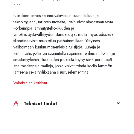
ajan.
Nordpeis panostaa innovatiiviseen suunnitteluun ja
teknologiaan, tarjoten tuotteita, jotka eivät ainoastaan täytä
korkeimpia lämmitystehokkuuden ja
ympäristöystävällisyyden standardeja, mutta myös edustavat
skandinaavista muotoilua parhaimmillaan. Yrityksen
valikoimaan kuuluu monenlaisia tulisijoja, uuneja ja
kamiinoita, jotka on suunniteltu sopimaan erilaisiin tiloihin ja
sisustustyyleihin. Tuotteiden joukosta löytyy sekä perinteisiä
että moderneja malleja, jotka voivat toimia kodin lämmön
lähteenä sekä tyylikkäänä sisustuselementtinä.
Valmistajan kotisivut
Tekniset tiedot