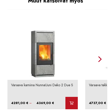
Muut katsoivat myös
Varaava kamiina NunnaUuni Deko 2 Due S
Varaava takka N
Hintaluokka:
–
–
4281,00
€
4369,00
€
4737,00
€
4281,00 €