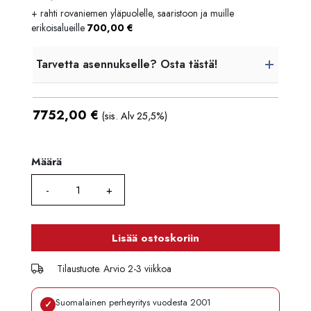
Korko
0 %
+ rahti rovaniemen yläpuolelle, saaristoon ja muille
Käsittelymaksu
3,90 €/kk
erikoisalueille
700,00
€
Maksettava yhteensä
7 798,80 €
Tarvetta asennukselle? Osta tästä!
7752,00
€
(sis. Alv 25,5%)
Määrä
Määrä
Lisää ostoskoriin
Tilaustuote. Arvio 2-3 viikkoa
Suomalainen perheyritys vuodesta 2001
✓