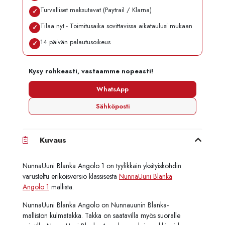
Turvalliset maksutavat (Paytrail / Klarna)
✓
Tilaa nyt - Toimitusaika sovittavissa aikataulusi mukaan
✓
14 päivän palautusoikeus
✓
Kysy rohkeasti, vastaamme nopeasti!
WhatsApp
Sähköposti
Kuvaus
NunnaUuni Blanka Angolo 1 on tyylikkäin yksityiskohdin
varusteltu erikoisversio klassisesta
NunnaUuni Blanka
Angolo 1
mallista.
NunnaUuni Blanka Angolo on Nunnauunin Blanka-
malliston kulmatakka. Takka on saatavilla myös suoralle