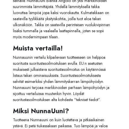
seinälle. NunnaUuni Blanka Angolo on yksi markkinoiden
suurimmista lämmittäjistä. Yhdellä lämmityksellä takka
luovuttaa lämpöä jopa kaksi vuorokautta. Kulmatakkaan on
saatavilla tyylikkäitä yksityiskohtia, joilla tuot eloa takan
ulkonäköön. Takka on saatavilla perinteisen vuolukivipinnan
lisäksi tummalla ja vaalealla laattapinnalla, joten se sopii
myös modernimpaan tilaan.
Muista vertailla!
Nunnauunin vertailu kilpailevaan tuotteeseen on helppoa
suoritusta suoritustasoilmoituksen avulla. EU:n asetusten
mukaisesti julkaistava suoritustasoilmoitus on käytännössä
listaus takan ominaisuuksista. Suoritustasoilmoituksesta
selvität esimerkiksi yhden lämmityskerran lämpöhyödyn.
Nunnauuni tarjoaa markkinoiden parhaan lämpöhyödyn ja
sijoittuu vertailuissa muutenkin hyvin. Löydät
suoritustasoilmoituksen alta kohdasta “tekniset tiedot”.
Miksi NunnaUuni?
Tuotteena Nunnauuni on kuin luotettava ja pitkäaikainen
ystävä. Ei petä tiukassakaan paikassa. Tuo lämpöä ja valoa