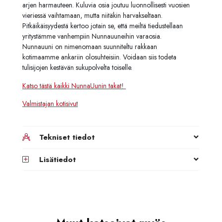
arjen harmauteen. Kuluvia osia joutuu luonnollisesti vuosien
vieriessä vaihtamaan, mutta niitäkin harvakseltaan.
Pitkäikäisyydestä kertoo jotain se, että meiltä tiedustellaan
yritystämme vanhempiin Nunnauuneihin varaosia.
Nunnauuni on nimenomaan suunniteltu rakkaan
kotimaamme ankariin olosuhteisiin. Voidaan siis todeta
tulisijojen kestävän sukupolvelta toiselle.
Katso tästä kaikki NunnaUunin takat!
Valmistajan kotisivut
Tekniset tiedot
Lisätiedot