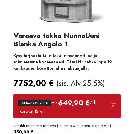
Varaava takka NunnaUuni
Blanka Angolo 1
Kysy tarjousta tälle takalle asennettuna ja
toimitettuna kohteeseesi! Tämäkin takka jopa 12
kuukauden korottomalla maksuajalla.
7752,00
€
(sis. Alv 25,5%)
649,90 €
/kk
vain
TAKKAHUONE-TILI
· koroton 12 kk
+ rahti manner-suomeen (alueet rovaniemen alapuolella)
Luottoaika
12 kk
350,00
€