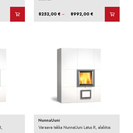
Hintaluokka:
Hintaluokka:
8252,00
€
–
8992,00
€
8252,00 €
8252,00 €
-
8992,00 €
8992,00 €
NunnaUuni
R,
Varaava takka NunnaUuni Latus R, alaliitos