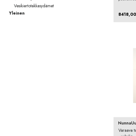
Vesikiertotakkasydämet
Yleinen
8418,0
NunnaUu
Varaava t