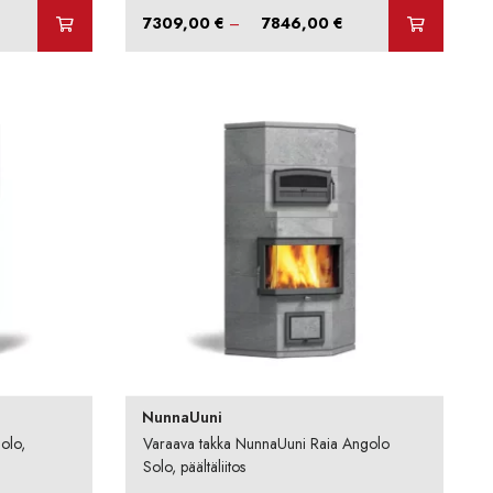
Hintaluokka:
7309,00
€
–
7846,00
€
7309,00 €
-
7846,00 €
NunnaUuni
olo,
Varaava takka NunnaUuni Raia Angolo
Solo, päältäliitos