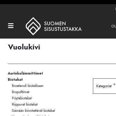
OU
Kaikki tuotteet
Tuotemerkit
Vuolukivi
OUTLET
Takat
Aurinkolämmittimet
Hormit
Biotakat
Ulkotulisijat
Bioetanoli biotakkaan
Kategoriat
Biopolttimet
Kiukaat
Pöytäbiotakat
Riippuvat biotakat
Muut tuotteet
Seinään kiinnitettävät biotakat