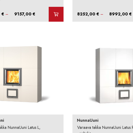
Hintaluokka:
0
€
–
9157,00
€
8252,00
€
–
8992,00
€
8418,00 €
-
-
9157,00 €
ni
NunnaUuni
akka NunnaUuni Latus L,
Varaava takka NunnaUuni Latus 