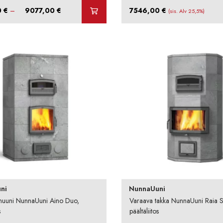
Hintaluokka:
0
€
–
9077,00
€
7546,00
€
(sis. Alv 25,5%)
8255,00 €
-
9077,00 €
ni
NunnaUuni
inuuni NunnaUuni Aino Duo,
Varaava takka NunnaUuni Raia S
s
päältäliitos