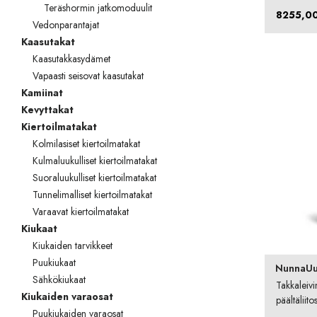
Teräshormin jatkomoduulit
8255,0
TOTO
Vedonparantajat
Kaasutakat
Kylpyhuonekalusteet
Kaasutakkasydämet
Vapaasti seisovat kaasutakat
Kamiinat
Kevyttakat
Kiertoilmatakat
Kolmilasiset kiertoilmatakat
Kulmaluukulliset kiertoilmatakat
Suoraluukulliset kiertoilmatakat
Tunnelimalliset kiertoilmatakat
Varaavat kiertoilmatakat
Kiukaat
Kiukaiden tarvikkeet
Puukiukaat
NunnaUu
Sähkökiukaat
Takkaleiv
Kiukaiden varaosat
päältäliito
Puukiukaiden varaosat