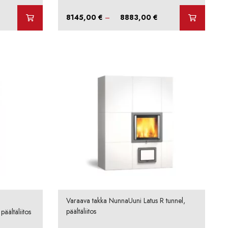
intaluokka:
Hintaluokka:
8145,00
€
–
8883,00
€
613,00 €
8145,00 €
-
021,00 €
8883,00 €
Varaava takka NunnaUuni Latus R tunnel,
päältäliitos
äältäliitos