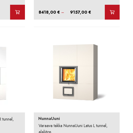
Hintaluokka:
8418,00
€
–
9157,00
€
8418,00 €
-
9157,00 €
NunnaUuni
 tunnel,
Varaava takka NunnaUuni Latus L tunnel,
alaliitos