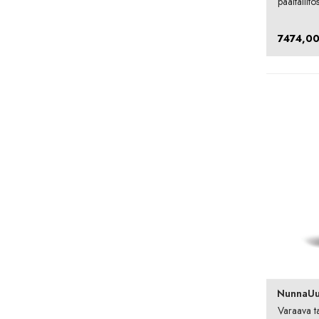
päältäliito
7474,0
NunnaUu
Varaava t