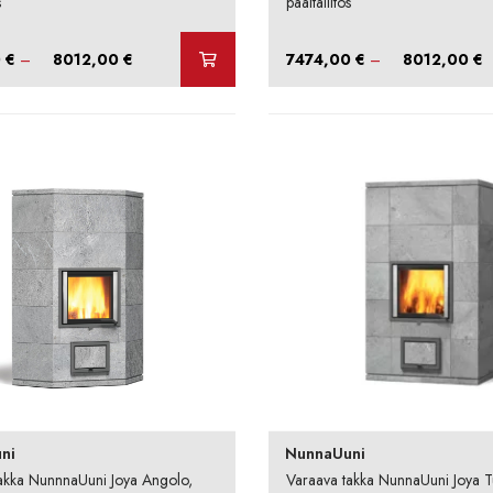
s
päältäliitos
Hintaluokka:
H
0
€
–
8012,00
€
7474,00
€
–
8012,00
€
7474,00 €
7
-
-
8012,00 €
8
ni
NunnaUuni
akka NunnnaUuni Joya Angolo,
Varaava takka NunnaUuni Joya T