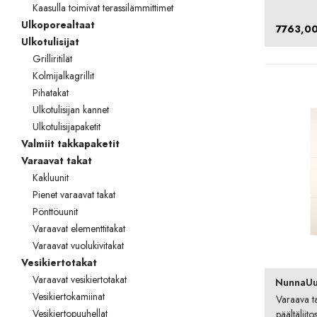
Kaasulla toimivat terassilämmittimet
Ulkoporealtaat
7763,0
Ulkotulisijat
Grilliritilät
Kolmijalkagrillit
Pihatakat
Ulkotulisijan kannet
Ulkotulisijapaketit
Valmiit takkapaketit
Varaavat takat
Kakluunit
Pienet varaavat takat
Pönttöuunit
Varaavat elementtitakat
Varaavat vuolukivitakat
Vesikiertotakat
Varaavat vesikiertotakat
NunnaUu
Vesikiertokamiinat
Varaava t
Vesikiertopuuhellat
päältäliito