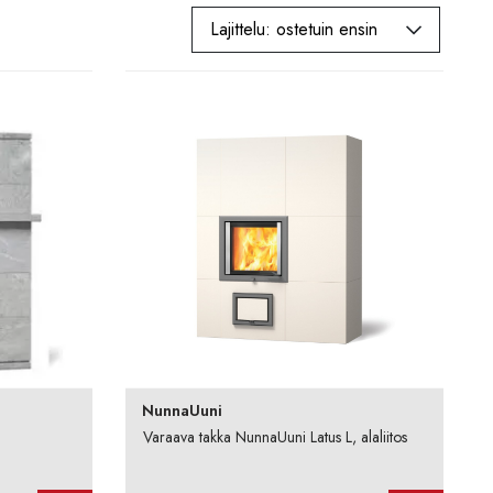
NunnaUuni
1
Varaava takka NunnaUuni Latus L, alaliitos