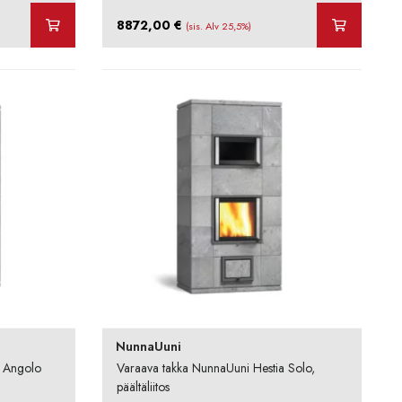
8872,00
€
(sis. Alv 25,5%)
NunnaUuni
a Angolo
Varaava takka NunnaUuni Hestia Solo,
päältäliitos