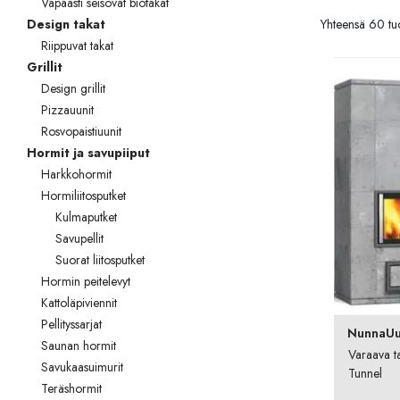
Vapaasti seisovat biotakat
Palvelut
Yhteensä 60 tuo
Design takat
Riippuvat takat
Kampanjat
Grillit
Yhteystiedot
Design grillit
Pizzauunit
Pyydä tarjous
Rosvopaistiuunit
Hormit ja savupiiput
Projektit
Harkkohormit
Hormiliitosputket
Arkkitehdeille
Kulmaputket
Savupellit
Ostajan opas
Suorat liitosputket
Blogi
Hormin peitelevyt
Kattoläpiviennit
Yrityksemme
Pellityssarjat
NunnaUu
Saunan hormit
Varaava t
FAQ
Savukaasuimurit
Tunnel
Teräshormit
Tulisija