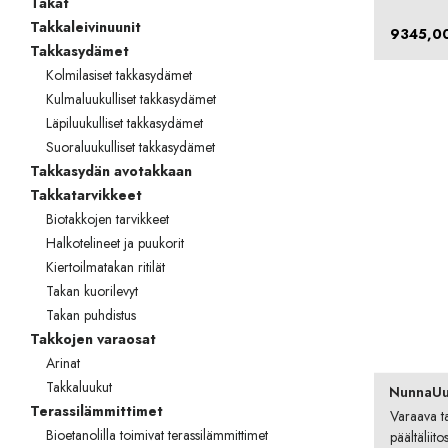
Takat
Takkaleivinuunit
9345,0
Takkasydämet
Kolmilasiset takkasydämet
Kulmaluukulliset takkasydämet
Läpiluukulliset takkasydämet
Suoraluukulliset takkasydämet
Takkasydän avotakkaan
Takkatarvikkeet
Biotakkojen tarvikkeet
Halkotelineet ja puukorit
Kiertoilmatakan ritilät
Takan kuorilevyt
Takan puhdistus
Takkojen varaosat
Arinat
Takkaluukut
NunnaUu
Terassilämmittimet
Varaava t
Bioetanolilla toimivat terassilämmittimet
päältäliito