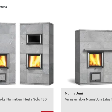
tetta
ni
NunnaUuni
akka NunnaUuni Hestia Solo 180
Varaava takka NunnaUuni Latus 