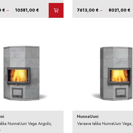
Hintaluokka:
H
0
€
–
10581,00
€
7613,00
€
–
8021,00
€
9345,00 €
7
-
-
10581,00 €
8
ni
NunnaUuni
akka NunnaUuni Vega Angolo,
Varaava takka NunnaUuni Vega, p
s