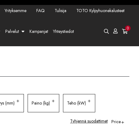
Yrityksemme
FAQ
Tulisija
TOTO Kylpyhuonekalusteet
0
Palvelut
Kampanjat
Yhteystiedot
yys (mm)
Paino (kg)
Teho (kW)
Tyhjennä suodattimet
Price