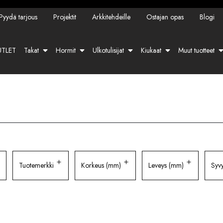
Pyydä tarjous
Projektit
Arkkitehdeille
Ostajan opas
Blogi
TLET
Takat
Hormit
Ulkotulisijat
Kiukaat
Muut tuotteet
Tuotemerkki
Korkeus (mm)
Leveys (mm)
Syv