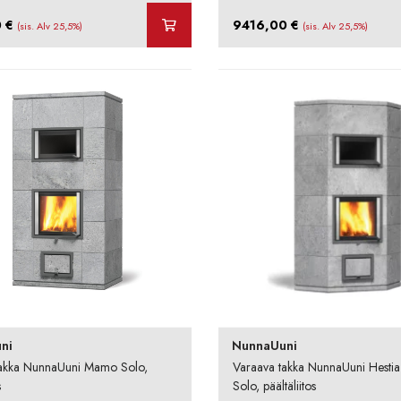
0
€
9416,00
€
(sis. Alv 25,5%)
(sis. Alv 25,5%)
ni
NunnaUuni
takka NunnaUuni Mamo Solo,
Varaava takka NunnaUuni Hesti
s
Solo, päältäliitos