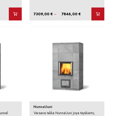
intaluokka:
Hintaluokka:
7309,00
€
–
7846,00
€
474,00 €
7309,00 €
-
012,00 €
7846,00 €
NunnaUuni
unnel
Varaava takka NunnaUuni Joya täyskierto,