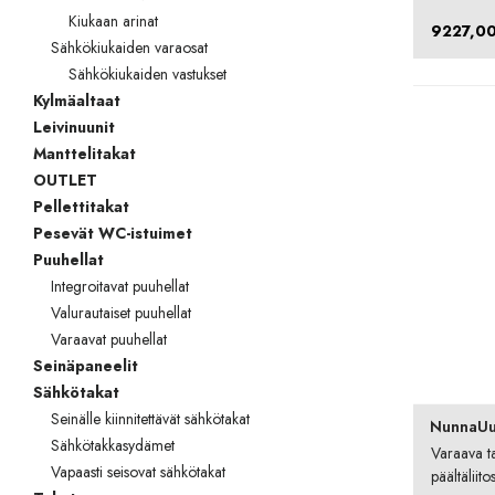
Kiukaan arinat
9227,0
Sähkökiukaiden varaosat
Sähkökiukaiden vastukset
Kylmäaltaat
Leivinuunit
Manttelitakat
OUTLET
Pellettitakat
Pesevät WC-istuimet
Puuhellat
Integroitavat puuhellat
Valurautaiset puuhellat
Varaavat puuhellat
Seinäpaneelit
Sähkötakat
Seinälle kiinnitettävät sähkötakat
NunnaUu
Sähkötakkasydämet
Varaava 
Vapaasti seisovat sähkötakat
päältäliito