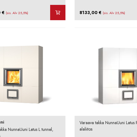
0
€
8133,00
€
(sis. Alv 25,5%)
(sis. Alv 25,5%)
ni
Varaava takka NunnaUuni Latus R
alaliitos
akka NunnaUuni Latus L tunnel,
s