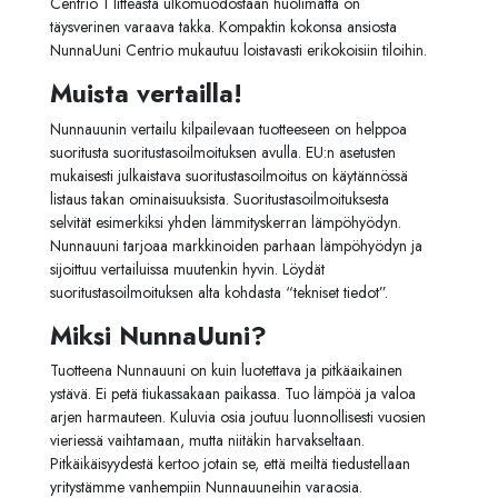
Centrio 1 litteästä ulkomuodostaan huolimatta on
täysverinen varaava takka.
Kompaktin kokonsa ansiosta
NunnaUuni Centrio mukautuu loistavasti erikokoisiin tiloihin.
Muista vertailla!
Nunnauunin vertailu kilpailevaan tuotteeseen on helppoa
suoritusta suoritustasoilmoituksen avulla. EU:n asetusten
mukaisesti julkaistava suoritustasoilmoitus on käytännössä
listaus takan ominaisuuksista. Suoritustasoilmoituksesta
selvität esimerkiksi yhden lämmityskerran lämpöhyödyn.
Nunnauuni tarjoaa markkinoiden parhaan lämpöhyödyn ja
sijoittuu vertailuissa muutenkin hyvin. Löydät
suoritustasoilmoituksen alta kohdasta “tekniset tiedot”.
Miksi NunnaUuni?
Tuotteena Nunnauuni on kuin luotettava ja pitkäaikainen
ystävä. Ei petä tiukassakaan paikassa. Tuo lämpöä ja valoa
arjen harmauteen. Kuluvia osia joutuu luonnollisesti vuosien
vieriessä vaihtamaan, mutta niitäkin harvakseltaan.
Pitkäikäisyydestä kertoo jotain se, että meiltä tiedustellaan
yritystämme vanhempiin Nunnauuneihin varaosia.