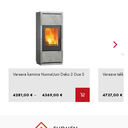
Varaava kamiina NunnaUuni Deko 2 Due S
Varaava takka N
Hintaluokka:
–
–
4281,00
€
4369,00
€
4737,00
€
4281,00 €
-
4369,00 €