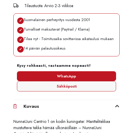
Tilaustuote. Arvio 2-3 viikkoa
Suomalainen perheyritys vuodesta 2001
✓
Turvalliset maksutavat (Paytrail / Klarna)
✓
Tilaa nyt - Toimitusaika sovittavissa aikataulusi mukaan
✓
14 päivän palautusoikeus
✓
Kysy rohkeasti, vastaamme nopeasti!
WhatsApp
Sähköposti
Kuvaus
NunnaUuni Centrio 1 on kodin kuningatar. Manttelitakkaa
muistuttava takka hämää ulkonäöllään – NunnaUuni