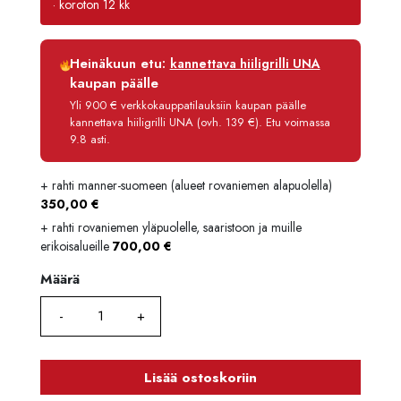
· koroton 12 kk
Luottoaika
12 kk
Heinäkuun etu:
kannettava hiiligrilli UNA
Korko
0 %
kaupan päälle
Käsittelymaksu
3,90 €/kk
Yli 900 € verkkokauppatilauksiin kaupan päälle
kannettava hiiligrilli UNA (ovh. 139 €). Etu voimassa
Maksettava yhteensä
5 652,80 €
9.8 asti.
+ rahti manner-suomeen (alueet rovaniemen alapuolella)
350,00
€
+ rahti rovaniemen yläpuolelle, saaristoon ja muille
erikoisalueille
700,00
€
Määrä
Määrä
Lisää ostoskoriin