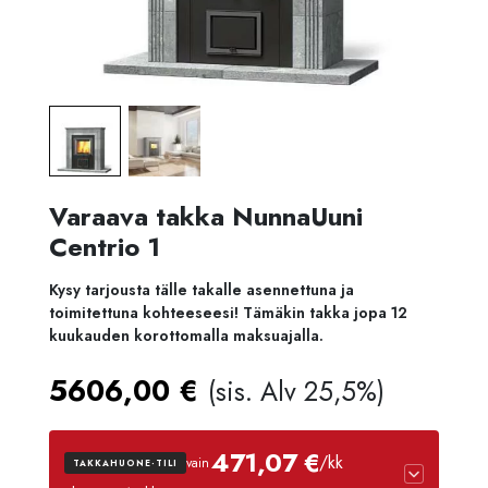
Varaava takka NunnaUuni
Centrio 1
Kysy tarjousta tälle takalle asennettuna ja
toimitettuna kohteeseesi! Tämäkin takka jopa 12
kuukauden korottomalla maksuajalla.
5606,00
€
(sis. Alv 25,5%)
471,07 €
/kk
vain
TAKKAHUONE-TILI