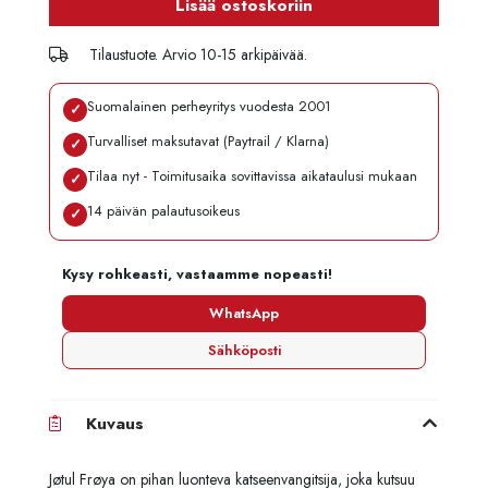
Lisää ostoskoriin
Tilaustuote. Arvio 10-15 arkipäivää.
Suomalainen perheyritys vuodesta 2001
✓
Turvalliset maksutavat (Paytrail / Klarna)
✓
Tilaa nyt - Toimitusaika sovittavissa aikataulusi mukaan
✓
14 päivän palautusoikeus
✓
Kysy rohkeasti, vastaamme nopeasti!
WhatsApp
Sähköposti
Kuvaus
Jøtul Frøya on pihan luonteva katseenvangitsija, joka kutsuu