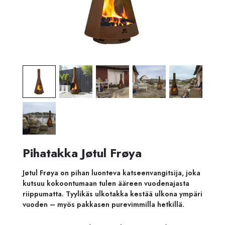
Pihatakka Jøtul Frøya
Jøtul Frøya on pihan luonteva katseenvangitsija, joka
kutsuu kokoontumaan tulen ääreen vuodenajasta
riippumatta. Tyylikäs ulkotakka kestää ulkona ympäri
vuoden – myös pakkasen purevimmilla hetkillä.