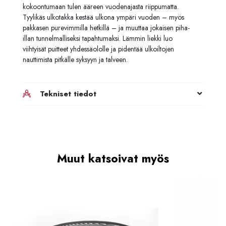
kokoontumaan tulen ääreen vuodenajasta riippumatta.
Tyylikäs ulkotakka kestää ulkona ympäri vuoden – myös
pakkasen purevimmilla hetkillä – ja muuttaa jokaisen piha-
illan tunnelmalliseksi tapahtumaksi. Lämmin liekki luo
viihtyisät puitteet yhdessäololle ja pidentää ulkoiltojen
nauttimista pitkälle syksyyn ja talveen.
Tekniset tiedot
Muut katsoivat myös