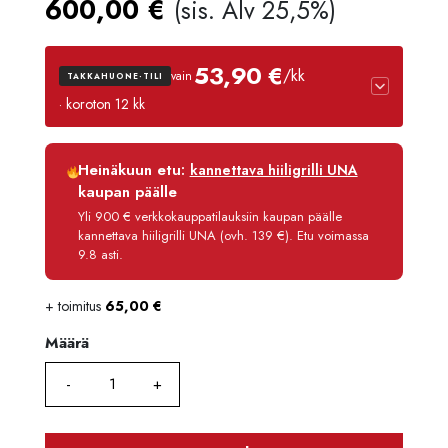
600,00
€
(sis. Alv 25,5%)
53,90 €
/kk
vain
TAKKAHUONE-TILI
· koroton 12 kk
Luottoaika
12 kk
Heinäkuun etu:
kannettava hiiligrilli UNA
Korko
0 %
kaupan päälle
Käsittelymaksu
3,90 €/kk
Yli 900 € verkkokauppatilauksiin kaupan päälle
kannettava hiiligrilli UNA (ovh. 139 €). Etu voimassa
Maksettava yhteensä
646,80 €
9.8 asti.
+ toimitus
65,00
€
Määrä
Määrä