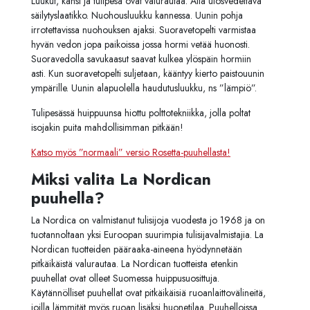
Luukut, kansi ja tulipesä ovat valurautaa. Alla ulosvedettävä
säilytyslaatikko. Nuohousluukku kannessa. Uunin pohja
irrotettavissa nuohouksen ajaksi. Suoravetopelti varmistaa
hyvän vedon jopa paikoissa jossa hormi vetää huonosti.
Suoravedolla savukaasut saavat kulkea ylöspäin hormiin
asti. Kun suoravetopelti suljetaan, kääntyy kierto paistouunin
ympärille. Uunin alapuolella haudutusluukku, ns ”lämpiö”.
Tulipesässä huippuunsa hiottu polttotekniikka, jolla poltat
isojakin puita mahdollisimman pitkään!
Katso myös ”normaali” versio Rosetta-puuhellasta!
Miksi valita La Nordican
puuhella?
La Nordica on valmistanut tulisijoja vuodesta jo 1968 ja on
tuotannoltaan yksi Euroopan suurimpia tulisijavalmistajia. La
Nordican tuotteiden pääraaka-aineena hyödynnetään
pitkäikäistä valurautaa. La Nordican tuotteista etenkin
puuhellat ovat olleet Suomessa huippusuosittuja.
Käytännölliset puuhellat ovat pitkäikäisiä ruoanlaittovälineitä,
joilla lämmität myös ruoan lisäksi huonetilaa. Puuhelloissa