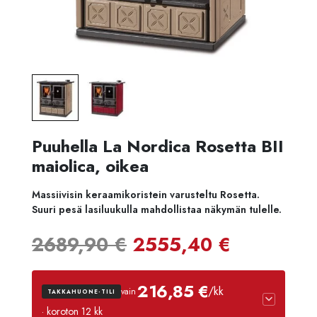
Puuhella La Nordica Rosetta BII
maiolica, oikea
Massiivisin keraamikoristein varusteltu Rosetta.
Suuri pesä lasiluukulla mahdollistaa näkymän tulelle.
Alkuperäinen
Nykyine
2689,90
€
2555,40
€
hinta
hinta
216,85 €
/kk
vain
TAKKAHUONE-TILI
oli:
on:
· koroton 12 kk