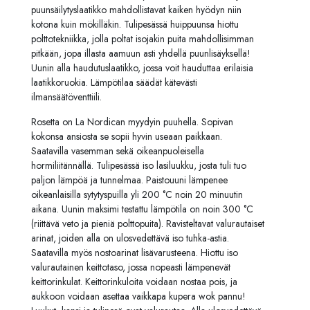
puunsäilytyslaatikko mahdollistavat kaiken hyödyn niin
kotona kuin mökilläkin. Tulipesässä huippuunsa hiottu
polttotekniikka, jolla poltat isojakin puita mahdollisimman
pitkään, jopa illasta aamuun asti yhdellä puunlisäyksellä!
Uunin alla haudutuslaatikko, jossa voit hauduttaa erilaisia
laatikkoruokia. Lämpötilaa säädät kätevästi
ilmansäätöventtiili.
Rosetta on La Nordican myydyin puuhella. Sopivan
kokonsa ansiosta se sopii hyvin useaan paikkaan.
Saatavilla
vasemman
sekä oikeanpuoleisella
hormiliitännällä. Tulipesässä iso lasiluukku, josta tuli tuo
paljon lämpöä ja tunnelmaa. Paistouuni lämpenee
oikeanlaisilla sytytyspuilla yli 200 °C noin 20 minuutin
aikana. Uunin maksimi testattu lämpötila on noin 300 °C
(riittävä veto ja pieniä polttopuita). Ravisteltavat valurautaiset
arinat, joiden alla on ulosvedettävä iso tuhka-astia.
Saatavilla myös
nostoarinat
lisävarusteena. Hiottu iso
valurautainen keittotaso, jossa nopeasti lämpenevät
keittorinkulat. Keittorinkuloita voidaan nostaa pois, ja
aukkoon voidaan asettaa vaikkapa kupera wok pannu!