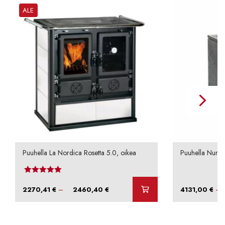
ALE
Puuhella La Nordica Rosetta 5.0, oikea
Puuhella Nunna
Arvostelu tuotteesta:
4.50
/ 5
Hintaluokka:
–
–
2270,41
€
2460,40
€
4131,00
€
2270,41 €
-
2460,40 €