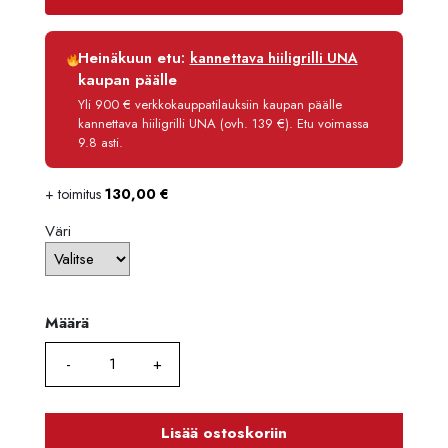
2689,90 €.
2555,40
Luottoaika
12 kk
Heinäkuun etu:
kannettava hiiligrilli UNA
Korko
0 %
kaupan päälle
Käsittelymaksu
3,90 €/kk
Yli 900 € verkkokauppatilauksiin kaupan päälle
kannettava hiiligrilli UNA (ovh. 139 €). Etu voimassa
Maksettava yhteensä
2 602,20 €
9.8 asti.
+ toimitus
130,00
€
Väri
Määrä
Määrä
Lisää ostoskoriin