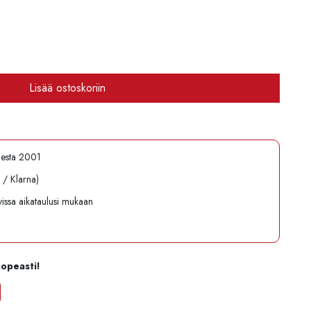
Lisää ostoskoriin
desta 2001
l / Klarna)
avissa aikataulusi mukaan
nopeasti!