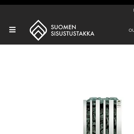
OU
Kaikki tuotteet
Tuotemerkit
OUTLET
Takat
Hormit
Ulkotulisijat
Kiukaat
Muut tuotteet