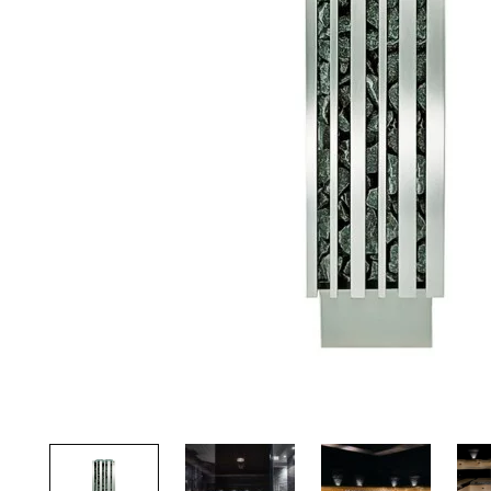
Palvelut
Kampanjat
Yhteystiedot
Pyydä tarjous
Projektit
Arkkitehdeille
Ostajan opas
Blogi
Yrityksemme
FAQ
Tulisija