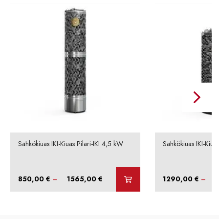
Sähkökiuas IKI-Kiuas Pilari-IKI 4,5 kW
Sähkökiuas IKI-Kiuas
Hintaluokka:
850,00
€
–
1565,00
€
1290,00
€
–
850,00 €
-
1565,00 €