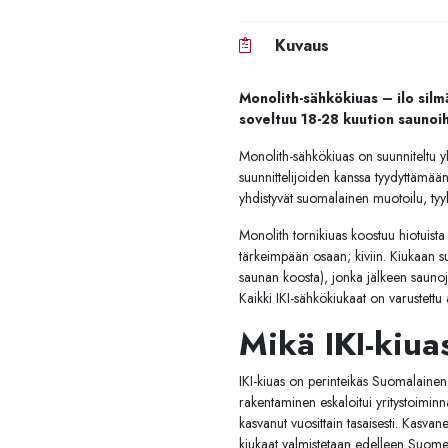
Kuvaus
Monolith-sähkökiuas – ilo silmä
soveltuu 18-28 kuution saunoih
Monolith-sähkökiuas on suunniteltu yh
suunnittelijoiden kanssa tyydyttämään
yhdistyvät suomalainen muotoilu, tyyli
Monolith tornikiuas koostuu hiotuist
tärkeimpään osaan; kiviin. Kiukaan s
saunan koosta), jonka jälkeen saunoja
Kaikki IKI-sähkökiukaat on varustettu 
Mikä IKI-kiua
IKI-kiuas on perinteikäs Suomalainen
rakentaminen eskaloitui yritystoiminna
kasvanut vuosittain tasaisesti. Kasvan
kiukaat valmistetaan edelleen Suomes