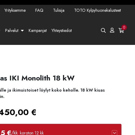
Yrityksemme
FAQ
Tulisija
TOTO Kylpyhuonekalusteet
0
Palvelut
Kampanjat
Yhteystiedot
uas IKI Monolith 18 kW
lle ja ikimuistoiset löylyt koko keholle. 18 kW kiuas
in.
Hintaluokka:
450,00
€
1695,00 €
15 €
/kk
· koroton 12 kk