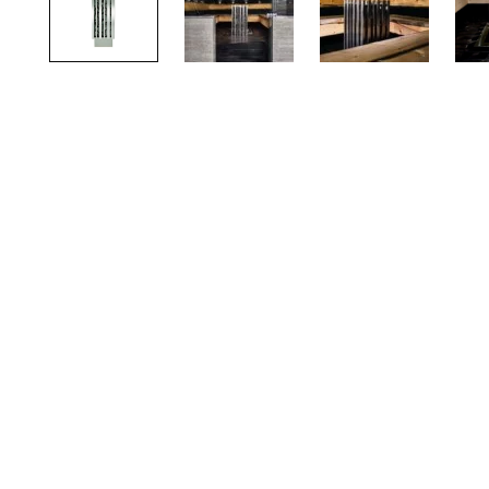
TOTO
Kylpyhuonekalusteet