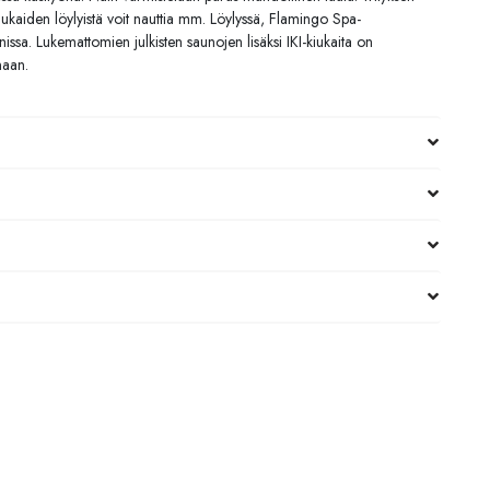
kiukaiden löylyistä voit nauttia mm. Löylyssä, Flamingo Spa-
issa. Lukemattomien julkisten saunojen lisäksi IKI-kiukaita on
naan.