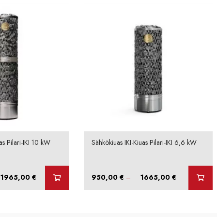
as Pilari-IKI 10 kW
Sähkökiuas IKI-Kiuas Pilari-IKI 6,6 kW
Hintaluokka:
Hintaluokka:
1965,00
€
950,00
€
–
1665,00
€
1250,00 €
950,00 €
-
-
1965,00 €
1665,00 €