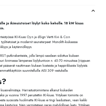
lle ja ikimuistoiset löylyt koko keholle. 18 kW kiuas
in.
teistyössä IKI-Kiuas Oy:n ja dSign Vertti Kivi & Co:n
 tyylitietoiset ja modernit saunatarpeet. Monolith-kiukaassa
kkyys ja käytännöllisyys.
a RST-putkirakenteista, jolla lämpö saadaan sidottua kiukaan
uuri kivimassa lämpenee löylykuntoon n. 45-70 minuutissa (riippuen
t pääsevät nauttimaan kiukaan kosteista ja happirikkaista löylyistä.
ammattikäyttöön suunnitelluilla AISI 309 vastuksilla.
s?
 kiuasvalmistaja. Harrastustoimintana alkanut kiukaiden
ksi ja vuonna 1997 perustettiin IKI-kiuas. Yrityksen toiminta on
eesta suosiosta huolimatta IKI-kiuas ei tingi laadustaan, vaan kaikki
sa käsityönä. Näin varmistetaan paras mahdollinen laatu. Yrityksen