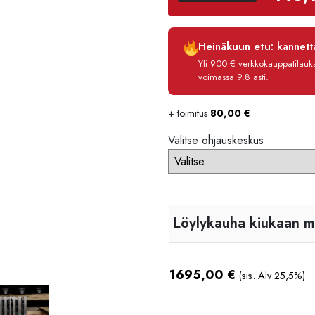
Luottoaika
Heinäkuun etu:
kannetta
Korko
Yli 900 € verkkokauppatilauksi
Käsittelymaksu
voimassa 9.8 asti.
Maksettava yhteensä
+ toimitus
80,00
€
Valitse ohjauskeskus
Löylykauha kiukaan 
1695,00
€
(sis. Alv 25,5%)