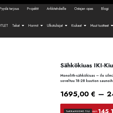
Pyydä tarjous
Projektit
Arkkitehdeille
Ostajan opas
Blogi
TLET
Takat
Hormit
Ulkotulisijat
Kiukaat
Muut tuotteet
Sähkökiuas IKI-Ki
Monolith-sähkökiuas – ilo silmä
soveltuu 18-28 kuution saunoih
–
1695,00
€
2
145,
vain
TAKKAHUONE-TILI