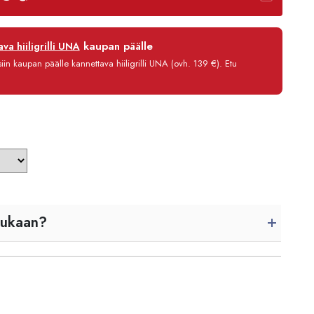
-
2450,00 €
12 kk
kaupan päälle
va hiiligrilli UNA
0 %
in kaupan päälle kannettava hiiligrilli UNA (ovh. 139 €). Etu
3,90 €/kk
1 741,80 €
mukaan?