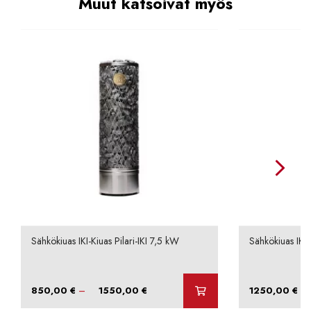
Muut katsoivat myös
Sähkökiuas IKI-Kiuas Pilari-IKI 7,5 kW
Sähkökiuas IKI-
Hintaluokka:
–
–
850,00
€
1550,00
€
1250,00
€
850,00 €