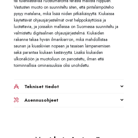
tai tulenkestävää ruostumatonta terästä mallista riippuen.
Vastusten muoto on suunniteltu siten, että pintalämpöteho
pysyy matalana, mikä lisää niiden pitkäikäisyyttä. Kiukaissa
käytettävät ohjausjärjestelmät ovat helppokäyttöisiä ja
luotettavia, ja joissakin malleissa on Suomessa suunniteltu ja
valmistettu digitaalinen ohjausjärjestelmä. Kiukaiden
rakenne takaa hyvän ilmankierron, mikä mahdollistaa
saunan ja kiuaskivien nopean ja tasaisen lämpenemisen
sekä parantaa kiukaan kestävyyttä. Lisäksi kiukaiden
ulkonäköön ja muotoiluun on panostettu, ilman että
toiminnallisia ominaisuuksia olisi unohdettu.
Tekniset tiedot
Asennusohjeet