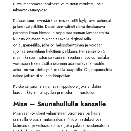
ruostumattomasta teräksestä valmistetut vastukset, jotka
takaavat kestävyyden.
Kiukaan suuri kivimäärä varmistaa, että löylyt ovat pehmeät
ja kestävät pitkään. Kiuaskivien välissä oleva ilmakanava
parantaa ilman kiertoa ja nopeuttaa saunan lämpenemistä.
Kiuasta ohjataan mukana tulevalla digitaalisella
ohjauspaneelilla, joka on helppokäyttöinen ja voidaan
sijoittaa saunatilaan haluttuun paikkaan. Paneelissa on 5
metrin kaapeli, joten se voidaan asentaa myös esimerkiksi
viereiseen tilaan. Lisäksi saunaan asennettava lämpötila-
anturi on varustettu yhtä pitkällä kaapelilla. Ohjauspaneelista
näkee jatkuvasti saunan lämpötilan.
Kuiske on suomalainen avainlipputuote, joka yhdistää
laadun, käytännöllisyyden ja modernin muotoilun.
Misa – Saunahullulle kansalle
Misan sähkökiukaat valmistetaan Suomessa parhaista
saatavilla olevista materiaaleista. Niiden vastukset ovat
kotimaisia, ja vastusputket ovat joko paksua ruostumatonta