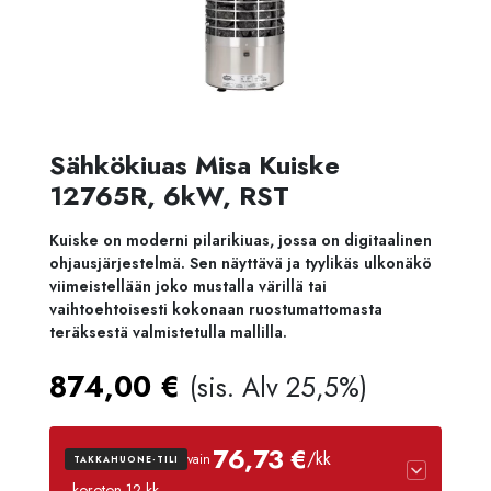
Sähkökiuas Misa Kuiske
12765R, 6kW, RST
Kuiske on moderni pilarikiuas, jossa on digitaalinen
ohjausjärjestelmä. Sen näyttävä ja tyylikäs ulkonäkö
viimeistellään joko mustalla värillä tai
vaihtoehtoisesti kokonaan ruostumattomasta
teräksestä valmistetulla mallilla.
874,00
€
(sis. Alv 25,5%)
76,73 €
/kk
vain
TAKKAHUONE-TILI
· koroton 12 kk