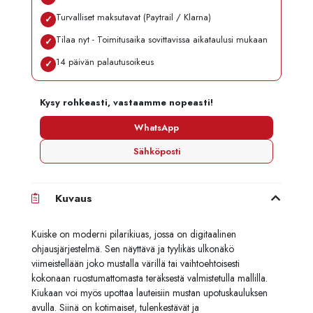
Turvalliset maksutavat (Paytrail / Klarna)
✓
Tilaa nyt - Toimitusaika sovittavissa aikataulusi mukaan
✓
14 päivän palautusoikeus
✓
Kysy rohkeasti, vastaamme nopeasti!
WhatsApp
Sähköposti
Kuvaus
Kuiske on moderni pilarikiuas, jossa on digitaalinen
ohjausjärjestelmä. Sen näyttävä ja tyylikäs ulkonäkö
viimeistellään joko mustalla värillä tai vaihtoehtoisesti
kokonaan ruostumattomasta teräksestä valmistetulla mallilla.
Kiukaan voi myös upottaa lauteisiin mustan upotuskauluksen
avulla. Siinä on kotimaiset, tulenkestävät ja