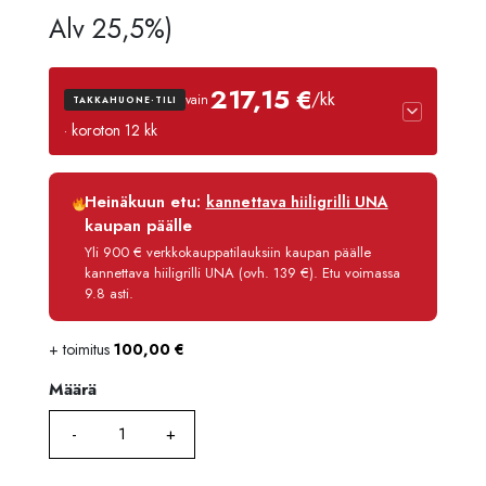
hinta
hinta
Alv 25,5%)
oli:
on:
217,15 €
/kk
vain
TAKKAHUONE-TILI
3970,00 €.
2559,00
· koroton 12 kk
Luottoaika
12 kk
Heinäkuun etu:
kannettava hiiligrilli UNA
Korko
0 %
kaupan päälle
Käsittelymaksu
3,90 €/kk
Yli 900 € verkkokauppatilauksiin kaupan päälle
kannettava hiiligrilli UNA (ovh. 139 €). Etu voimassa
Maksettava yhteensä
2 605,80 €
9.8 asti.
+ toimitus
100,00
€
Määrä
Määrä