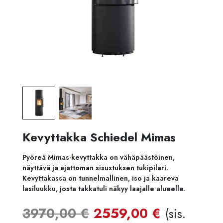
Kevyttakka Schiedel Mimas
Pyöreä Mimas-kevyttakka on vähäpäästöinen,
näyttävä ja ajattoman sisustuksen tukipilari.
Kevyttakassa on tunnelmallinen, iso ja kaareva
lasiluukku, josta takkatuli näkyy laajalle alueelle.
Alkuperäinen
Nykyine
3970,00
€
2559,00
€
(sis.