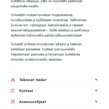
luotettavia ratkaisuja, jotka on suunniteltu kestämään
sukupolvelta toiselle.
Schiedelin tuotteet tunnetaan huippulaadusta,
turvallisuudesta ja tyylikkäästä muotoilusta. Valikoimaan
kuuluvat mm. valmispiiput, kiertoilmatakat ja vapaasti
seisovat takkajärjestelmät – kaikki testattuja ja sertifioituja
täyttämään tiukimmatkin paloturvallisuusvaatimukset.
Schiedel yhdistää innovatiiviset ratkaisut ja kestävän
kehityksen periaatteet. Tuotteet ovat suunniteltu
helpottamaan asennusta ja tarjoamaan luotettavaa
toimintaa vuosikymmeniksi eteenpäin.
Tekniset tiedot
Esitteet
Asennusohjeet