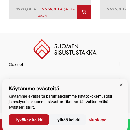
Alkuperäinen
Nykyinen
3970,00
€
2559,00
€
2635,00
€
(sis. Alv
hinta
hinta
25,5%)
oli:
on:
o
3970,00 €.
2559,00 €.
Osastot
Info
×
Käytämme evästeitä
Espoon myymälä
Käytämme evästeitä parantaaksemme käyttökokemustasi
ja analysoidaksemme sivuston liikennettä. Valitse mitkä
evästeet sallit.
Hyväksy kaikki
Hylkää kaikki
Muokkaa
© Suomen Sisustustakka 2026
PYYDÄ TARJOUS
WHATSAPP