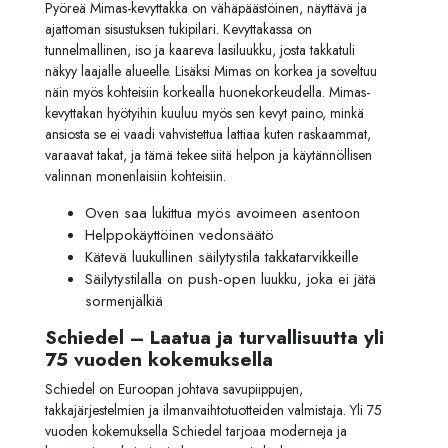
Pyöreä Mimas-kevyttakka on vähäpäästöinen, näyttävä ja
ajattoman sisustuksen tukipilari. Kevyttakassa on
tunnelmallinen, iso ja kaareva lasiluukku, josta takkatuli
näkyy laajalle alueelle. Lisäksi Mimas on korkea ja soveltuu
näin myös kohteisiin korkealla huonekorkeudella. Mimas-
kevyttakan hyötyihin kuuluu myös sen kevyt paino, minkä
ansiosta se ei vaadi vahvistettua lattiaa kuten raskaammat,
varaavat takat, ja tämä tekee siitä helpon ja käytännöllisen
valinnan monenlaisiin kohteisiin.
Oven saa lukittua myös avoimeen asentoon
Helppokäyttöinen vedonsäätö
Kätevä luukullinen säilytystila takkatarvikkeille
Säilytystilalla on push-open luukku, joka ei jätä
sormenjälkiä
Schiedel – Laatua ja turvallisuutta yli
75 vuoden kokemuksella
Schiedel on Euroopan johtava savupiippujen,
takkajärjestelmien ja ilmanvaihtotuotteiden valmistaja. Yli 75
vuoden kokemuksella Schiedel tarjoaa moderneja ja