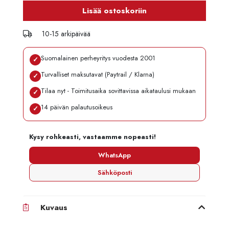
Lisää ostoskoriin
10-15 arkipäivää
Suomalainen perheyritys vuodesta 2001
✓
Turvalliset maksutavat (Paytrail / Klarna)
✓
Tilaa nyt - Toimitusaika sovittavissa aikataulusi mukaan
✓
14 päivän palautusoikeus
✓
Kysy rohkeasti, vastaamme nopeasti!
WhatsApp
Sähköposti
Kuvaus