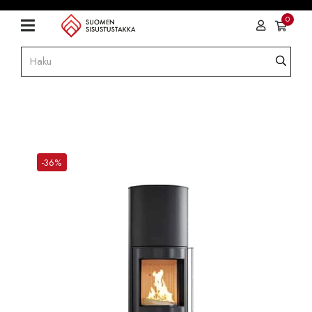
0
-36%