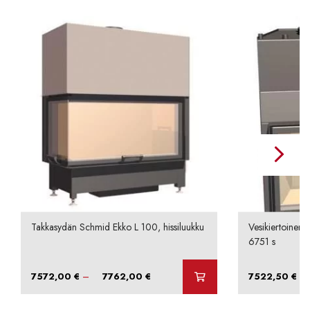
Takkasydän Schmid Ekko L 100, hissiluukku
Vesikiertoinen
6751 s
Hintaluokka:
–
7572,00
€
7762,00
€
7522,50
€
(si
7572,00 €
-