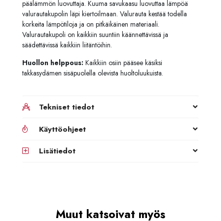
päälämmön luovuttaja. Kuuma savukaasu luovuttaa lämpöä
valurautakupolin läpi kiertoilmaan. Valurauta kestää todella
korkeita lämpötiloja ja on pitkäikäinen materiaali.
Valurautakupoli on kaikkiin suuntiin käännettävissä ja
säädettävissä kaikkiin liitäntöihin.
Huollon helppous:
Kaikkiin osiin pääsee käsiksi
takkasydämen sisäpuolella olevista huoltoluukuista.
Tekniset tiedot
Käyttöohjeet
Lisätiedot
Muut katsoivat myös