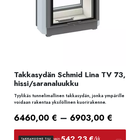
Takkasydän Schmid Lina TV 73,
hissi/saranaluukku
Tyylikäs tunnelimallinen takkasydän, jonka ympärille
voidaan rakentaa yksilöllinen kuorirakenne.
Hinta
–
6460,00
€
6903,00
€
6460
542,23 €
/kk
vain
TAKKAHUONE-TILI