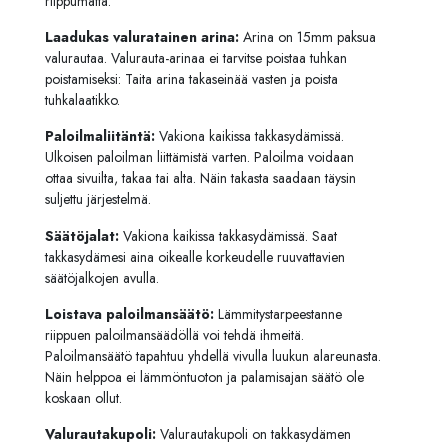
riippumatta.
Laadukas valuratainen arina:
Arina on 15mm paksua
valurautaa. Valurauta-arinaa ei tarvitse poistaa tuhkan
poistamiseksi: Taita arina takaseinää vasten ja poista
tuhkalaatikko.
Paloilmaliitäntä:
Vakiona kaikissa takkasydämissä.
Ulkoisen paloilman liittämistä varten. Paloilma voidaan
ottaa sivuilta, takaa tai alta. Näin takasta saadaan täysin
suljettu järjestelmä.
Säätöjalat:
Vakiona kaikissa takkasydämissä. Saat
takkasydämesi aina oikealle korkeudelle ruuvattavien
säätöjalkojen avulla.
Loistava paloilmansäätö:
Lämmitystarpeestanne
riippuen paloilmansäädöllä voi tehdä ihmeitä.
Paloilmansäätö tapahtuu yhdellä vivulla luukun alareunasta.
Näin helppoa ei lämmöntuoton ja palamisajan säätö ole
koskaan ollut.
Valurautakupoli:
Valurautakupoli on takkasydämen