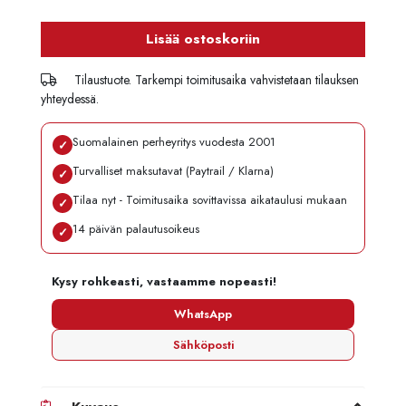
Lisää ostoskoriin
Tilaustuote. Tarkempi toimitusaika vahvistetaan tilauksen
yhteydessä.
Suomalainen perheyritys vuodesta 2001
✓
Turvalliset maksutavat (Paytrail / Klarna)
✓
Tilaa nyt - Toimitusaika sovittavissa aikataulusi mukaan
✓
14 päivän palautusoikeus
✓
Kysy rohkeasti, vastaamme nopeasti!
WhatsApp
Sähköposti