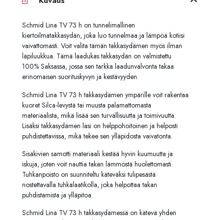
Kuvaus
Schmid Lina TV 73 h on tunnelimallinen
kiertoilmatakkasydän, joka luo tunnelmaa ja lämpöä kotiisi
vaivattomasti. Voit valita tämän takkasydämen myös ilman
läpiluukkua. Tämä laadukas takkasydän on valmistettu
100% Saksassa, jossa sen tarkka laadunvalvonta takaa
erinomaisen suorituskyvyn ja kestävyyden.
Schmid Lina TV 73 h takkasydämen ympärille voit rakentaa
kuoret Silca-levystä tai muusta palamattomasta
materiaalista, mikä lisää sen turvallisuutta ja toimivuutta.
Lisäksi takkasydämen lasi on helppohoitoinen ja helposti
puhdistettavissa, mikä tekee sen ylläpidosta vaivatonta.
Sisäkivien samotti materiaali kestää hyvin kuumuutta ja
iskuja, joten voit nauttia takan lämmöstä huolettomasti.
Tuhkanpoisto on suunniteltu käteväksi tulipesästä
nostettavalla tuhkalaatikolla, joka helpottaa takan
puhdistamista ja ylläpitoa.
Schmid Lina TV 73 h takkasydämessä on kätevä yhden