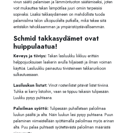
vivun säätö palamisen ja lämmöntuoton säätämiseksi, joten
voit mukauttaa takan lämpötilaa juuri omiin tarpeisiisi
sopivaksi. Lisäksi takkasydämeen on mahdollista tuoda
palamisilma talon ulkopuolelta putkella, mikä tekee siitä
entistäkin tehokkaamman ja ympäristöystävällisemmän.
Schmid takkasydämet ovat
huippulaatua!
Keveys ja tiiviys:
Takan lasiluukku liikkuu erittäin
helppojuoksuisen laakerin avulla hiljaisesti ja ilman voiman
käyttöä. Lasiluukku painautuu tiivisteineen takkarunkoon
sulkeutuessaan.
Lasiluukun listat:
Vinot rosterilistat pitävät listat tiiviinä.
Tuhka ei kerry listoihin, vaan se tippuu takaisin tulipesään.
Luukku pysyy puhtaana.
Paloilman syöttö:
Tulipesään puhalletaan paloilmaa
luukun päältä ja alta. Näin luukun lasi pysyy puhtaana. Puun
palaminen viimeistellään syöttämällä paloilmaa myös arinan
alta. Puu palaa puhtaasti syötettävästä paloilman määrästä