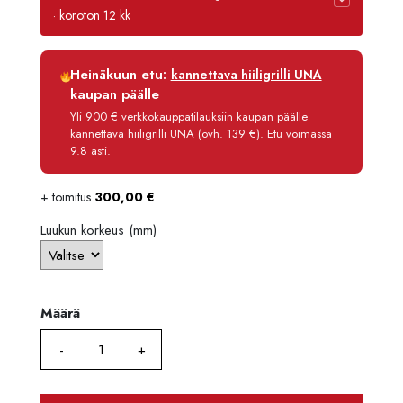
-
· koroton 12 kk
5422,
Luottoaika
12 kk
Heinäkuun etu:
kannettava hiiligrilli UNA
Korko
0 %
kaupan päälle
Käsittelymaksu
3,90 €/kk
Yli 900 € verkkokauppatilauksiin kaupan päälle
kannettava hiiligrilli UNA (ovh. 139 €). Etu voimassa
Maksettava yhteensä
5 278,80 €
9.8 asti.
+ toimitus
300,00
€
Luukun korkeus (mm)
Määrä
Määrä