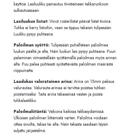
käyttöä. Lasiluukku painautuu tiivisteineen takkarunkoon
sulkeutuessaan.
Lasiluukun listat:
Vinot rosterilistat pitävät listat tiiviinä.
Tuhka ei kerry listoihin, vaan se tippuu takaisin tulipesään.
Luukku pysyy puhtaana.
Paloilman syöttö:
Tulipesään puhalletaan paloilmaa
luukun päältä ja alta. Näin luukun lasi pysyy puhtaana. Puun
palaminen viimeistellään syöttämällä paloilmaa myös arinan
alta. Puu palaa puhtaasti syötettävästä paloilman määrästä
riippumatta.
Laadukas valuratainen arina:
Arina on 15mm paksua
valurautaa. Valurauta-arinaa ei tarvitse poistaa tuhkan
poistamiseksi: Taita arina takaseinää vasten ja poista
tuhkalaatikko.
Paloilmaliitäntä:
Vakiona kaikissa takkasydämissä.
Ulkoisen paloilman liittämistä varten. Paloilma voidaan
ottaa sivuilta, takaa tai alta. Näin takasta saadaan täysin
suljettu järjestelmä.