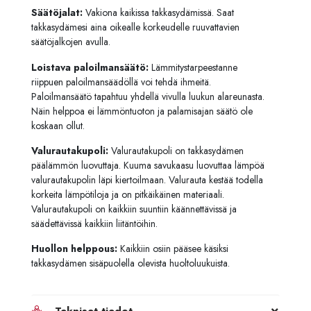
Säätöjalat:
Vakiona kaikissa takkasydämissä. Saat
takkasydämesi aina oikealle korkeudelle ruuvattavien
säätöjalkojen avulla.
Loistava paloilmansäätö:
Lämmitystarpeestanne
riippuen paloilmansäädöllä voi tehdä ihmeitä.
Paloilmansäätö tapahtuu yhdellä vivulla luukun alareunasta.
Näin helppoa ei lämmöntuoton ja palamisajan säätö ole
koskaan ollut.
Valurautakupoli:
Valurautakupoli on takkasydämen
päälämmön luovuttaja. Kuuma savukaasu luovuttaa lämpöä
valurautakupolin läpi kiertoilmaan. Valurauta kestää todella
korkeita lämpötiloja ja on pitkäikäinen materiaali.
Valurautakupoli on kaikkiin suuntiin käännettävissä ja
säädettävissä kaikkiin liitäntöihin.
Huollon helppous:
Kaikkiin osiin pääsee käsiksi
takkasydämen sisäpuolella olevista huoltoluukuista.
Tekniset tiedot