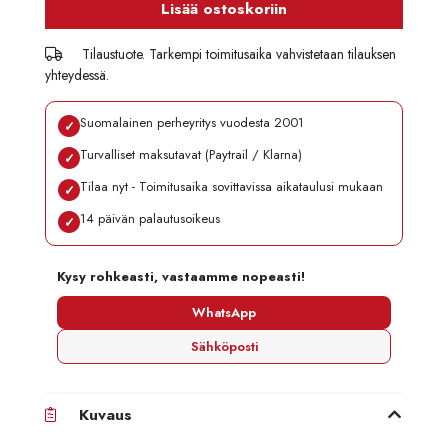
Lisää ostoskoriin
Tilaustuote. Tarkempi toimitusaika vahvistetaan tilauksen
yhteydessä.
Suomalainen perheyritys vuodesta 2001
✓
Turvalliset maksutavat (Paytrail / Klarna)
✓
Tilaa nyt - Toimitusaika sovittavissa aikataulusi mukaan
✓
14 päivän palautusoikeus
✓
Kysy rohkeasti, vastaamme nopeasti!
WhatsApp
Sähköposti
Kuvaus