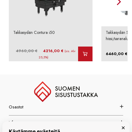
Takkasydän Contura i50
Takkasydän Sch
hissi/saranaluu
Alkuperäinen
Nykyinen
4960,00
€
4216,00
€
(sis. Alv
–
6460,00
€
hinta
hinta
25,5%)
oli:
on:
4960,00 €.
4216,00 €.
Osastot
Info
×
Käytämme evästeitä