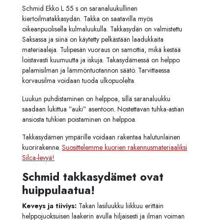
Schmid Ekko L 55 s on saranaluukullinen
kiertoilmatakkasydän. Takka on saatavilla myös
oikeanpuolisella kulmaluukulla. Takkasydän on valmistettu
Saksassa ja siinä on käytetty pelkästään laadukkaita
materiaaleja. Tulipesän vuoraus on samottia, mikä kestää
loistavasti kuumuutta ja iskuja. Takasydämessä on helppo
palamisilman ja lämmöntuotannon säätö. Tarvittaessa
korvausilma voidaan tuoda ulkopuolelta.
Luukun puhdistaminen on helppoa, sillä saranaluukku
saadaan lukittua ”auki” asentoon. Nostettavan tuhka-astian
ansiosta tuhkien poistaminen on helppoa.
Takkasydämen ympärille voidaan rakentaa halutunlainen
kuorirakenne.
Suosittelemme kuorien rakennusmateriaaliksi
Silca-levyä!
Schmid takkasydämet ovat
huippulaatua!
Keveys ja tiiviys:
Takan lasiluukku liikkuu erittäin
helppojuoksuisen laakerin avulla hiljaisesti ja ilman voiman