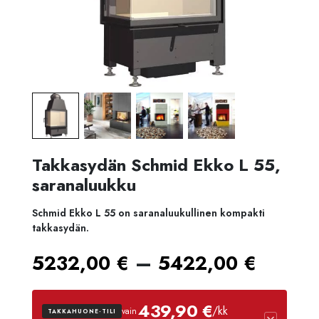
Takkasydän Schmid Ekko L 55,
saranaluukku
Schmid Ekko L 55 on saranaluukullinen kompakti
takkasydän.
Hinta
–
5232,00
€
5422,00
€
5232,
439,90 €
/kk
vain
TAKKAHUONE-TILI